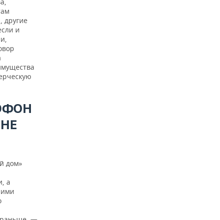
а,
там
, другие
если и
и,
овор
а
 имущества
мерческую
МОФОН
 НЕ
ый дом»
, а
шими
о
и раньше, —