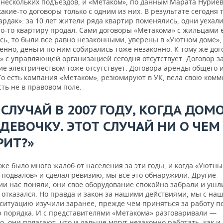
 нескольких подъездов, и «Метаком», по данным Марата Нуриев
акие-то договоры только с одним из них. В результате сегодня 
рдак»: за 10 лет жители ряда квартир поменялись, одни уехали
то-то квартиру продал. Сами договоры «Метакома» с жильцами 
ь, то были все равно незаконными, уверены в «Уютном доме», 
енно, деньги по ним собирались тоже незаконно. К тому же дог
» с управляющей организацией сегодня отсутствует. Договор з
ие электричеством тоже отсутствует. Договора аренды общего
 То есть компания «Метаком», резюмируют в УК, вела свою ком
ть не в правовом поле.
 СЛУЧАЙ В 2007 ГОДУ, КОГДА ДО
ДЕВОЧКУ. ЭТОТ СЛУЧАЙ НИ О ЧЕМ
РИТ?»
же было много жалоб от населения за эти годы, и когда «Уютн
 подвалов» и сделал ревизию, мы все это обнаружили. Другие
и нас поняли, они свое оборудование спокойно забрали и ушли
 отказался. Но правда и закон за нашими действиями, мы с на
ситуацию изучили заранее, прежде чем приняться за работу п
 порядка. И с представителями «Метакома» разговаривали —
, они полагают, что и дальше могут незаконно работать, как 