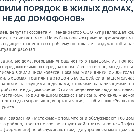
ДИЛИ ПОРЯДОК В ЖИЛЫХ ДОМАХ,
 НЕ ДО ДОМОФОНОВ»
иев, депутат Госсовета РТ, гендиректор ООО «Управляющая ко
м», не считает, что в Ново-Савиновском районе происходит чт
выходящее, нынешнюю проблему он полагает выдуманной и раз
ситуация рабочая.
 за жилые дома, которыми управляет «Уютный дом», мы полно
и перед жителями, и перед законом. И естественно, мы должны
аписано в Жилищном кодексе. Пока мы, жилищники, с 2006 года
жилых домах, тратили на это до 4,5 млрд рублей в нашем случае
 занимаясь текущими подвалами, кровлями, канализациями, на
тройства, не до домофонов. Этим определенные люди воспользо
 «Метаком». Но в Жилищном кодексе написано, что жилым домо
 только одна управляющая организация, — объяснил «Реально
Нуриев.
вам, заявления «Метакома» о том, что они обслуживают 100 дом
го района, просто не соответствуют действительности: «По фак
а [формально] не обслуживают там, где управляем мы!» Дом со