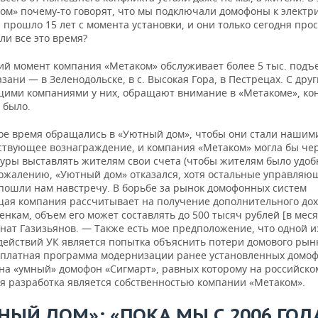
ом» почему-то говорят, что мы подключали домофоны к электр
 прошло 15 лет с момента установки, и они только сегодня прос
ли все это время?
ий момент компания «Метаком» обслуживает более 5 тыс. подъе
азани — в Зеленодольске, в с. Высокая Гора, в Пестрецах. С дру
ими компаниями у них, обращают внимание в «Метакоме», ко
 было.
ое время обращались в «Уютный дом», чтобы они стали нашим
тствующее вознаграждение, и компания «Метаком» могла бы чер
уры выставлять жителям свои счета (чтобы жителям было удобн
 сожалению, «Уютный дом» отказался, хотя остальные управляю
пошли нам навстречу. В борьбе за рынок домофонных систем
ая компания рассчитывает на получение дополнительного дох
нкам, объем его может составлять до 500 тысяч рублей [в меся
инат Газизьянов. — Также есть мое предположение, что одной 
действий УК является попытка объяснить потери домового рын
сплатная программа модернизации ранее установленных домоф
 на «умный» домофон «Сигмарт», равных которому на российск
ая разработка является собственностью компании «Метаком».
НЫЙ ДОМ»: «ПОКА МЫ С 2006 ГОД