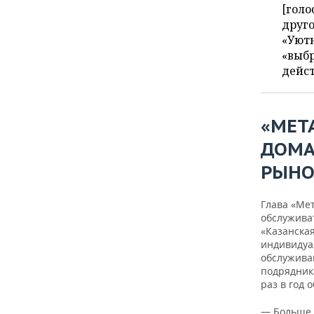
[голо
друго
«Уют
«выбр
дейст
«МЕТ
ДОМА
РЫНО
Глава «Ме
обслуживат
«Казанска
индивидуа
обслуживан
подрядник
раз в год 
— Больше 