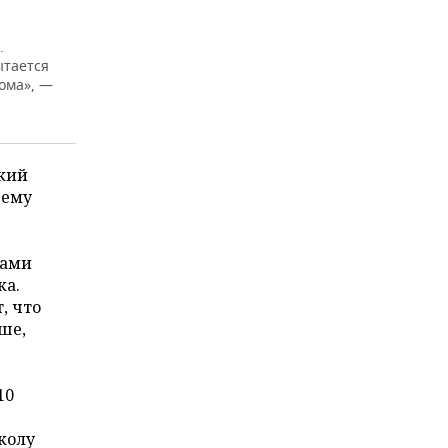
.
ытается
ома», —
кий
чему
сами
ка.
, что
ше,
10
колу