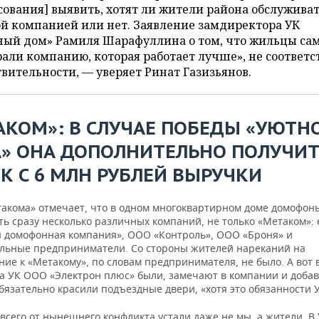
сования] выявить, хотят ли жители района обслужива
й компанией или нет. Заявление замдиректора УК
ный дом» Рамиля Шарафуллина о том, что жильцы са
али компанию, которая работает лучше», не соответс
вительности, — уверяет Ринат Газизьянов.
АКОМ»: В СЛУЧАЕ ПОБЕДЫ «УЮТН
» ОНА ДОПОЛНИТЕЛЬНО ПОЛУЧИ
К С 6 МЛН РУБЛЕЙ ВЫРУЧКИ
такома» отмечает, что в одном многоквартирном доме домофон
ь сразу несколько различных компаний, не только «Метаком»: 
я домофонная компания», ООО «Контроль», ООО «Броня» и
льные предприниматели. Со стороны жителей нареканий на
ие к «Метакому», по словам предпринимателя, не было. А вот 
а УК ООО «Электрон плюс» были, замечают в компании и добав
обязательно красили подъездные двери, «хотя это обязанности У
всего от нынешнего конфликта устали даже не мы, а жители. В