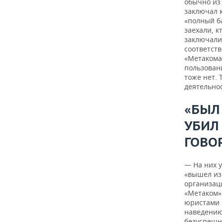
обычно из
заключал к
«полный ба
заехали, к
заключалис
соответств
«Метакома
пользован
тоже нет.
деятельнос
«БЫЛ
УБИЛ 
ГОВО
— На них у
«вышел из
организаци
«Метаком»
юристами 
наведению
безуспешно