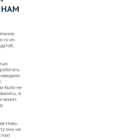
 НАМ
мпания
о-то из
дутой,
стью
 работать
 наводили
,
м было не
вались, в
м может
му
ов Ново-
ту они ни
стоит