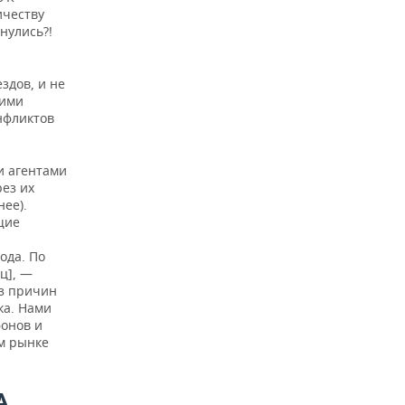
ичеству
нулись?!
здов, и не
гими
нфликтов
и агентами
ез их
ее).
щие
ода. По
ц], —
из причин
ка. Нами
онов и
ом рынке
А