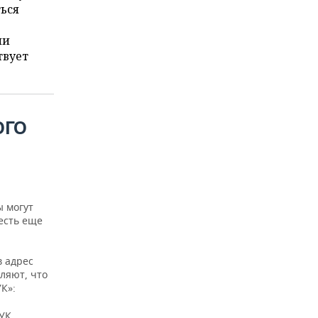
ться
ми
твует
ОГО
Т
ы могут
есть еще
в адрес
ляют, что
К»:
 УК