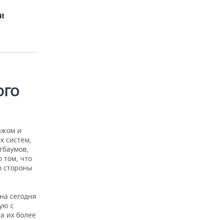
и
ОГО
ажом и
х систем,
гбаумов,
 том, что
о стороны
на сегодня
ую с
а их более