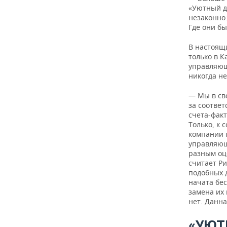
«Уютный д
незаконно:
Где они бы
В настоящ
только в К
управляющ
никогда не
— Мы в св
за соотве
счета-факт
Только, к
компании 
управляющ
разным оце
считает Р
подобных 
начата бе
замена их
нет. Данн
«УЮТ