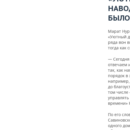
НАВО
БЫЛО
Марат Нур
«Уютный до
ряда вон 
тогда как 
— Сегодня
отвечаем 
так, как н
порядок в 
например,
до благоус
том числе
управлять
времени» 
По его сло
Савиновско
одного дом