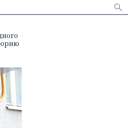
щного
торию