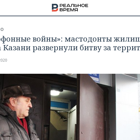
ВО
фонные войны»: мастодонты жили
 Казани развернули битву за терри
2020
НА