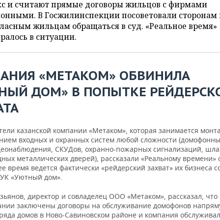
кс и считают прямые договоры жильцов с фирмами
конными. В Госжилинспекции посоветовали сторонам 
ласным жильцам обращаться в суд. «Реальное время»
ралось в ситуации.
АНИЯ «МЕТАКОМ» ОБВИНИЛА
НЫЙ ДОМ» В ПОПЫТКЕ РЕЙДЕРСК
АТА
тели казанской компании «Метаком», которая занимается монт
нием входных и охранных систем любой сложности (домофонны
деонаблюдения, СКУДов, охранно-пожарных сигнализаций, шла
дных металлических дверей), рассказали «Реальному времени» о
е время ведется фактически «рейдерский захват» их бизнеса с
 УК «Уютный дом».
зьянов, директор и совладелец ООО «Метаком», рассказал, что 
пании заключены договоры на обслуживание домофонов напрям
ряда домов в Ново-Савиновском районе и компания обслуживал