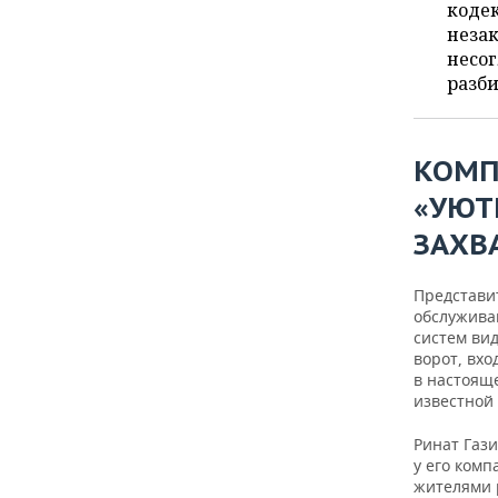
ВОДНЫЕ ВИДЫ СПОРТА
ОБРАЗОВАНИЕ
коде
неза
ХОККЕЙ С МЯЧОМ
ПРОИСШЕСТВИЯ
несог
разби
КОМП
«УЮТ
ЗАХВ
Представи
обслужива
систем ви
ворот, вхо
в настояще
известной
Ринат Гази
у его ком
жителями 