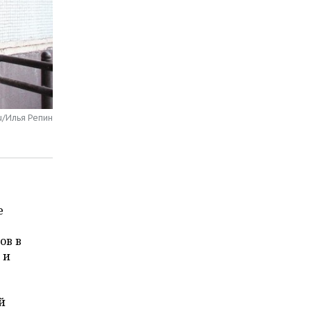
u/Илья Репин
е
ов в
 и
й