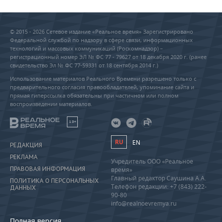
© 2015 - 2026 Сетевое издание «Реальное время» Зарегистрировано
Федеральной службой по надзору в сфере связи, информационных
технологий и массовых коммуникаций (Роскомнадзор) –
регистрационный номер ЭЛ № ФС 77 - 79627 от 18 декабря 2020 г. (ранее
свидетельство Эл № ФС 77-59331 от 18 сентября 2014 г.)
Использование материалов Реального Времени разрешено только с
предварительного согласия правообладателей, упоминание сайта и
прямая гиперссылка обязательны при частичном или полном
воспроизведении материалов.
18+
RU
EN
РЕДАКЦИЯ
РЕКЛАМА
Учредитель ООО «Реальное
ПРАВОВАЯ ИНФОРМАЦИЯ
время»
Главный редактор Саушина А.А.
ПОЛИТИКА О ПЕРСОНАЛЬНЫХ
Телефон редакции: +7 (843) 222-
ДАННЫХ
90-80
info@realnoevremya.ru
Полная версия