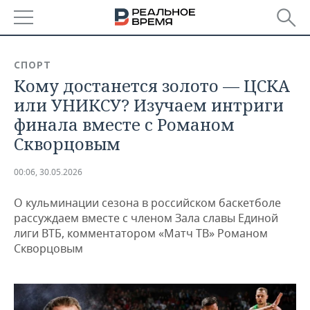
РЕГИОНЫ
СПОРТ
Кому достанется золото — ЦСКА
БАШКОРТОСТАН
НОВОСТИ
или УНИКСУ? Изучаем интриги
ТАТАРСТАН
АНАЛИТИКА
финала вместе с Романом
Скворцовым
УДМУРТИЯ
НОВОСТИ АНАЛИТИКИ
ЭКОНОМИКА
00:06, 30.05.2026
ДЕКЛАРАЦИИ О ДОХОДАХ
НОВОСТИ ЭКОНОМИКИ
ПРОМЫШЛЕННОСТЬ
О кульминации сезона в российском баскетболе
КОРОЛИ ГОСЗАКАЗА ПФО
ФИНАНСЫ
НОВОСТИ
НЕДВИЖИМОСТЬ
рассуждаем вместе с членом Зала славы Единой
ПРОМЫШЛЕННОСТИ
лиги ВТБ, комментатором «Матч ТВ» Романом
ВУЗЫ ТАТАРСТАНА
БАНКИ
НОВОСТИ НЕДВИЖИМОСТИ
АВТО
Скворцовым
АГРОПРОМ
КОМУ ПРИНАДЛЕЖАТ
БЮДЖЕТ
НОВОСТИ АВТО
БИЗНЕС
ТОРГОВЫЕ ЦЕНТРЫ
МАШИНОСТРОЕНИЕ
ТАТАРСТАНА
ИНВЕСТИЦИИ
НОВОСТИ БИЗНЕСА
ТЕХНОЛОГИИ