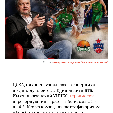
НЕФТЕХИМИЯ
РОЗНИЧНАЯ ТОРГОВЛЯ
НОВОСТИ ТЕХНОЛОГИЙ
МЕРОПРИЯТИЯ
НЕФТЬ
ТРАНСПОРТ
IT
НОВОСТИ МЕРОПРИЯТИЙ
СПОРТ
ОПК
УСЛУГИ
МЕДИА
ВЫЕЗДНАЯ РЕДАКЦИЯ
НОВОСТИ СПОРТА
ОБЩЕСТВО
ЭНЕРГЕТИКА
ТЕЛЕКОММУНИКАЦИИ
БИЗНЕС-БРАНЧИ
ФУТБОЛ
НОВОСТИ ОБЩЕСТВА
ФОТОГАЛЕРЕЯ
ONLINE-КОНФЕРЕНЦИИ
ХОККЕЙ
ВЛАСТЬ
СЮЖЕТЫ
Фото:
интернет-издание "Реальное время"
ОТКРЫТАЯ ЛЕКЦИЯ
БАСКЕТБОЛ
ИНФРАСТРУКТУРА
СПРАВОЧНИК
ВОЛЕЙБОЛ
ИСТОРИЯ
СПИСОК ПЕРСОН
ПОЛНАЯ ВЕРСИЯ
ЦСКА, наконец, узнал своего соперника
по финалу плей-офф Единой лиги ВТБ.
КИБЕРСПОРТ
КУЛЬТУРА
СПИСОК КОМПАНИЙ
Им стал казанский УНИКС,
героически
перевернувший серию с «Зенитом» с 1-3
ФИГУРНОЕ КАТАНИЕ
МЕДИЦИНА
на 4-3. Кто из команд является фаворитом
в борьбе за золото, какие сильные