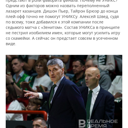
предстают в роли фаворита финала. Почему не УНИКС?
Одним из факторов можно назвать переполненный
лазарет казанцев. Дишон Пьер, Тайрон Брюэр до конца
плей-офф точно не помогут УНИКСу. Алексей Швед, судя
по всему, тоже добавился к этой компании после
седьмого матча с «Зенитом». Состав УНИКСа в принципе
не пестрил изобилием имен, которые могут усилить игру
со скамейки. А сейчас он предстает совсем в усеченном
виде.