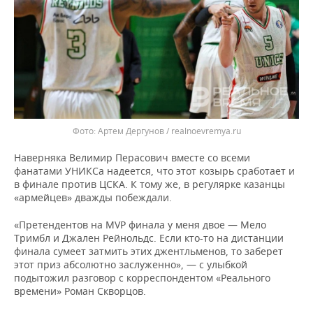
Артем Дергунов / realnoevremya.ru
Наверняка Велимир Перасович вместе со всеми
фанатами УНИКСа надеется, что этот козырь сработает и
в финале против ЦСКА. К тому же, в регулярке казанцы
«армейцев» дважды побеждали.
«Претендентов на MVP финала у меня двое — Мело
Тримбл и Джален Рейнольдс. Если кто-то на дистанции
финала сумеет затмить этих джентльменов, то заберет
этот приз абсолютно заслуженно», — с улыбкой
подытожил разговор с корреспондентом «Реального
времени» Роман Скворцов.