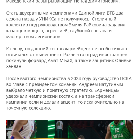
македонский разыгрывающий Ненад Димитриевич.
Стать двукратными чемпионами Единой лиги ВТБ два
сезона назад у УНИКСа не получилось. Столичный
коллектив под руководством Эмиля Райковича задавил
казанцев мощью, агрессией, глубиной состава и
мастерством легионеров.
К слову, тогдашний состав «армейцев» не особо сильно
отличался от нынешнего. Разве что отряд иностранцев:
покинули форвард Амат М’Бай, а также защитник Оливье
Хэнлан.
После взятого чемпионства в 2024 году руководство ЦСКА
во главе с президентом команды Андреем Ватутиным
выбрало четкую и понятную стратегию. «Армейцы»
удержали чемпионский костяк, а на трансферной
кампании если и делали акцент, то исключительно на
точечную селекцию.