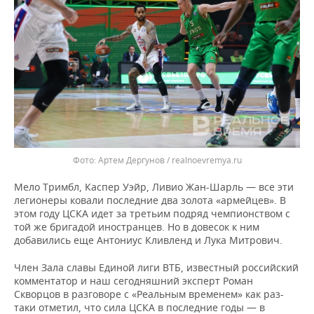
Артем Дергунов / realnoevremya.ru
Мело Тримбл, Каспер Уэйр, Ливио Жан-Шарль — все эти
легионеры ковали последние два золота «армейцев». В
этом году ЦСКА идет за третьим подряд чемпионством с
той же бригадой иностранцев. Но в довесок к ним
добавились еще Антониус Кливленд и Лука Митрович.
Член Зала славы Единой лиги ВТБ, известный российский
комментатор и наш сегодняшний эксперт Роман
Скворцов в разговоре с «Реальным временем» как раз-
таки отметил, что сила ЦСКА в последние годы — в