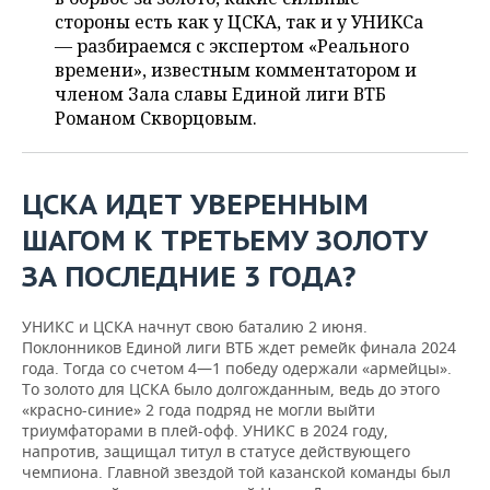
ВОДНЫЕ ВИДЫ СПОРТА
ОБРАЗОВАНИЕ
стороны есть как у ЦСКА, так и у УНИКСа
— разбираемся с экспертом «Реального
ХОККЕЙ С МЯЧОМ
ПРОИСШЕСТВИЯ
времени», известным комментатором и
членом Зала славы Единой лиги ВТБ
Романом Скворцовым.
ЦСКА ИДЕТ УВЕРЕННЫМ
ШАГОМ К ТРЕТЬЕМУ ЗОЛОТУ
ЗА ПОСЛЕДНИЕ 3 ГОДА?
УНИКС и ЦСКА начнут свою баталию 2 июня.
Поклонников Единой лиги ВТБ ждет ремейк финала 2024
года. Тогда со счетом 4—1 победу одержали «армейцы».
То золото для ЦСКА было долгожданным, ведь до этого
«красно-синие» 2 года подряд не могли выйти
триумфаторами в плей-офф. УНИКС в 2024 году,
напротив, защищал титул в статусе действующего
чемпиона. Главной звездой той казанской команды был