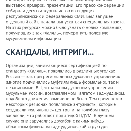
выставок, ярмарок, презентаций. Его пресс-конференции
собирали десятки журналистов из ведущих
республиканских и федеральных СМИ. Был запущен
отдельный сайт, начала выпускаться специальная газета.
На этих ресурсах можно было узнать о новых компаниях,
получивших знак «Халяль», почерпнуть полезную
мусульманам информацию.
СКАНДАЛЫ, ИНТРИГИ…
Организации, занимающиеся сертификацией по
стандарту «Халяль», появлялись в различных уголках
России — как при региональных духовных управлениях
(многие подчинялись муфтиям лишь формально), так и
независимые. В Центральном духовном управлении
мусульман России, возглавляемом Талгатом Таджуддином,
подобного движения замечено не было. Тем временем в
некоторых регионах появлялись энтузиасты, которые
создавали «халяльные» центры и на голубом глазу
заявляли, что работают под эгидой ЦДУМ. В лучшем
случае они заручались дружбой с каким-нибудь
областным филиалом таджуддиновской структуры.