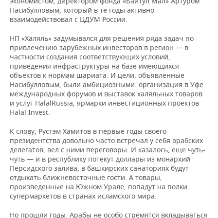
экономистом, директором фонда «Байтул Мал» Артуром
Насибулловым, который в те годы активно
взаимодействовал с ЦДУМ России.
НП «Халяль» задумывался для решения ряда задач по
привлечению зарубежных инвесторов в регион — в
частности создания соответствующих условий,
приведения инфраструктуры на базе имеющихся
объектов к нормам шариата. И цели, объявленные
Насибулловым, были амбициозными: организация в Уфе
международных форумов и выставок халяльных товаров
и услуг HalalRussia, ярмарки инвестиционных проектов
Halal Invest.
К слову, Рустэм Хамитов в первые годы своего
президентства довольно часто встречал у себя арабских
делегатов, вел с ними переговоры. И казалось, еще чуть-
чуть — и в республику потекут доллары из монархий
Персидского залива, в башкирских санаториях будут
отдыхать ближневосточные гости. А товары,
произведенные на Южном Урале, попадут на полки
супермаркетов в странах исламского мира.
Но прошли годы. Арабы не особо стремятся вкладываться