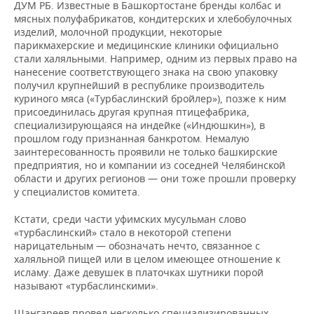
ДУМ РБ. Известные в Башкортостане бренды колбас и
мясных полуфабрикатов, кондитерских и хлебобулочных
изделий, молочной продукции, некоторые
парикмахерские и медицинские клиники официально
стали халяльными. Например, одним из первых право на
нанесение соответствующего знака на свою упаковку
получил крупнейший в республике производитель
куриного мяса («Турбаслинский бройлер»), позже к ним
присоединилась другая крупная птицефабрика,
специализирующаяся на индейке («Индюшкин»), в
прошлом году признанная банкротом. Немалую
заинтересованность проявили не только башкирские
предприятия, но и компании из соседней Челябинской
области и других регионов — они тоже прошли проверку
у специалистов комитета.
Кстати, среди части уфимских мусульман слово
«турбаслинский» стало в некоторой степени
нарицательным — обозначать нечто, связанное с
халяльной пищей или в целом имеющее отношение к
исламу. Даже девушек в платочках шутники порой
называют «турбаслинскими».
Шангареев провел несколько специализированных