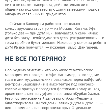
никто не скажет наверняка, действительно ли в
общепитах под соответствующими вывесками подают
блюда из халяльных ингридиентов.
— Сейчас в Башкирии работают несколько
конкурирующих структур — из Москвы, Казани, Уфы
(только два — при ДУМ РБ). Получается, у семи нянек
дитя без глазу. Необходимо это дело централизовать — и
тогда проблем будет меньше. Надеюсь, у молодых ребят в
ДУМ РБ все получится, — пожелал Тимур Шангареев.
НЕ ВСЕ ПОТЕРЯНО?
Необходимо отметить, что кое-какие тематические
мероприятия проходят в Уфе. Например, в последние
годы в дни мусульманских праздников перед лайфстайл-
центром «Башкирия» и в амфитеатре под конгресс-
холлом «Торатау» проводятся фестивали-ярмарки. Так,
яркие впечатления у уфимцев оставил «Курбан Халяль
Fest», организованный деловым клубом «Ферзь» и
благотворительным фондом «Салям» (ЦДУМ и ДУМ РБ —
лишь номинальные соорганизаторы). Отдельные