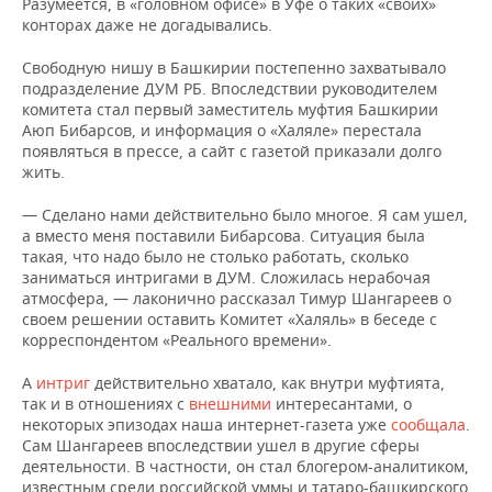
Разумеется, в «головном офисе» в Уфе о таких «своих»
конторах даже не догадывались.
Свободную нишу в Башкирии постепенно захватывало
подразделение ДУМ РБ. Впоследствии руководителем
комитета стал первый заместитель муфтия Башкирии
Аюп Бибарсов, и информация о «Халяле» перестала
появляться в прессе, а сайт с газетой приказали долго
жить.
— Сделано нами действительно было многое. Я сам ушел,
а вместо меня поставили Бибарсова. Ситуация была
такая, что надо было не столько работать, сколько
заниматься интригами в ДУМ. Сложилась нерабочая
атмосфера, — лаконично рассказал Тимур Шангареев о
своем решении оставить Комитет «Халяль» в беседе с
корреспондентом «Реального времени».
А
интриг
действительно хватало, как внутри муфтията,
так и в отношениях с
внешними
интересантами, о
некоторых эпизодах наша интернет-газета уже
сообщала
.
Сам Шангареев впоследствии ушел в другие сферы
деятельности. В частности, он стал блогером-аналитиком,
известным среди российской уммы и татаро-башкирского