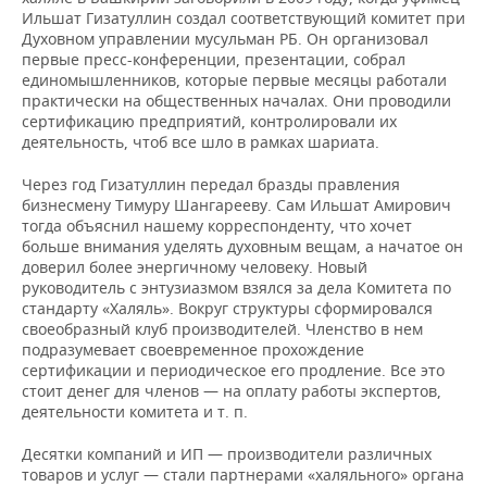
ВОДНЫЕ ВИДЫ СПОРТА
ОБРАЗОВАНИЕ
Ильшат Гизатуллин создал соответствующий комитет при
Духовном управлении мусульман РБ. Он организовал
ХОККЕЙ С МЯЧОМ
ПРОИСШЕСТВИЯ
первые пресс-конференции, презентации, собрал
единомышленников, которые первые месяцы работали
практически на общественных началах. Они проводили
сертификацию предприятий, контролировали их
деятельность, чтоб все шло в рамках шариата.
Через год Гизатуллин передал бразды правления
бизнесмену Тимуру Шангарееву. Сам Ильшат Амирович
тогда объяснил нашему корреспонденту, что хочет
больше внимания уделять духовным вещам, а начатое он
доверил более энергичному человеку. Новый
руководитель с энтузиазмом взялся за дела Комитета по
стандарту «Халяль». Вокруг структуры сформировался
своеобразный клуб производителей. Членство в нем
подразумевает своевременное прохождение
сертификации и периодическое его продление. Все это
стоит денег для членов — на оплату работы экспертов,
деятельности комитета и т. п.
Десятки компаний и ИП — производители различных
товаров и услуг — стали партнерами «халяльного» органа