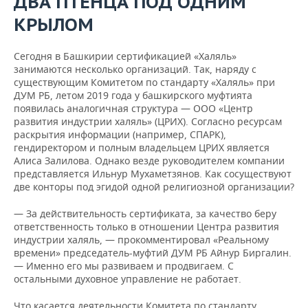
ДВА ПТЕНЦА ПОД ОДНИМ
КРЫЛОМ
Сегодня в Башкирии сертификацией «Халяль»
занимаются несколько организаций. Так, наряду с
существующим Комитетом по стандарту «Халяль» при
ДУМ РБ, летом 2019 года у башкирского муфтията
появилась аналогичная структура — ООО «Центр
развития индустрии халяль» (ЦРИХ). Согласно ресурсам
раскрытия информации (например, СПАРК),
гендиректором и полным владельцем ЦРИХ является
Алиса Залилова. Однако везде руководителем компании
представляется Ильнур Мухаметзянов. Как сосуществуют
две конторы под эгидой одной религиозной организации?
— За действительность сертификата, за качество беру
ответственность только в отношении Центра развития
индустрии халяль, — прокомментировал «Реальному
времени» председатель-муфтий ДУМ РБ Айнур Биргалин.
— Именно его мы развиваем и продвигаем. С
остальными духовное управление не работает.
Что касается деятельности Комитета по стандарту