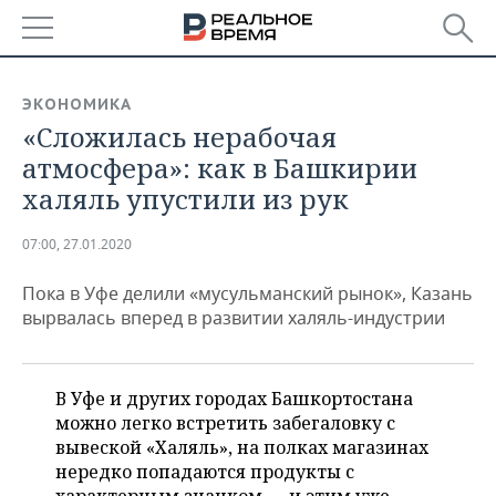
РЕГИОНЫ
ЭКОНОМИКА
«Сложилась нерабочая
БАШКОРТОСТАН
НОВОСТИ
атмосфера»: как в Башкирии
ТАТАРСТАН
АНАЛИТИКА
халяль упустили из рук
УДМУРТИЯ
НОВОСТИ АНАЛИТИКИ
ЭКОНОМИКА
07:00, 27.01.2020
ДЕКЛАРАЦИИ О ДОХОДАХ
НОВОСТИ ЭКОНОМИКИ
ПРОМЫШЛЕННОСТЬ
Пока в Уфе делили «мусульманский рынок», Казань
вырвалась вперед в развитии халяль-индустрии
КОРОЛИ ГОСЗАКАЗА ПФО
ФИНАНСЫ
НОВОСТИ
НЕДВИЖИМОСТЬ
ПРОМЫШЛЕННОСТИ
ВУЗЫ ТАТАРСТАНА
БАНКИ
НОВОСТИ НЕДВИЖИМОСТИ
АВТО
В Уфе и других городах Башкортостана
АГРОПРОМ
можно легко встретить забегаловку с
КОМУ ПРИНАДЛЕЖАТ
БЮДЖЕТ
НОВОСТИ АВТО
БИЗНЕС
вывеской «Халяль», на полках магазинах
ТОРГОВЫЕ ЦЕНТРЫ
МАШИНОСТРОЕНИЕ
ТАТАРСТАНА
нередко попадаются продукты с
ИНВЕСТИЦИИ
НОВОСТИ БИЗНЕСА
ТЕХНОЛОГИИ