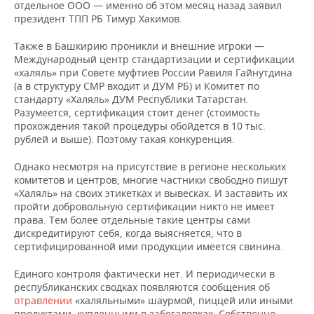
отдельное ООО — именно об этом месяц назад заявил
президент ТПП РБ Тимур Хакимов.
Также в Башкирию проникли и внешние игроки —
Международный центр стандартизации и сертификации
«халяль» при Совете муфтиев России Равиля Гайнутдина
(а в структуру СМР входит и ДУМ РБ) и Комитет по
стандарту «Халяль» ДУМ Республики Татарстан.
Разумеется, сертификация стоит денег (стоимость
прохождения такой процедуры обойдется в 10 тыс.
рублей и выше). Поэтому такая конкуренция.
Однако несмотря на присутствие в регионе нескольких
комитетов и центров, многие частники свободно пишут
«Халяль» на своих этикетках и вывесках. И заставить их
пройти добровольную сертификации никто не имеет
права. Тем более отдельные такие центры сами
дискредитируют себя, когда выясняется, что в
сертифицированной ими продукции имеется свинина.
Единого контроля фактически нет. И периодически в
республиканских сводках появляются сообщения об
отравлении
«халяльными» шаурмой, пиццей или иными
продуктами, купленными в забегаловках. Собственно,