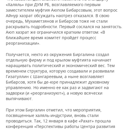
«Халяль» при ДУМ РБ, возглавляемого первым
заместителем муфтия Аюпом Бибарсовым, этот вопрос
Айнур хазрат обсуждать наотрез отказался. В свою
очередь, Мухаметзянов и Бибарсов тоже не стали
раскрывать подробности. Первый сослался на занятость.
Аюп хазрат же ограничился кратким ответом: «В
ближайшее время комитет пройдет процесс
реорганизации».
Получается, некто из окружения Биргалина создал
отдельную фирму и под крылом муфтията начинает
наращивать политический и экономический вес. Тем
временем структура, которую создавали и развивали
Гизатуллин с Шангареевым, а ныне возглавляет
Бибарсов, хотя бы де-юре принадлежит духовному
управлению. Но именно ее как раз и задвигают на
задворки (и «реорганизуют»), а новую всячески
выпячивают.
При этом Биргалин отметил, что мероприятия,
посвященные халяль-индустрии, вновь стали
проводиться. Так, 12 января в кафе «Рахат» прошла
конференция «Перспективы работы Центра развития