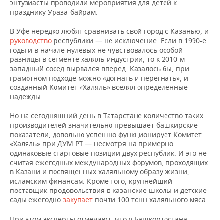
энтузиасты проводили мероприятия для детей к
празднику Ураза-байрам.
В Уфе нередко любят сравнивать свой город с Казанью, и
руководство
республики — не исключение. Если в 1990-е
годы и в начале нулевых не чувствовалось особой
разницы в сегменте халяль-индустрии, то к 2010-м
западный сосед вырвался вперед. Казалось бы, при
грамотном подходе можно «догнать и перегнать», и
созданный Комитет «Халяль» вселял определенные
надежды.
Но на сегодняшний день в Татарстане количество таких
производителей значительно превышает башкирские
показатели, довольно успешно функционирует Комитет
«Халяль» при ДУМ РТ — несмотря на примерно
одинаковые стартовые позиции двух республик. И это не
считая ежегодных международных форумов, проходящих
в Казани и посвященных халяльному образу жизни,
исламским финансам. Кроме того, крупнейший
поставщик продовольствия в казанские школы и детские
сады ежегодно
закупает
почти 100 тонн халяльного мяса.
При этом эксперты отмечают, что у Башкортостана