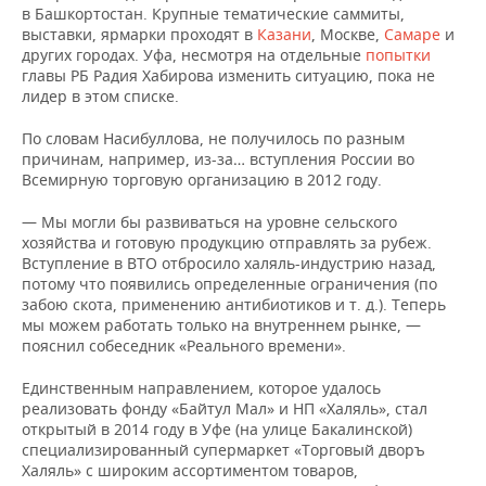
в Башкортостан. Крупные тематические саммиты,
выставки, ярмарки проходят в
Казани
, Москве,
Самаре
и
других городах. Уфа, несмотря на отдельные
попытки
главы РБ Радия Хабирова изменить ситуацию, пока не
лидер в этом списке.
По словам Насибуллова, не получилось по разным
причинам, например, из-за… вступления России во
Всемирную торговую организацию в 2012 году.
— Мы могли бы развиваться на уровне сельского
хозяйства и готовую продукцию отправлять за рубеж.
Вступление в ВТО отбросило халяль-индустрию назад,
потому что появились определенные ограничения (по
забою скота, применению антибиотиков и т. д.). Теперь
мы можем работать только на внутреннем рынке, —
пояснил собеседник «Реального времени».
Единственным направлением, которое удалось
реализовать фонду «Байтул Мал» и НП «Халяль», стал
открытый в 2014 году в Уфе (на улице Бакалинской)
специализированный супермаркет «Торговый дворъ
Халяль» с широким ассортиментом товаров,