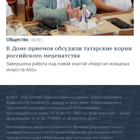
Общество
00:00
В Доме приемов обсудили татарские корни
российского меценатства
Завершена работа над новой книгой «Квартал изящных
искусств ASG»
© 2015 - 2026 Сетевое издание «Реальное время» Зарегистрировано
Федеральной службой по надзору в сфере связи, информационных
технологий и массовых коммуникаций (Роскомнадзор) –
регистрационный номер ЭЛ № ФС 77 - 79627 от 18 декабря 2020 г. (ранее
свидетельство Эл № ФС 77-59331 от 18 сентября 2014 г.)
Использование материалов Реального Времени разрешено только с
предварительного согласия правообладателей, упоминание сайта и
прямая гиперссылка обязательны при частичном или полном