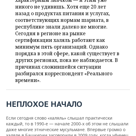
характерным значком — и этим уже
НЕФТЕХИМИЯ
никого не удивишь. Хотя еще 20 лет
РОЗНИЧНАЯ ТОРГОВЛЯ
НОВОСТИ ТЕХНОЛОГИЙ
МЕРОПРИЯТИЯ
назад о продуктах питания и услугах,
НЕФТЬ
соответствующих нормам шариата, в
ТРАНСПОРТ
IT
НОВОСТИ МЕРОПРИЯТИЙ
СПОРТ
республике знали далеко не многие.
ОПК
Сегодня в регионе на рынке
УСЛУГИ
МЕДИА
ВЫЕЗДНАЯ РЕДАКЦИЯ
НОВОСТИ СПОРТА
ОБЩЕСТВО
сертификации халяль работают как
ЭНЕРГЕТИКА
минимум пять организаций. Однако
ТЕЛЕКОММУНИКАЦИИ
БИЗНЕС-БРАНЧИ
ФУТБОЛ
НОВОСТИ ОБЩЕСТВА
порядка в этой сфере, какой существует в
ФОТОГАЛЕРЕЯ
других регионах, пока не наблюдается. В
причинах сложившейся ситуации
ONLINE-КОНФЕРЕНЦИИ
ХОККЕЙ
ВЛАСТЬ
СЮЖЕТЫ
разбирался корреспондент «Реального
времени».
ОТКРЫТАЯ ЛЕКЦИЯ
БАСКЕТБОЛ
ИНФРАСТРУКТУРА
СПРАВОЧНИК
ВОЛЕЙБОЛ
ИСТОРИЯ
СПИСОК ПЕРСОН
ПОЛНАЯ ВЕРСИЯ
НЕПЛОХОЕ НАЧАЛО
КИБЕРСПОРТ
КУЛЬТУРА
СПИСОК КОМПАНИЙ
Если сегодня слово «халяль» слышал практически
ФИГУРНОЕ КАТАНИЕ
МЕДИЦИНА
каждый, то в 1990-е — начале 2000-х об этом не слышали
даже многие этнические мусульмане. Впервые громко о
халяле в Башкирии заговорили в 2009 году, когда уфимец