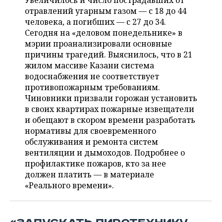
Увеличилось и число пострадавших от
НЕФТЕХИМИЯ
отравлений угарным газом — с 18 до 44
РОЗНИЧНАЯ ТОРГОВЛЯ
НОВОСТИ ТЕХНОЛОГИЙ
МЕРОПРИЯТИЯ
человека, а погибших — с 27 до 34.
НЕФТЬ
Сегодня на «деловом понедельнике» в
ТРАНСПОРТ
IT
НОВОСТИ МЕРОПРИЯТИЙ
СПОРТ
мэрии проанализировали основные
ОПК
причины трагедий. Выяснилось, что в 21
УСЛУГИ
МЕДИА
ВЫЕЗДНАЯ РЕДАКЦИЯ
НОВОСТИ СПОРТА
ОБЩЕСТВО
жилом массиве Казани система
ЭНЕРГЕТИКА
водоснабжения не соответствует
ТЕЛЕКОММУНИКАЦИИ
БИЗНЕС-БРАНЧИ
ФУТБОЛ
НОВОСТИ ОБЩЕСТВА
противопожарным требованиям.
ФОТОГАЛЕРЕЯ
Чиновники призвали горожан установить
в своих квартирах пожарные извещатели
ONLINE-КОНФЕРЕНЦИИ
ХОККЕЙ
ВЛАСТЬ
СЮЖЕТЫ
и обещают в скором времени разработать
нормативы для своевременного
ОТКРЫТАЯ ЛЕКЦИЯ
БАСКЕТБОЛ
ИНФРАСТРУКТУРА
СПРАВОЧНИК
обслуживания и ремонта систем
вентиляции и дымоходов. Подробнее о
ВОЛЕЙБОЛ
ИСТОРИЯ
СПИСОК ПЕРСОН
ПОЛНАЯ ВЕРСИЯ
профилактике пожаров, кто за нее
должен платить — в материале
КИБЕРСПОРТ
КУЛЬТУРА
СПИСОК КОМПАНИЙ
«Реального времени».
ФИГУРНОЕ КАТАНИЕ
МЕДИЦИНА