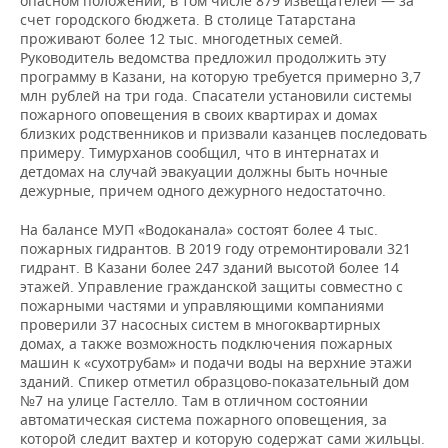
опасном положении, в том числе 879 извещателей — за
счет городского бюджета. В столице Татарстана
проживают более 12 тыс. многодетных семей.
Руководитель ведомства предложил продолжить эту
программу в Казани, на которую требуется примерно 3,7
млн рублей на три года. Спасатели установили системы
пожарного оповещения в своих квартирах и домах
близких родственников и призвали казанцев последовать
примеру. Тимурханов сообщил, что в интернатах и
детдомах на случай эвакуации должны быть ночные
дежурные, причем одного дежурного недостаточно.
На балансе МУП «Водоканала» состоят более 4 тыс.
пожарных гидрантов. В 2019 году отремонтировали 321
гидрант. В Казани более 247 зданий высотой более 14
этажей. Управление гражданской защиты совместно с
пожарными частями и управляющими компаниями
проверили 37 насосных систем в многоквартирных
домах, а также возможность подключения пожарных
машин к «сухотрубам» и подачи воды на верхние этажи
зданий. Спикер отметил образцово-показательный дом
№7 на улице Гастелло. Там в отличном состоянии
автоматическая система пожарного оповещения, за
которой следит вахтер и которую содержат сами жильцы.