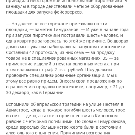
приводило неосторожное использование пиротехники. В
каникулы в городе действовали четыре оборудованные
площадки для запуска фейерверков.
— Но далеко не все горожане приезжали на эти
площадки, — заметил Тимурханов. — И уже в начале года
при запуске пиротехники пострадали шесть человек, и
одна квартира загорелась по этой же причине. Во дворах
домов мы с ужасом наблюдали за запуском пиротехники.
Составили 42 протокола, из них семь — за продажу
товара не в специализированных магазинах, 35 — за
применение изделий в неустановленных местах, при
этом наложили штраф 2 тыс. рублей. Шоу должны
проводить специализированные организации. Мы к
этому все равно придем. Внесем свои предложения по
ограничению продажи пиротехники, например, с 21 до
30 декабря, как в Германии.
Вспомнили об апрельской трагедии на улице Пестеля в
Авиастрое, когда в пожаре погибли шесть человек, трое
из них — дети, а также о происшествии в Кировском
районе с четырьмя погибшими. По словам Тимурханова,
среди взрослых большинство жертв были в состоянии
алкогольного опьянения. Причинами возгорания