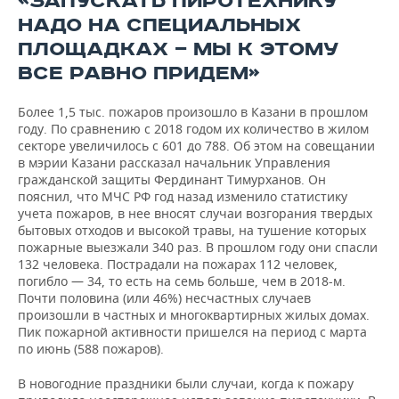
«ЗАПУСКАТЬ ПИРОТЕХНИКУ
ВОДНЫЕ ВИДЫ СПОРТА
ОБРАЗОВАНИЕ
НАДО НА СПЕЦИАЛЬНЫХ
ХОККЕЙ С МЯЧОМ
ПРОИСШЕСТВИЯ
ПЛОЩАДКАХ — МЫ К ЭТОМУ
ВСЕ РАВНО ПРИДЕМ»
Более 1,5 тыс. пожаров произошло в Казани в прошлом
году. По сравнению с 2018 годом их количество в жилом
секторе увеличилось с 601 до 788. Об этом на совещании
в мэрии Казани рассказал начальник Управления
гражданской защиты Фердинант Тимурханов. Он
пояснил, что МЧС РФ год назад изменило статистику
учета пожаров, в нее вносят случаи возгорания твердых
бытовых отходов и высокой травы, на тушение которых
пожарные выезжали 340 раз. В прошлом году они спасли
132 человека. Пострадали на пожарах 112 человек,
погибло — 34, то есть на семь больше, чем в 2018-м.
Почти половина (или 46%) несчастных случаев
произошли в частных и многоквартирных жилых домах.
Пик пожарной активности пришелся на период с марта
по июнь (588 пожаров).
В новогодние праздники были случаи, когда к пожару