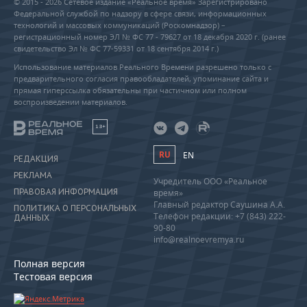
© 2015 - 2026 Сетевое издание «Реальное время» Зарегистрировано
Федеральной службой по надзору в сфере связи, информационных
технологий и массовых коммуникаций (Роскомнадзор) –
регистрационный номер ЭЛ № ФС 77 - 79627 от 18 декабря 2020 г. (ранее
свидетельство Эл № ФС 77-59331 от 18 сентября 2014 г.)
Использование материалов Реального Времени разрешено только с
предварительного согласия правообладателей, упоминание сайта и
прямая гиперссылка обязательны при частичном или полном
воспроизведении материалов.
18+
RU
EN
РЕДАКЦИЯ
РЕКЛАМА
Учредитель ООО «Реальное
ПРАВОВАЯ ИНФОРМАЦИЯ
время»
Главный редактор Саушина А.А.
ПОЛИТИКА О ПЕРСОНАЛЬНЫХ
Телефон редакции: +7 (843) 222-
ДАННЫХ
90-80
info@realnoevremya.ru
Полная версия
Тестовая версия