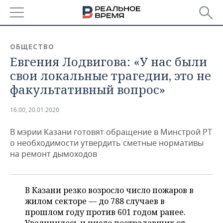
РЕГИОНЫ
ОБЩЕСТВО
Евгения Лодвигова: «У нас были
БАШКОРТОСТАН
НОВОСТИ
свои локальные трагедии, это не
ТАТАРСТАН
АНАЛИТИКА
факультативный вопрос»
УДМУРТИЯ
НОВОСТИ АНАЛИТИКИ
ЭКОНОМИКА
16:00, 20.01.2020
ДЕКЛАРАЦИИ О ДОХОДАХ
НОВОСТИ ЭКОНОМИКИ
ПРОМЫШЛЕННОСТЬ
В мэрии Казани готовят обращение в Минстрой РТ
о необходимости утвердить сметные нормативы
КОРОЛИ ГОСЗАКАЗА ПФО
ФИНАНСЫ
НОВОСТИ
НЕДВИЖИМОСТЬ
на ремонт дымоходов
ПРОМЫШЛЕННОСТИ
ВУЗЫ ТАТАРСТАНА
БАНКИ
НОВОСТИ НЕДВИЖИМОСТИ
АВТО
АГРОПРОМ
В Казани резко возросло число пожаров в
КОМУ ПРИНАДЛЕЖАТ
БЮДЖЕТ
НОВОСТИ АВТО
БИЗНЕС
жилом секторе — до 788 случаев в
ТОРГОВЫЕ ЦЕНТРЫ
МАШИНОСТРОЕНИЕ
ТАТАРСТАНА
прошлом году против 601 годом ранее.
ИНВЕСТИЦИИ
НОВОСТИ БИЗНЕСА
ТЕХНОЛОГИИ