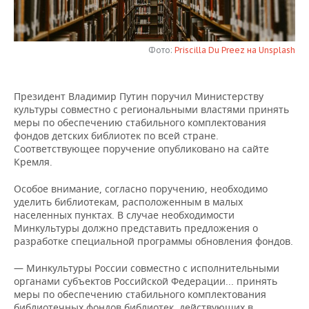
НЕФТЕХИМИЯ
РОЗНИЧНАЯ ТОРГОВЛЯ
НОВОСТИ ТЕХНОЛОГИЙ
МЕРОПРИЯТИЯ
НЕФТЬ
Фото:
Priscilla Du Preez на Unsplash
ТРАНСПОРТ
IT
НОВОСТИ МЕРОПРИЯТИЙ
СПОРТ
ОПК
УСЛУГИ
МЕДИА
ВЫЕЗДНАЯ РЕДАКЦИЯ
НОВОСТИ СПОРТА
ОБЩЕСТВО
Президент Владимир Путин поручил Министерству
ЭНЕРГЕТИКА
культуры совместно с региональными властями принять
ТЕЛЕКОММУНИКАЦИИ
БИЗНЕС-БРАНЧИ
ФУТБОЛ
НОВОСТИ ОБЩЕСТВА
ФОТОГАЛЕРЕЯ
меры по обеспечению стабильного комплектования
фондов детских библиотек по всей стране.
Соответствующее поручение опубликовано на сайте
ONLINE-КОНФЕРЕНЦИИ
ХОККЕЙ
ВЛАСТЬ
СЮЖЕТЫ
Кремля.
ОТКРЫТАЯ ЛЕКЦИЯ
БАСКЕТБОЛ
ИНФРАСТРУКТУРА
СПРАВОЧНИК
Особое внимание, согласно поручению, необходимо
уделить библиотекам, расположенным в малых
населенных пунктах. В случае необходимости
ВОЛЕЙБОЛ
ИСТОРИЯ
СПИСОК ПЕРСОН
ПОЛНАЯ ВЕРСИЯ
Минкультуры должно представить предложения о
разработке специальной программы обновления фондов.
КИБЕРСПОРТ
КУЛЬТУРА
СПИСОК КОМПАНИЙ
— Минкультуры России совместно с исполнительными
ФИГУРНОЕ КАТАНИЕ
МЕДИЦИНА
органами субъектов Российской Федерации... принять
меры по обеспечению стабильного комплектования
библиотечных фондов библиотек, действующих в