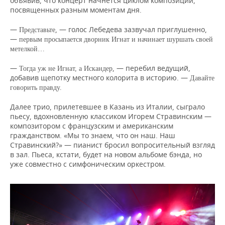
объявив, что концерт начнется циклом композиций,
посвященных разным моментам дня.
—
, — голос Лебедева зазвучал приглушенно,
Представьте
—
первым просыпается дворник Игнат и начинает шуршать своей
метелкой…
—
, — перебил ведущий,
Тогда уж не Игнат, а Искандер
добавив щепотку местного колорита в историю. —
Давайте
говорить правду.
Далее трио, прилетевшее в Казань из Италии, сыграло
пьесу, вдохновленную классиком Игорем Стравинским —
композитором с французским и американским
гражданством. «Мы то знаем, что он наш. Наш
Стравинский?» — пианист бросил вопросительный взгляд
в зал. Пьеса, кстати, будет на новом альбоме бэнда, но
уже совместно с симфоническим оркестром.