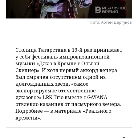
НЕФТЕХИМИЯ
РОЗНИЧНАЯ ТОРГОВЛЯ
НОВОСТИ ТЕХНОЛОГИЙ
МЕРОПРИЯТИЯ
НЕФТЬ
Фото: Артем Дергунов
ТРАНСПОРТ
IT
НОВОСТИ МЕРОПРИЯТИЙ
СПОРТ
ОПК
УСЛУГИ
МЕДИА
ВЫЕЗДНАЯ РЕДАКЦИЯ
НОВОСТИ СПОРТА
ОБЩЕСТВО
ЭНЕРГЕТИКА
Столица Татарстана в 19-й раз принимает
ТЕЛЕКОММУНИКАЦИИ
БИЗНЕС-БРАНЧИ
ФУТБОЛ
НОВОСТИ ОБЩЕСТВА
ФОТОГАЛЕРЕЯ
у себя фестиваль импровизационной
музыки «Джаз в Кремле с Ольгой
ONLINE-КОНФЕРЕНЦИИ
ХОККЕЙ
ВЛАСТЬ
СЮЖЕТЫ
Скепнер». И хотя первый аккорд вечера
был омрачен отсутствием одной из
ОТКРЫТАЯ ЛЕКЦИЯ
БАСКЕТБОЛ
ИНФРАСТРУКТУРА
СПРАВОЧНИК
долгожданных звезд, «самое
экспортируемое отечественное
ВОЛЕЙБОЛ
ИСТОРИЯ
СПИСОК ПЕРСОН
ПОЛНАЯ ВЕРСИЯ
джазовое» LRK Trio вместе с GAYANA
отвлекло казанцев от пасмурного вечера.
КИБЕРСПОРТ
КУЛЬТУРА
СПИСОК КОМПАНИЙ
Подробнее — в материале «Реального
времени».
ФИГУРНОЕ КАТАНИЕ
МЕДИЦИНА