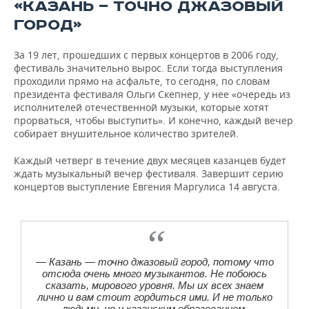
ВОДНЫЕ ВИДЫ СПОРТА
ОБРАЗОВАНИЕ
«КАЗАНЬ — ТОЧНО ДЖАЗОВЫЙ
ГОРОД»
ХОККЕЙ С МЯЧОМ
ПРОИСШЕСТВИЯ
За 19 лет, прошедших с первых концертов в 2006 году,
фестиваль значительно вырос. Если тогда выступления
проходили прямо на асфальте, то сегодня, по словам
президента фестиваля Ольги Скепнер, у нее «очередь из
исполнителей отечественной музыки, которые хотят
прорваться, чтобы выступить». И конечно, каждый вечер
собирает внушительное количество зрителей.
Каждый четверг в течение двух месяцев казанцев будет
ждать музыкальный вечер фестиваля. Завершит серию
концертов выступление Евгения Маргулиса 14 августа.
— Казань — точно джазовый город, потому что
отсюда очень много музыкантов. Не побоюсь
сказать, мирового уровня. Мы их всех знаем
лично и вам стоит гордиться ими. И не только
людьми, но и казанским образованием.