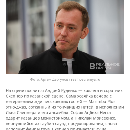
Артем Дергунов / realnoevremya.ru
На сцене появится Андрей Руденко — коллега и соратник
Скепнер по казанской сцене. Сама хозяйка вечера с
нетерпением ждет московских гостей — Marimba Plus:
этно-джаз, сотканный из тончайших нитей, в исполнении
Льва Слепнера и его ансамбля. София Ацбеха Негга
одарит казанцев мейнстримом, а Николай Моисеенко,
вернувшийся из глубин саунд-продюсирования, снова
исполнит фанк и грув. Скепнер признается: душа