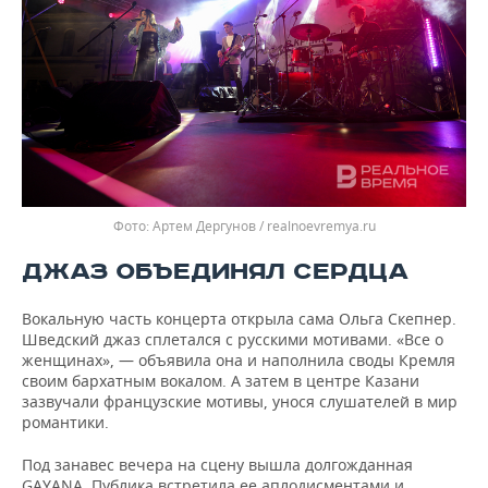
Артем Дергунов / realnoevremya.ru
ДЖАЗ ОБЪЕДИНЯЛ СЕРДЦА
Вокальную часть концерта открыла сама Ольга Скепнер.
Шведский джаз сплетался с русскими мотивами. «Все о
женщинах», — объявила она и наполнила своды Кремля
своим бархатным вокалом. А затем в центре Казани
зазвучали французские мотивы, унося слушателей в мир
романтики.
Под занавес вечера на сцену вышла долгожданная
GAYANA. Публика встретила ее аплодисментами и