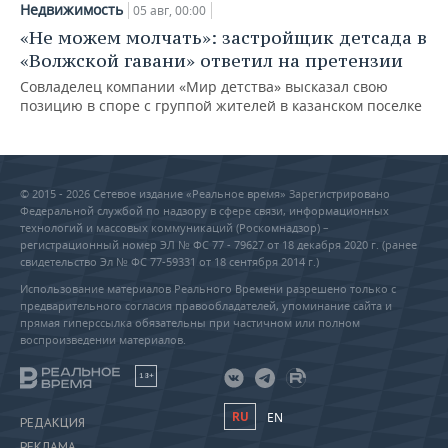
Недвижимость
05 авг, 00:00
«Не можем молчать»: застройщик детсада в
«Волжской гавани» ответил на претензии
Совладелец компании «Мир детства» высказал свою
позицию в споре с группой жителей в казанском поселке
© 2015 - 2026 Сетевое издание «Реальное время» Зарегистрировано
Федеральной службой по надзору в сфере связи, информационных
технологий и массовых коммуникаций (Роскомнадзор) –
регистрационный номер ЭЛ № ФС 77 - 79627 от 18 декабря 2020 г. (ранее
свидетельство Эл № ФС 77-59331 от 18 сентября 2014 г.)
Использование материалов Реального Времени разрешено только с
предварительного согласия правообладателей, упоминание сайта и
прямая гиперссылка обязательны при частичном или полном
воспроизведении материалов.
18+
RU
EN
РЕДАКЦИЯ
РЕКЛАМА