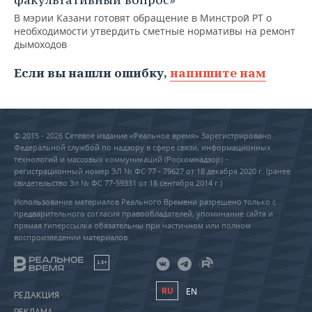
В мэрии Казани готовят обращение в Минстрой РТ о
необходимости утвердить сметные нормативы на ремонт
дымоходов
Если вы нашли ошибку,
напишите нам
© 2015 - 2026 Сетевое издание «Реальное время» Зарегистрировано
Федеральной службой по надзору в сфере связи, информационных
технологий и массовых коммуникаций (Роскомнадзор) –
регистрационный номер ЭЛ № ФС 77 - 79627 от 18 декабря 2020 г. (ранее
свидетельство Эл № ФС 77-59331 от 18 сентября 2014 г.)
Использование материалов Реального Времени разрешено только с
предварительного согласия правообладателей, упоминание сайта и
прямая гиперссылка обязательны при частичном или полном
воспроизведении материалов.
18+
RU
EN
РЕДАКЦИЯ
РЕКЛАМА