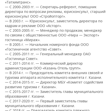
ВОДНЫЕ ВИДЫ СПОРТА
ОБРАЗОВАНИЕ
«Татхимтранс».
— С 2000-2003 гг. — Секретарь-референт, помощник
директора по вопросам рекламы, юрисконсульт, старший
ХОККЕЙ С МЯЧОМ
ПРОИСШЕСТВИЯ
юрисконсульт ООО «Стройопторг».
— В 2003 г. — Юрисконсульт, заместитель директора по
кадрам и рекламе ООО «Асторг».
— С 2003-2005 гг. — Менеджер по продажам, менеджер
по связям с общественностью ООО «Нира — Экспорт»
гостиница «Мираж».
— В 2005 г. — Начальник номерного фонда ООО
«Гостиничное агентство «Совет».
— С 2005-2011 гг. — Генеральный менеджер ОАО
«Гостиница Совет».
— С 2011-2014 гг. — Коммерческий директор
администрации ООО «Казань Отель групп».
— В 2014 г. — Председатель комитета внешних связей и
туризма аппарата исполнительного комитета г. Казани.
— С 2014-2015 гг. — Директор МБУ «Комитет содействия
развитию туризма г. Казани».
— С 2015-2017 гг. — Заместитель главы муниципального
образования г. Казани.
— С 2017-2020 гг. — Первый заместитель главы
муниципального образования г. Казани.
— С 2018 гг. — Председатель комитета пляжного