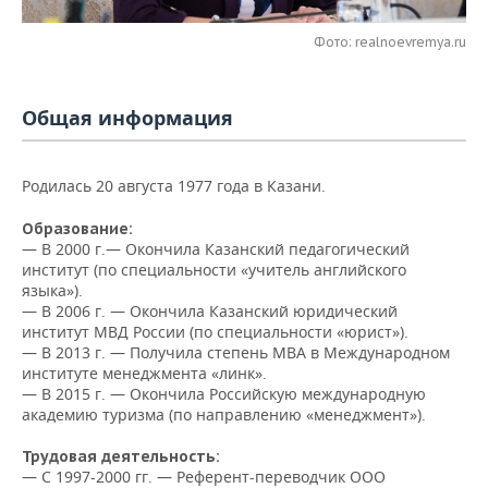
НЕФТЕХИМИЯ
РОЗНИЧНАЯ ТОРГОВЛЯ
НОВОСТИ ТЕХНОЛОГИЙ
МЕРОПРИЯТИЯ
Фото: realnoevremya.ru
НЕФТЬ
ТРАНСПОРТ
IT
НОВОСТИ МЕРОПРИЯТИЙ
СПОРТ
ОПК
Общая информация
УСЛУГИ
МЕДИА
ВЫЕЗДНАЯ РЕДАКЦИЯ
НОВОСТИ СПОРТА
ОБЩЕСТВО
ЭНЕРГЕТИКА
Родилась 20 августа 1977 года в Казани.
ТЕЛЕКОММУНИКАЦИИ
БИЗНЕС-БРАНЧИ
ФУТБОЛ
НОВОСТИ ОБЩЕСТВА
ФОТОГАЛЕРЕЯ
Образование:
ONLINE-КОНФЕРЕНЦИИ
ХОККЕЙ
ВЛАСТЬ
СЮЖЕТЫ
— В 2000 г.— Окончила Казанский педагогический
институт (по специальности «учитель английского
ОТКРЫТАЯ ЛЕКЦИЯ
БАСКЕТБОЛ
ИНФРАСТРУКТУРА
языка»).
СПРАВОЧНИК
— В 2006 г. — Окончила Казанский юридический
институт МВД России (по специальности «юрист»).
ВОЛЕЙБОЛ
ИСТОРИЯ
СПИСОК ПЕРСОН
ПОЛНАЯ ВЕРСИЯ
— В 2013 г. — Получила степень MBA в Международном
институте менеджмента «линк».
КИБЕРСПОРТ
КУЛЬТУРА
СПИСОК КОМПАНИЙ
— В 2015 г. — Окончила Российскую международную
академию туризма (по направлению «менеджмент»).
ФИГУРНОЕ КАТАНИЕ
МЕДИЦИНА
Трудовая деятельность:
— С 1997-2000 гг. — Референт-переводчик ООО