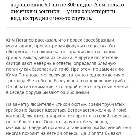
хорошо знаю 50, но не 800 видов. А ем только
лисички и зонтики — у них характерный
вид, их трудно с чем-то спутать.
Ким Потапов рассказал, что провел своеобразный
мониторинг, просматривая форумы в соцсетях. Он
обнаружил, что люди часто спрашивают названия
грибов, выкладывая их снимки. А другие посетители
сайтов дают неверные ответы, определяя бледную
поганку как безопасный гриб. При этом, по замечанию
Кима Потапова, человеку достаточно подтверждения от
трех людей, чтобы он был уверен в определении гриба.
Он обратил внимание, что порой все экспертные мнения
в беседе форума бывают ошибочными.
На заметку любителям «тихой охоты»: среди трубчатых
грибов не бывает ядовитых. Встречается желчный гриб,
который, окажись в жарком, испортит его своей горечью,
но не более того. Опасаться нужно, безусловно,
мухомора, бледной поганки и галерины окаймленной, она
иногда походит на летний опенок. Да и опята бывают