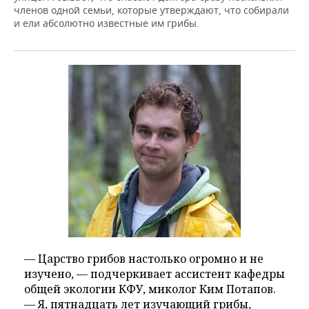
ВОДНЫЕ ВИДЫ СПОРТА
ОБРАЗОВАНИЕ
членов одной семьи, которые утверждают, что собирали
и ели абсолютно известные им грибы.
ХОККЕЙ С МЯЧОМ
ПРОИСШЕСТВИЯ
— Царство грибов настолько огромно и не
изучено, — подчеркивает ассистент кафедры
общей экологии КФУ, миколог Ким Потапов.
— Я, пятнадцать лет изучающий грибы,