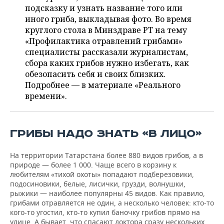
НЕФТЕХИМИЯ
подсказку и узнать название того или
РОЗНИЧНАЯ ТОРГОВЛЯ
НОВОСТИ ТЕХНОЛОГИЙ
иного гриба, выкладывая фото. Во время
МЕРОПРИЯТИЯ
НЕФТЬ
круглого стола в Минздраве РТ на тему
«Профилактика отравлений грибами»
ТРАНСПОРТ
IT
НОВОСТИ МЕРОПРИЯТИЙ
СПОРТ
ОПК
специалисты рассказали журналистам,
сбора каких грибов нужно избегать, как
УСЛУГИ
МЕДИА
ВЫЕЗДНАЯ РЕДАКЦИЯ
НОВОСТИ СПОРТА
ОБЩЕСТВО
ЭНЕРГЕТИКА
обезопасить себя и своих близких.
Подробнее — в материале «Реального
ТЕЛЕКОММУНИКАЦИИ
БИЗНЕС-БРАНЧИ
ФУТБОЛ
НОВОСТИ ОБЩЕСТВА
ФОТОГАЛЕРЕЯ
времени».
ONLINE-КОНФЕРЕНЦИИ
ХОККЕЙ
ВЛАСТЬ
СЮЖЕТЫ
ГРИБЫ НАДО ЗНАТЬ «В ЛИЦО»
ОТКРЫТАЯ ЛЕКЦИЯ
БАСКЕТБОЛ
ИНФРАСТРУКТУРА
СПРАВОЧНИК
На территории Татарстана более 880 видов грибов, а в
ВОЛЕЙБОЛ
ИСТОРИЯ
СПИСОК ПЕРСОН
ПОЛНАЯ ВЕРСИЯ
природе — более 1 000. Чаще всего в корзину к
любителям «тихой охоты» попадают подберезовики,
КИБЕРСПОРТ
КУЛЬТУРА
СПИСОК КОМПАНИЙ
подосиновики, белые, лисички, грузди, волнушки,
рыжики — наиболее популярны 45 видов. Как правило,
ФИГУРНОЕ КАТАНИЕ
МЕДИЦИНА
грибами отравляется не один, а несколько человек: кто-то
кого-то угостил, кто-то купил баночку грибов прямо на
улице. А бывает, что спасают доктора сразу нескольких