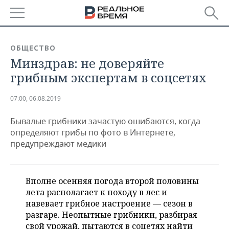
РЕГИОНЫ
ОБЩЕСТВО
Минздрав: не доверяйте
БАШКОРТОСТАН
НОВОСТИ
грибным экспертам в соцсетях
ТАТАРСТАН
АНАЛИТИКА
07:00, 06.08.2019
УДМУРТИЯ
НОВОСТИ АНАЛИТИКИ
ЭКОНОМИКА
Бывалые грибники зачастую ошибаются, когда
ДЕКЛАРАЦИИ О ДОХОДАХ
НОВОСТИ ЭКОНОМИКИ
ПРОМЫШЛЕННОСТЬ
определяют грибы по фото в Интернете,
предупреждают медики
КОРОЛИ ГОСЗАКАЗА ПФО
ФИНАНСЫ
НОВОСТИ
НЕДВИЖИМОСТЬ
ПРОМЫШЛЕННОСТИ
ВУЗЫ ТАТАРСТАНА
БАНКИ
НОВОСТИ НЕДВИЖИМОСТИ
АВТО
Вполне осенняя погода второй половины
АГРОПРОМ
лета располагает к походу в лес и
КОМУ ПРИНАДЛЕЖАТ
БЮДЖЕТ
НОВОСТИ АВТО
БИЗНЕС
навевает грибное настроение — сезон в
ТОРГОВЫЕ ЦЕНТРЫ
МАШИНОСТРОЕНИЕ
разгаре. Неопытные грибники, разбирая
ТАТАРСТАНА
ИНВЕСТИЦИИ
НОВОСТИ БИЗНЕСА
ТЕХНОЛОГИИ
свой урожай, пытаются в соцетях найти