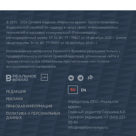
© 2015 - 2026 Сетевое издание «Реальное время» Зарегистрировано
Федеральной службой по надзору в сфере связи, информационных
технологий и массовых коммуникаций (Роскомнадзор) –
регистрационный номер ЭЛ № ФС 77 - 79627 от 18 декабря 2020 г. (ранее
свидетельство Эл № ФС 77-59331 от 18 сентября 2014 г.)
Использование материалов Реального Времени разрешено только с
предварительного согласия правообладателей, упоминание сайта и
прямая гиперссылка обязательны при частичном или полном
воспроизведении материалов.
18+
RU
EN
РЕДАКЦИЯ
РЕКЛАМА
Учредитель ООО «Реальное
ПРАВОВАЯ ИНФОРМАЦИЯ
время»
Главный редактор Саушина А.А.
ПОЛИТИКА О ПЕРСОНАЛЬНЫХ
Телефон редакции: +7 (843) 222-
ДАННЫХ
90-80
info@realnoevremya.ru