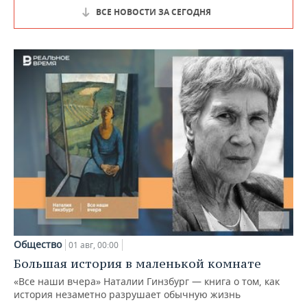
ВСЕ НОВОСТИ ЗА СЕГОДНЯ
Ростовская
0,00
13.949.245,80
область
Ульяновская
5.000.000,00
10.058.600,00
область
Оренбургская
11.519.690,10
0,00
область
Воронежская
2.906.500,00
0,00
область
Рязанская
0,00
9.064.000,00
область
Мурманская
0,00
8.200.000,00
область
Общество
01 авг, 00:00
Большая история в маленькой комнате
Республика
7.564.030,80
0,00
Хакасия
«Все наши вчера» Наталии Гинзбург — книга о том, как
история незаметно разрушает обычную жизнь