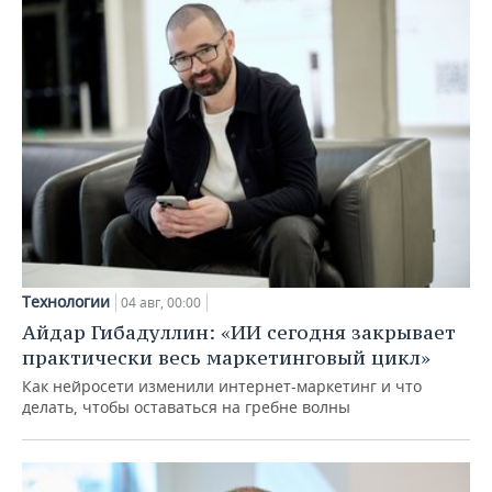
Алтайский край
0,00
0,00
Республика
0,00
0,00
Алтай
Республика Тыва
0,00
0,00
Севастополь
0,00
0,00
Сахалинская
0,00
0,00
область
Технологии
04 авг, 00:00
Итого
547.396.587,40
467.702.263,06
Айдар Гибадуллин: «ИИ сегодня закрывает
практически весь маркетинговый цикл»
Как нейросети изменили интернет-маркетинг и что
делать, чтобы оставаться на гребне волны