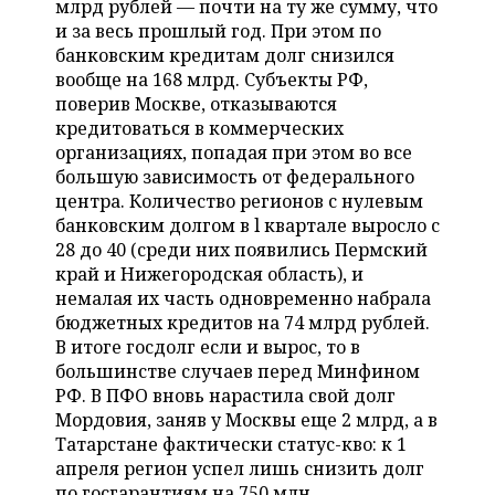
млрд рублей — почти на ту же сумму, что
НЕФТЕХИМИЯ
и за весь прошлый год. При этом по
РОЗНИЧНАЯ ТОРГОВЛЯ
НОВОСТИ ТЕХНОЛОГИЙ
МЕРОПРИЯТИЯ
банковским кредитам долг снизился
НЕФТЬ
вообще на 168 млрд. Субъекты РФ,
ТРАНСПОРТ
IT
НОВОСТИ МЕРОПРИЯТИЙ
СПОРТ
поверив Москве, отказываются
ОПК
кредитоваться в коммерческих
УСЛУГИ
МЕДИА
ВЫЕЗДНАЯ РЕДАКЦИЯ
НОВОСТИ СПОРТА
ОБЩЕСТВО
организациях, попадая при этом во все
ЭНЕРГЕТИКА
большую зависимость от федерального
ТЕЛЕКОММУНИКАЦИИ
БИЗНЕС-БРАНЧИ
ФУТБОЛ
НОВОСТИ ОБЩЕСТВА
ФОТОГАЛЕРЕЯ
центра. Количество регионов с нулевым
банковским долгом в l квартале выросло с
ONLINE-КОНФЕРЕНЦИИ
ХОККЕЙ
ВЛАСТЬ
СЮЖЕТЫ
28 до 40 (среди них появились Пермский
край и Нижегородская область), и
ОТКРЫТАЯ ЛЕКЦИЯ
БАСКЕТБОЛ
ИНФРАСТРУКТУРА
СПРАВОЧНИК
немалая их часть одновременно набрала
бюджетных кредитов на 74 млрд рублей.
ВОЛЕЙБОЛ
ИСТОРИЯ
СПИСОК ПЕРСОН
В итоге госдолг если и вырос, то в
ПОЛНАЯ ВЕРСИЯ
большинстве случаев перед Минфином
РФ. В ПФО вновь нарастила свой долг
КИБЕРСПОРТ
КУЛЬТУРА
СПИСОК КОМПАНИЙ
Мордовия, заняв у Москвы еще 2 млрд, а в
Татарстане фактически статус-кво: к 1
ФИГУРНОЕ КАТАНИЕ
МЕДИЦИНА
апреля регион успел лишь снизить долг
по госгарантиям на 750 млн.