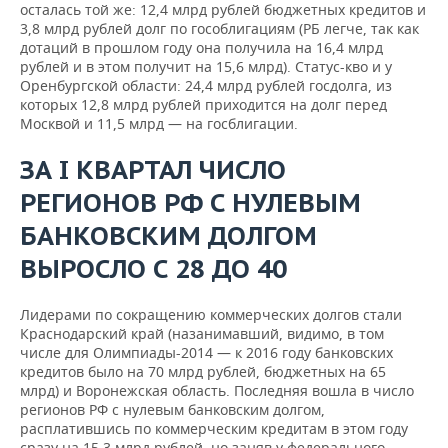
осталась той же: 12,4 млрд рублей бюджетных кредитов и
3,8 млрд рублей долг по гособлигациям (РБ легче, так как
дотаций в прошлом году она получила на 16,4 млрд
рублей и в этом получит на 15,6 млрд). Статус-кво и у
Оренбургской области: 24,4 млрд рублей госдолга, из
которых 12,8 млрд рублей приходится на долг перед
Москвой и 11,5 млрд — на госблигации.
ЗА I КВАРТАЛ ЧИСЛО
РЕГИОНОВ РФ С НУЛЕВЫМ
БАНКОВСКИМ ДОЛГОМ
ВЫРОСЛО С 28 ДО 40
Лидерами по сокращению коммерческих долгов стали
Краснодарский край (назанимавший, видимо, в том
числе для Олимпиады-2014 — к 2016 году банковских
кредитов было на 70 млрд рублей, бюджетных на 65
млрд) и Воронежская область. Последняя вошла в число
регионов РФ с нулевым банковским долгом,
расплатившись по коммерческим кредитам в этом году
сразу на 15,3 млрд рублей, но заняв у федерального