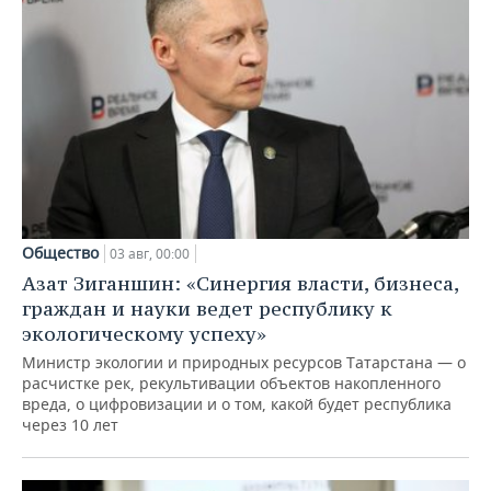
Камчатский край
1.000.000,00
0,00
Владимирская
0,00
0,00
область
Республика Крым
0,00
0,00
Республика
0,00
1.800.000,00
Адыгея (Адыгея)
Тюменская
Общество
03 авг, 00:00
0,00
0,00
область
Азат Зиганшин: «Синергия власти, бизнеса,
граждан и науки ведет республику к
Ленинградская
82.500,00
0,00
экологическому успеху»
область
Министр экологии и природных ресурсов Татарстана — о
Республика
расчистке рек, рекультивации объектов накопленного
0,00
0,00
Ингушетия
вреда, о цифровизации и о том, какой будет республика
через 10 лет
Ненецкий
автономный
2.000.000,00
0,00
округ