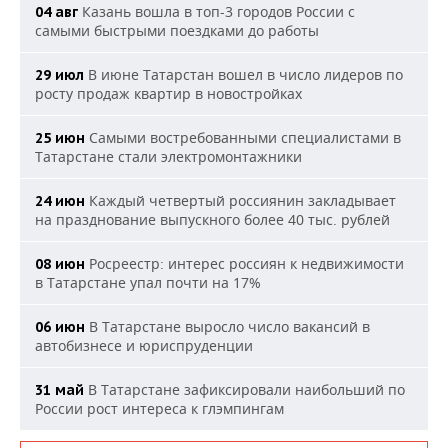
Казань вошла в топ-3 городов России с
04 авг
Архангельская
0,00
9.700.000,00
самыми быстрыми поездками до работы
область
В июне Татарстан вошел в число лидеров по
Смоленская
29 июл
0,00
8.400.000,00
росту продаж квартир в новостройках
область
Калужская
Самыми востребованными специалистами в
25 июн
0,00
0,00
область
Татарстане стали электромонтажники
Республика Коми
19.605.000,00
0,00
Каждый четвертый россиянин закладывает
24 июн
на празднование выпускного более 40 тыс. рублей
Амурская
0,00
8.142.559,10
область
Росреестр: интерес россиян к недвижимости
08 июн
в Татарстане упал почти на 17%
Забайкальский
0,00
13.317.200,40
край
В Татарстане выросло число вакансий в
06 июн
автобизнесе и юриспруденции
Ставропольский
5.800.000,00
0,00
край
В Татарстане зафиксировали наибольший по
31 май
России рост интереса к глэмпингам
Кировская
1,00
7.811.716,25
область