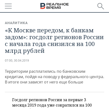
РЕГИОНЫ
АНАЛИТИКА
«К Москве передом, к банкам
БАШКОРТОСТАН
НОВОСТИ
задом»: госдолг регионов России
ТАТАРСТАН
АНАЛИТИКА
с начала года снизился на 100
млрд рублей
УДМУРТИЯ
НОВОСТИ АНАЛИТИКИ
ЭКОНОМИКА
07:00, 30.04.2019
ДЕКЛАРАЦИИ О ДОХОДАХ
НОВОСТИ ЭКОНОМИКИ
ПРОМЫШЛЕННОСТЬ
Территории расплатились по банковским
КОРОЛИ ГОСЗАКАЗА ПФО
ФИНАНСЫ
НОВОСТИ
НЕДВИЖИМОСТЬ
кредитам, пойдя на поводу у федерального центра.
ПРОМЫШЛЕННОСТИ
В итоге они зависят от него еще больше
ВУЗЫ ТАТАРСТАНА
БАНКИ
НОВОСТИ НЕДВИЖИМОСТИ
АВТО
АГРОПРОМ
КОМУ ПРИНАДЛЕЖАТ
БЮДЖЕТ
НОВОСТИ АВТО
БИЗНЕС
ТОРГОВЫЕ ЦЕНТРЫ
МАШИНОСТРОЕНИЕ
Госдолг регионов России за первые 3
ТАТАРСТАНА
месяца 2019 года уже сократился на 100
ИНВЕСТИЦИИ
НОВОСТИ БИЗНЕСА
ТЕХНОЛОГИИ