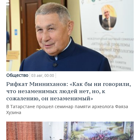
Чукотский
автономный
0,00
0,00
округ
Курская область
1.300.000,00
0,00
Республика
0,00
0,00
Дагестан
Республика
0,00
5.153.342,20
Бурятия
Общество
03 авг, 00:00
Рифкат Минниханов: «Как бы ни говорили,
Кабардино-
что незаменимых людей нет, но, к
Балкарская
0,00
2.239.000,00
сожалению, он незаменимый»
Республика
В Татарстане прошел семинар памяти археолога Фаяза
Хузина
Республика
Северная Осетия
0,00
0,00
— Алания
Брянская