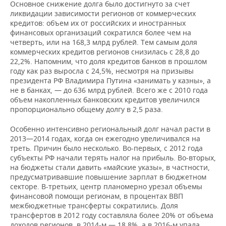
Основное снижение долга было достигнуто за счет
ликвидации зависимости регионов от коммерческих
кредитов: объем их от российских и иностранных
финансовых организаций сократился более чем на
четверть, или на 168,3 млрд рублей. Тем самым доля
коммерческих кредитов регионов снизилась с 28,8 до
22,2%. Напомним, что доля кредитов банков в прошлом
году как раз выросла с 24,5%, несмотря на призывы
президента РФ Владимира Путина «занимать у казны», а
не в банках, — до 636 млрд рублей. Всего же с 2010 года
объем накопленных банковских кредитов увеличился
пропорционально общему долгу в 2,5 раза.
Особенно интенсивно региональный долг начал расти в
2013—2014 годах, когда он ежегодно увеличивался на
треть. Причин было несколько. Во-первых, с 2012 года
субъекты РФ начали терять налог на прибыль. Во-вторых,
на бюджеты стали давить «майские указы», в частности,
предусматривавшие повышение зарплат в бюджетном
секторе. В-третьих, центр планомерно урезал объемы
финансовой помощи регионам, в процентах ВВП
межбюджетные трансферты сократились. Доля
трансфертов в 2012 году составляла более 20% от объема
доходов регионов, в 2014-м — 18,8%, а в 2016-м упала