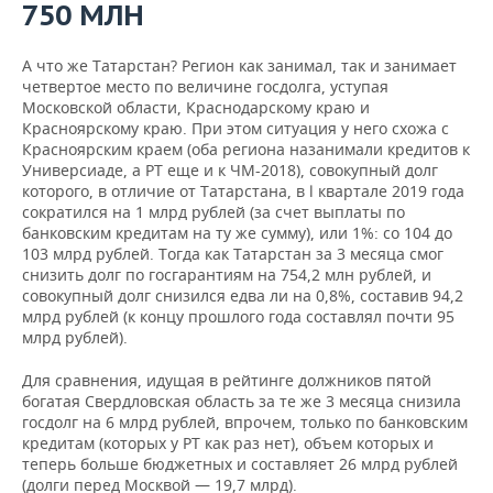
750 МЛН
А что же Татарстан? Регион как занимал, так и занимает
четвертое место по величине госдолга, уступая
Московской области, Краснодарскому краю и
Красноярскому краю. При этом ситуация у него схожа с
Красноярским краем (оба региона назанимали кредитов к
Универсиаде, а РТ еще и к ЧМ-2018), совокупный долг
которого, в отличие от Татарстана, в l квартале 2019 года
сократился на 1 млрд рублей (за счет выплаты по
банковским кредитам на ту же сумму), или 1%: со 104 до
103 млрд рублей. Тогда как Татарстан за 3 месяца смог
снизить долг по госгарантиям на 754,2 млн рублей, и
совокупный долг снизился едва ли на 0,8%, составив 94,2
млрд рублей (к концу прошлого года составлял почти 95
млрд рублей).
Для сравнения, идущая в рейтинге должников пятой
богатая Свердловская область за те же 3 месяца снизила
госдолг на 6 млрд рублей, впрочем, только по банковским
кредитам (которых у РТ как раз нет), объем которых и
теперь больше бюджетных и составляет 26 млрд рублей
(долги перед Москвой — 19,7 млрд).