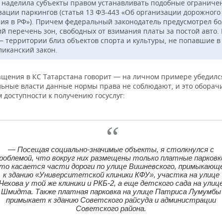
 наделила субъекты правом устанавливать подобные ограниче
зации паркингов (статья 13 ФЗ-443 «Об организации дорожного
ия в РФ»). Причем федеральный законодатель предусмотрел бо
й перечень зон, свободных от взимания платы за постой авто. 
— территории близ объектов спорта и культуры, не попавшие в
ликанский закон.
ащения в КС Татарстана говорит — на личном примере убедился
ьные власти данные нормы права не соблюдают, и это оборач
 доступности к получению госуслуг:
— Посещая социально-значимые объекты, я столкнулся с
роблемой, что вокруг них размещены только платные парковк
то касается части дороги по улице Вишневского, примыкающ
к зданию «Университетской клиники КФУ», участка на улице
Чехова у той же клиники и РКБ-2, а еще детского сада на улиц
Шмидта. Также платная парковка на улице Патриса Лумумбы
примыкает к зданию Советского райсуда и администрации
Советского района.