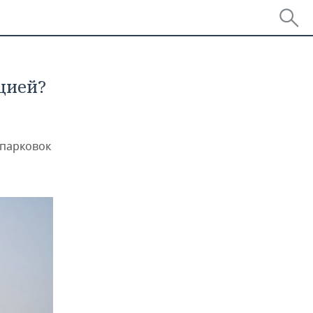
цией?
 парковок