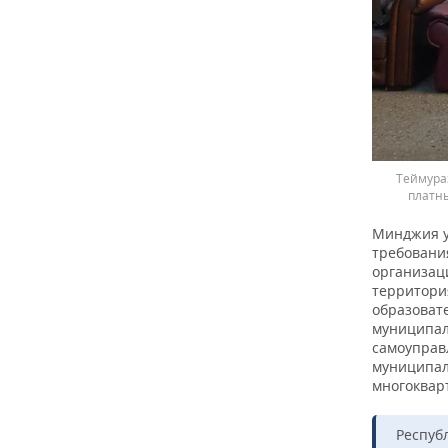
Теймура
платны
Минджия у
требования
организац
территори
образоват
муниципал
самоуправ
муниципал
многоквар
Республ