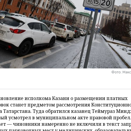
Фото: Мак
ановление исполкома Казани о размещении платных
овок станет предметом рассмотрения Конституционн
а Татарстана. Туда обратился казанец Теймураз Минд
ый усмотрел в муниципальном акте правовой пробел
ет — чиновники намеренно не включили в текст зап
ных парковочных мест у медицинских, образовательн