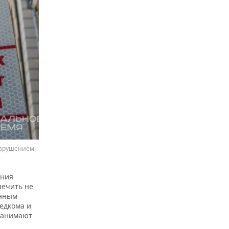
нарушением
ения
печить не
енным
едкома и
занимают