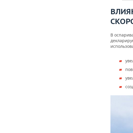
ВЛИЯ
СКОР
В оспарив
деклариру
использов
уве
пов
уве
соз