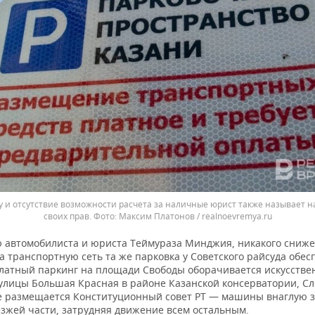
у и отсутствие возможности расчета за наличные юрист также называет 
своих прав.
Максим Платонов / realnoevremya.ru
 автомобилиста и юриста Теймураза Минджия, никакого сниж
а транспортную сеть та же парковка у Советского райсуда обес
платный паркинг на площади Свободы оборачивается искусств
улицы Большая Красная в районе Казанской консерватории, Сл
де размещается Конституционный совет РТ — машины внаглую 
езжей части, затрудняя движение всем остальным.