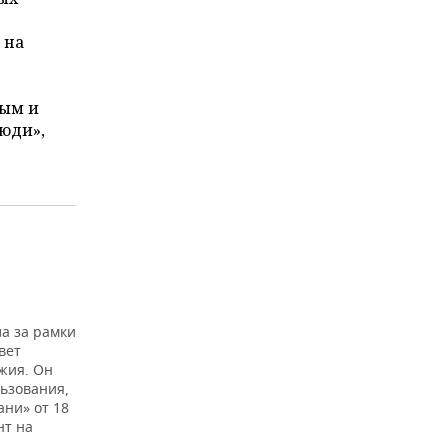
 на
ным и
люди»,
а за рамки
вет
жия. Он
ьзования,
ани» от 18
нт на