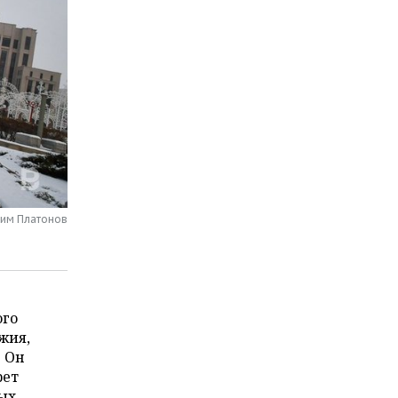
сим Платонов
ого
жия,
. Он
рет
ых