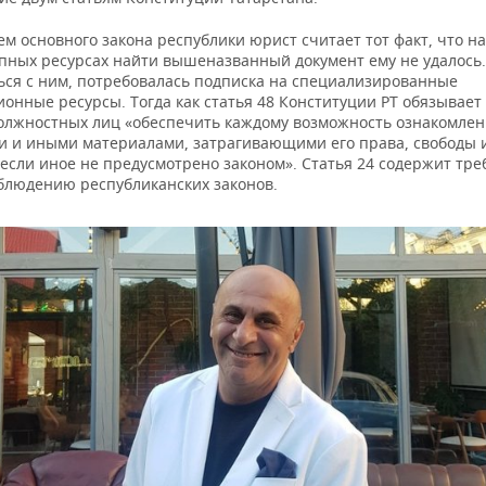
 основного закона республики юрист считает тот факт, что на
пных ресурсах найти вышеназванный документ ему не удалось
ься с ним, потребовалась подписка на специализированные
онные ресурсы. Тогда как статья 48 Конституции РТ обязывает
должностных лиц «обеспечить каждому возможность ознакомлен
 и иными материалами, затрагивающими его права, свободы 
 если иное не предусмотрено законом». Статья 24 содержит тр
облюдению республиканских законов.