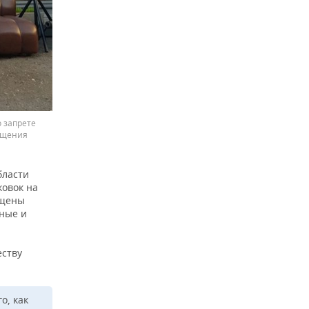
 запрете
ащения
бласти
ковок на
ещены
нные и
еству
о, как