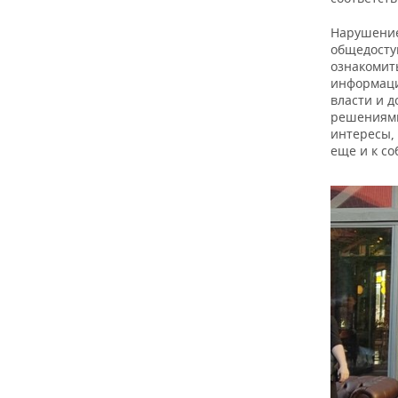
Нарушением
общедосту
ознакомит
информаци
власти и 
решениями
интересы,
еще и к с