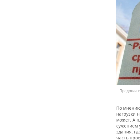
Предоплат
По мнению
нагрузки н
может. А 
сужением 
здания, г
часть про