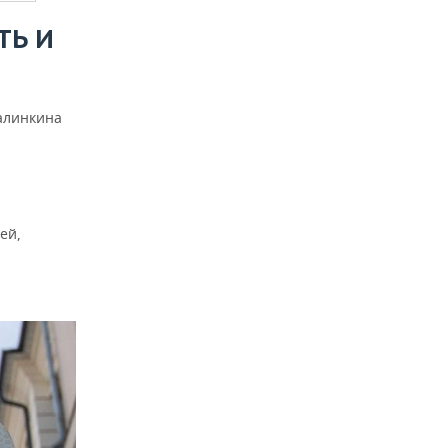
ТЬ И
алинкина
ей,