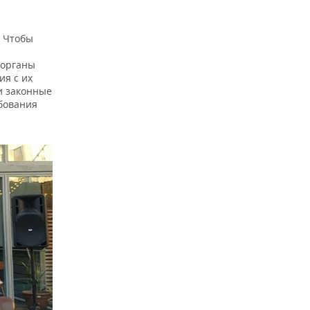
. Чтобы
 органы
ия с их
и законные
ебования