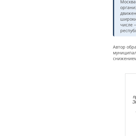
Москва
органи
движен
широки
числе 
респуб
Автор обр
муниципал
снижением
п
Э