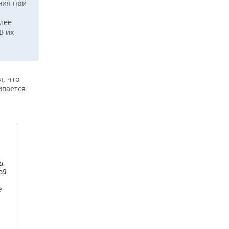
ния при
лее
В их
, что
ивается
и.
ей
е