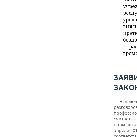
ВОДНЫЕ ВИДЫ СПОРТА
ОБРАЗОВАНИЕ
учреж
респ
ХОККЕЙ С МЯЧОМ
ПРОИСШЕСТВИЯ
уровн
выясн
прет
бездо
— рас
врем
ЗАЯВ
ЗАКО
— Недовол
разговоро
профессио
считает —
в том числ
апреля 20
соответств