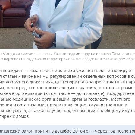
з Минджия считает — власти Казани годами нарушают закон Татарстана о
х парковок на отдельных территориях.
предоставлено автором обр
тверждает — казанские чиновники уже шесть лет игнорируют
 статьи 7 закона РТ «О регулировании отдельных вопросов в о
ии дорожного движения», где говорится о запрете платных пар
ях, непосредственно прилегающих к зданиям, в которых разм
ельные организации (в том числе — дошкольные), государстве
ьные медицинские организации, органы госвласти, местного
ления и организации, предоставляющие государственные и
ьные услуги, а также на участках, относящихся к общему имущ
тирных домов.
иканский закон принят в декабре 2018-го — через год после тог