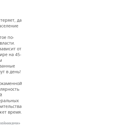
теряет, да
аселение
гое по-
власти.
зависит от
ире на 45-
м
ованные
ут в день!
локаменной
улярность
й
деральных
оительства
жет время.
вейниками»