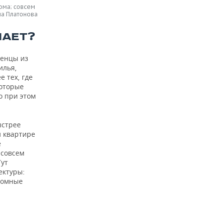
ома; совсем
ма Платонова
ПАЕТ?
ленцы из
илья,
 тех, где
которые
о при этом
ыстрее
й квартире
е
 совсем
Тут
ектуры:
ромные