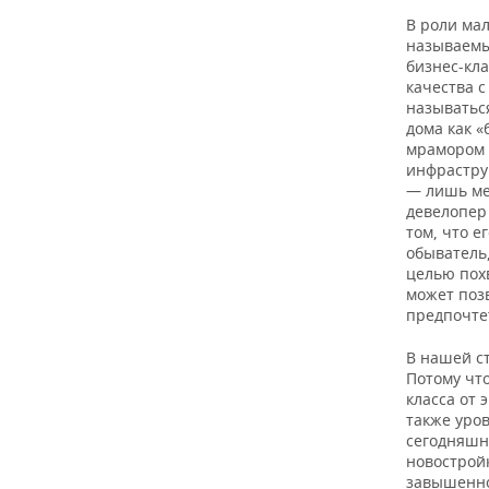
В роли ма
называемый
бизнес-кла
качества с
называтьс
дома как 
мрамором —
инфраструк
— лишь ме
девелопер 
том, что е
обыватель,
целью похв
может поз
предпочте
В нашей с
Потому чт
класса от 
также уров
сегодняшн
новострой
завышенной