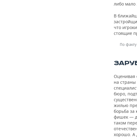
либо мало 
В ближайш
застройщик
что игрок
стоящие п
По факту
ЗАРУ
Оценивая 
на страны
специалис
бюро, под
существен
жилью пре
борьба за
фишек — д
таком пере
отечествен
хорошо. А 