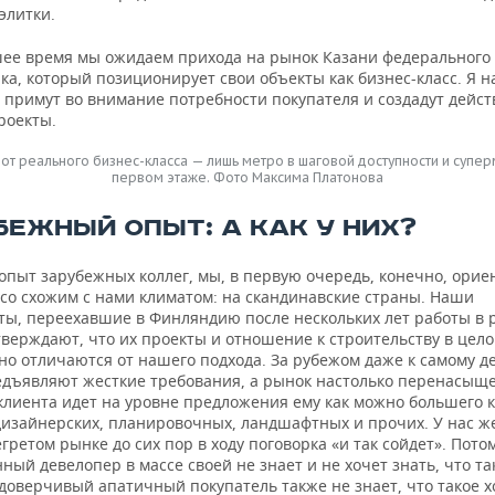
элитки.
ее время мы ожидаем прихода на рынок Казани федерального
а, который позиционирует свои объекты как бизнес-класс. Я н
и примут во внимание потребности покупателя и создадут дейс
роекты.
 от реального бизнес-класса — лишь метро в шаговой доступности и супер
первом этаже. Фото Максима Платонова
БЕЖНЫЙ ОПЫТ: А КАК У НИХ?
опыт зарубежных коллег, мы, в первую очередь, конечно, орие
 со схожим с нами климатом: на скандинавские страны. Наши
ты, переехавшие в Финляндию после нескольких лет работы в 
тверждают, что их проекты и отношение к строительству в цел
но отличаются от нашего подхода. За рубежом даже к самому 
дъявляют жесткие требования, а рынок настолько перенасыще
 клиента идет на уровне предложения ему как можно большего 
изайнерских, планировочных, ландшафтных и прочих. У нас ж
гретом рынке до сих пор в ходу поговорка «и так сойдет». Пото
ный девелопер в массе своей не знает и не хочет знать, что та
доверчивый апатичный покупатель также не знает, что такое х