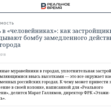
ИМОСТЬ
 в «человейниках»: как застройщик
дывают бомбу замедленного действ
города
2018
ные муравейники в городах, уплотнительная застрой
мляющимися ввысь высотками — это все окружает нас
менных российских городах. К чему может привести 
ение в своей колонке, написанной для «Реального
ни», делится Марат Галлямов, директор ФРК «Этажи-
НА
ь».