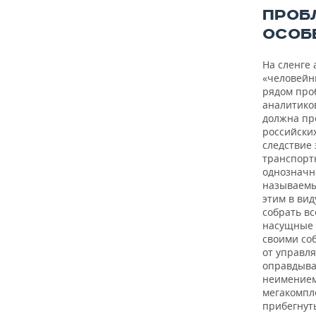
ВОДНЫЕ ВИДЫ СПОРТА
ОБРАЗОВАНИЕ
ПРОБ
ОСОБ
ХОККЕЙ С МЯЧОМ
ПРОИСШЕСТВИЯ
На сленге
«человейни
рядом про
аналитико
должна пр
российски
следствие
транспорт
однозначн
называемы
этим в вид
собрать вс
насущные 
своими со
от управл
оправдыва
неимением
мегакомпл
прибегнут