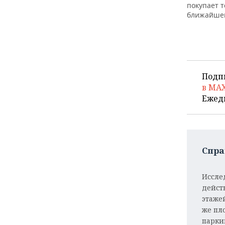
покупает т
ближайше
Подп
в MA
Ежед
Спра
Иссле
дейст
этажей
же пл
парки