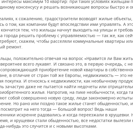
т интересы максимум 10 квартир: при таких условиях жильцам
единому консенсусу и решать возникающие вопросы быстро и о
еалиях, к сожалению, градостроители возводят жилые объекты,
ь о том, как компании будут впоследствии ими управлять. А это
 кончится тем, что жильцы начнут выходить на улицы и требов
а города решить проблему с управляемостью — так же, как сей
 требуют, скажем, чтобы расселяли коммунальные квартиры ил
ый ремонт.
льцы, положительно отвечая на вопрос «Нравится ли Вам жить
 вероятнее всего лукавят. И связано это, в первую очередь, с н
 сопровождающей приобретение новой квартиры в собственнос
не, в отличие от стран той же Европы, недвижимость — это не
я покупка. И относясь к недвижимости, как необычному продук
ль зачастую даже не пытается найти недочеты или отрицател
риобретенного жилья. Напротив, на пике необычности, когда т
яют собой совершенно новую среду, люди закономерно испыт
ение. Но рано или поздно такое жилье станет обыденностью, и
 посмотрит на него тогда — большой вопрос! Ведь наши
венники искренне радовались и когда переезжали в хрущевки. 
емя, и хрущевки стали обыденностью, все недостатки вылезли 
гда-нибудь это случится и с новыми высотками.