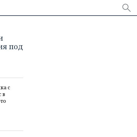
и
ия под
ка с
 в
это