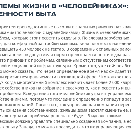
ЛЕМЫ ЖИЗНИ В «ЧЕЛОВЕЙНИКАХ»:
ЕННОСТИ БЫТА
 архитекторов однотипные высотки в спальных районах называ
ками» (по аналогии с муравейниками). Жизнь в «человейниках»
блем, которые стоит осветить отдельно. По словам зарубежных
в, для комфортной застройки максимальная плотность населен
евышать 450 человек на гектар. В современных спальных райо
х мегаполисов допустимая норма превышается почти в два раза
 это приводит к проблемам, связанным с отсутствием соответс
ной и социальной инфраструктуры. Кроме того, уже сейчас абс
о можно сказать, что через определенное время нас ожидает т
й кризис неуправляемости в жилищной сфере. Что конкретно 
у? Когда многоэтажный комплекс насчитывает более 2 000 квар
ех собственников на собрание невозможно, как и осветить и в
проблемы. Вследствие этого «человейники» утратят управляем
бственниками, потому что последние определенно попадут в за
яющих компаний. После того, как управляющая компания перес
ть ожидания собственников, жильцы дома захотят сменить ее, 
 альтернатив проблема решена не будет. В идеале такими
ексами должна управлять специально созданная компания, а е
ь к опыту Запада, то можно проследить, что их управляющая к