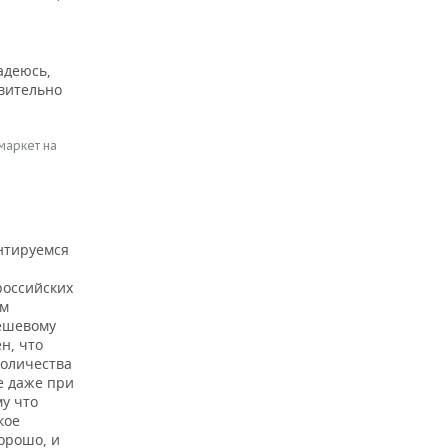
адеюсь,
твительно
маркет на
нтируемся
российских
ом
дешевому
н, что
количества
е даже при
му что
кое
орошо, и