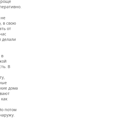
 проще
перативно.
 не
, в свою
ать от
час
и делали
 в
екой
ть. В
ту,
ьные
акие дома
ывают
 как
Но потом
наружу.