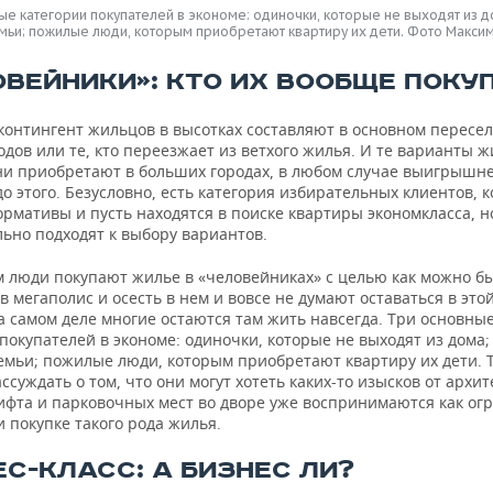
ые категории покупателей в экономе: одиночки, которые не выходят из д
ьи; пожилые люди, которым приобретают квартиру их дети. Фото Макси
ОВЕЙНИКИ»: КТО ИХ ВООБЩЕ ПОКУ
контингент жильцов в высотках составляют в основном пересе
одов или те, кто переезжает из ветхого жилья. И те варианты ж
ни приобретают в больших городах, в любом случае выигрышнее
о этого. Безусловно, есть категория избирательных клиентов, 
рмативы и пусть находятся в поиске квартиры экономкласса, н
ьно подходят к выбору вариантов.
м люди покупают жилье в «человейниках» с целью как можно б
в мегаполис и осесть в нем и вовсе не думают оставаться в это
а самом деле многие остаются там жить навсегда. Три основны
покупателей в экономе: одиночки, которые не выходят из дома;
емьи; пожилые люди, которым приобретают квартиру их дети. 
ссуждать о том, что они могут хотеть каких-то изысков от архит
ифта и парковочных мест во дворе уже воспринимаются как ог
 покупке такого рода жилья.
ЕС-КЛАСС: А БИЗНЕС ЛИ?