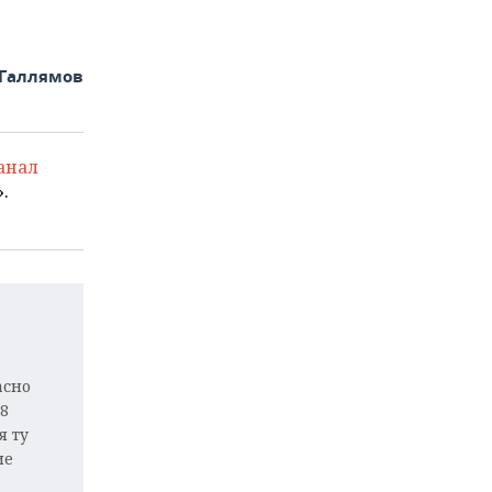
 Галлямов
анал
.
асно
8
я ту
ие