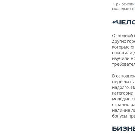
Три основн
молодые сем
«ЧЕЛ
Основной 
других гор
которые о
они жили д
изучили но
требовател
В основно
переехать 
надолго. Н
категории 
молодые с
странно ра
наличие л
бонусы при
БИЗН