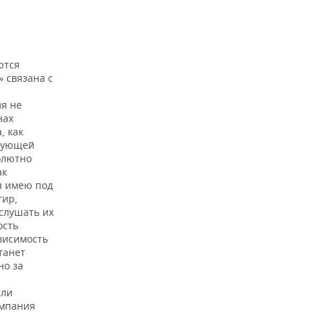
ются
 связана с
ия не
нах
, как
твующей
олютно
ак
я имею под
тир,
ыслушать их
ость
висимость
танет
но за
сли
омпания