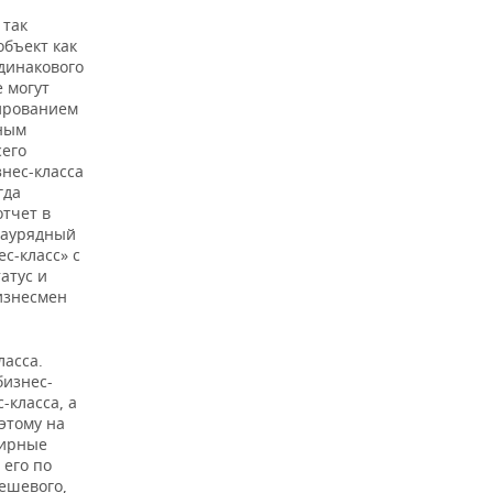
 так
объект как
одинакового
 могут
нированием
нным
сего
знес-класса
гда
отчет в
 заурядный
с-класс» с
атус и
изнесмен
ласса.
бизнес-
-класса, а
этому на
тирные
 его по
дешевого,