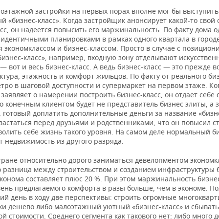
лоэтажной застройки на первых порах вполне мог бы выступить
 «бизнес-класс». Когда застройщик анонсирует какой-то свой 
сс, он надеется повысить его маржинальность. По факту дома 
 идентичными планировками в рамках одного квартала в городе
я экономклассом и бизнес-классом. Просто в случае с позицио
«бизнес-класс», например, входную зону отделывают искусстве
 вот и весь бизнес-класс. А ведь бизнес-класс — это прежде в
тура, этажность и комфорт жильцов. По факту от реального би
тро в шаговой доступности и супермаркет на первом этаже. Ко
заявляет о намерении построить бизнес-класс, он отдает себе 
го конечным клиентом будет не представитель бизнес элиты, а
 готовый доплатить дополнительные деньги за название «бизне
астаться перед друзьями и родственниками, что он повысил ст
волить себе жизнь такого уровня. На самом деле нормальный б
т недвижимость из другого разряда.
тране относительно дорого заниматься девелопментом экономк
о разница между строительством и созданием инфраструктуры 
эконома составляет плюс 20 %. При этом маржинальность бизнес
ень предлагаемого комфорта в разы больше, чем в экономе. По
ий день в ходу две перспективы: строить огромные многоквар
ки дешево либо малоэтажный уютный «бизнес-класс» и сбывать
 стоимости. Среднего сегмента как такового нет: либо много 