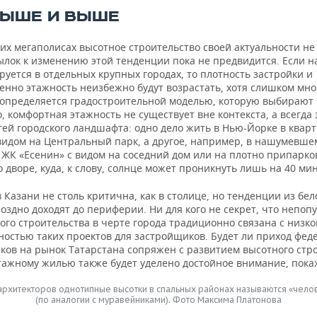
ВЫШЕ И ВЫШЕ
их мегаполисах высотное строительство своей актуальности не 
ылок к изменению этой тенденции пока не предвидится. Если н
уется в отдельных крупных городах, то плотность застройки и
енно этажность неизбежно будут возрастать, хотя слишком мно
определяется градостроительной моделью, которую выбирают 
, комфортная этажность не существует вне контекста, а всегда 
ей городского ландшафта: одно дело жить в Нью-Йорке в кварт
 видом на Центральный парк, а другое, например, в нашумевше
 ЖК «Есенин» с видом на соседний дом или на плотно припарк
дворе, куда, к слову, солнце может проникнуть лишь на 40 мин
 Казани не столь критична, как в столице, но тенденции из бе
оздно доходят до периферии. Ни для кого не секрет, что непоп
го строительства в черте города традиционно связана с низко
ностью таких проектов для застройщиков. Будет ли приход фе
ков на рынок Татарстана сопряжен с развитием высотного стр
тажному жилью также будет уделено достойное внимание, пока
 архитекторов однотипные высотки в спальных районах называются «чело
(по аналогии с муравейниками). Фото Максима Платонова