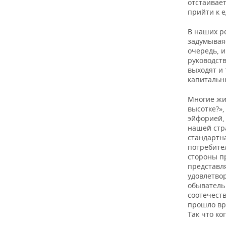
отстаивае
прийти к 
В наших р
задумываяс
очередь, и
руководств
выходят и
капитальн
Многие жи
высотке?»,
эйфорией,
нашей стра
стандартна
потребите
стороны п
представл
удовлетвор
обыватель
соотечест
прошло вр
Так что ко