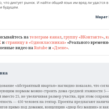
о, что диктует рынок. И найти общий язык им вряд ли удастся в
м будущем.
Марат
исывайтесь на
телеграм-канал
,
группу «ВКонтакте»
,
к
X
и
страницу в «Одноклассниках»
«Реального времени»
невные видео на
Rutube
и
«Дзене»
.
вка
дование «Абстрактный квартал» наглядно показало, что согл
вующим нормам можно строить дома средней этажности 5—
 вместо 25, не увеличивая размер участка, при этом сохраня
отность — 450 человек на гектар. Проекты предлагают налич
нгов прямо под домами, концепцию «двор без машин» и как