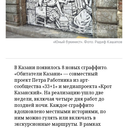
НЕФТЕХИМИЯ
РОЗНИЧНАЯ ТОРГОВЛЯ
НОВОСТИ ТЕХНОЛОГИЙ
МЕРОПРИЯТИЯ
НЕФТЬ
ТРАНСПОРТ
IT
НОВОСТИ МЕРОПРИЯТИЙ
СПОРТ
ОПК
УСЛУГИ
МЕДИА
ВЫЕЗДНАЯ РЕДАКЦИЯ
НОВОСТИ СПОРТА
ОБЩЕСТВО
ЭНЕРГЕТИКА
«Юный букинист». Фото: Радиф Кашапов
ТЕЛЕКОММУНИКАЦИИ
БИЗНЕС-БРАНЧИ
ФУТБОЛ
НОВОСТИ ОБЩЕСТВА
ФОТОГАЛЕРЕЯ
ONLINE-КОНФЕРЕНЦИИ
ХОККЕЙ
ВЛАСТЬ
СЮЖЕТЫ
В Казани появилось 8 новых сграффито.
«Обитатели Казани» — совместный
ОТКРЫТАЯ ЛЕКЦИЯ
БАСКЕТБОЛ
ИНФРАСТРУКТУРА
СПРАВОЧНИК
проект Петра Работника из арт-
сообщества «33+1» и медиапроекта «Крот
ВОЛЕЙБОЛ
ИСТОРИЯ
СПИСОК ПЕРСОН
ПОЛНАЯ ВЕРСИЯ
Казанский». На реализацию ушло две
недели, включая четыре дня работ до
КИБЕРСПОРТ
КУЛЬТУРА
СПИСОК КОМПАНИЙ
поздней ночи. Каждое сграффито
вдохновлено местными историями, по
ФИГУРНОЕ КАТАНИЕ
МЕДИЦИНА
ним можно гулять или включать в
экскурсионные маршруты. В рамках