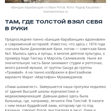
«Банщик-барабанщик» и Иван Ротов.
Радиф Кашапов /
realnoevremya.ru
ТАМ, ГДЕ ТОЛСТОЙ ВЗЯЛ СЕБЯ
В РУКИ
Предпоследнее панно «Банщик-барабанщик» вдохновлен
и современной историей. Известно, что здесь с 1874 года
сначала были Даниловские бани, потом — советская баня
№3. Мылись здесь и купцы, и многие деятели культуры, к
примеру Хади Такташ и Марсель Салимжанов. Ныне же
значительную часть бани занимают студии и репточки,
много разной музыки, от группы Gauga до группы
«Трамвай». А на панно изображен в фэнтэзийном
варианте Марат «Мартифон» Мухамедзянов.
«Лама-шахматист». Завершается наша прогулка недалеко
от здания Высшей школы журналистики и
медиакоммуникаций. Давным-давно здесь была
больница, где, например, лечился Лев Толстой. В палате
с ним лежал буддийский лама, которому где-то под
Казанью, говорит Ротов, выстрелили в лицо. Лама и