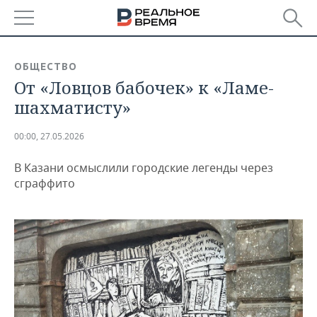
РЕГИОНЫ
ОБЩЕСТВО
От «Ловцов бабочек» к «Ламе-
БАШКОРТОСТАН
НОВОСТИ
шахматисту»
ТАТАРСТАН
АНАЛИТИКА
00:00, 27.05.2026
УДМУРТИЯ
НОВОСТИ АНАЛИТИКИ
ЭКОНОМИКА
В Казани осмыслили городские легенды через
ДЕКЛАРАЦИИ О ДОХОДАХ
НОВОСТИ ЭКОНОМИКИ
ПРОМЫШЛЕННОСТЬ
сграффито
КОРОЛИ ГОСЗАКАЗА ПФО
ФИНАНСЫ
НОВОСТИ
НЕДВИЖИМОСТЬ
ПРОМЫШЛЕННОСТИ
ВУЗЫ ТАТАРСТАНА
БАНКИ
НОВОСТИ НЕДВИЖИМОСТИ
АВТО
АГРОПРОМ
КОМУ ПРИНАДЛЕЖАТ
БЮДЖЕТ
НОВОСТИ АВТО
БИЗНЕС
ТОРГОВЫЕ ЦЕНТРЫ
МАШИНОСТРОЕНИЕ
ТАТАРСТАНА
ИНВЕСТИЦИИ
НОВОСТИ БИЗНЕСА
ТЕХНОЛОГИИ