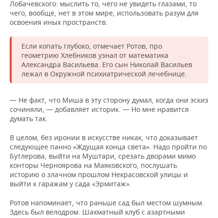
Лобачевского: мыслить то, чего не увидеть глазами, то
чего, вообще, нет в этом мире, использовать разум для
освоения иных пространств.
Если копать глубоко, отмечает Ротов, про
геометрию Хлебников узнал от математика
Александра Васильева. Его сын Николай Васильев
лежал в Окружной психиатрической лечебнице.
— Не факт, что Миша в эту сторону думал, когда они эскиз
сочиняли, — добавляет историк. — Но мне нравится
думать так.
В целом, без иронии в искусстве никак, что доказывает
следующее панно «Ждущая конца света». Надо пройти по
Бутлерова, выйти на Муштари, срезать дворами мимо
конторы Черноярова на Маяковского, послушать
историю о злачном прошлом Некрасовской улицы и
выйти к гаражам у сада «Эрмитаж».
Ротов напоминает, что раньше сад был местом шумным.
Здесь был велодром. Шахматный клуб с азартными