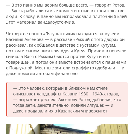
— В это панно мы верим больше всего, — говорит Ротов.
— Здесь работали самые компетентные в строительстве
люди. К слову, в панно мы использовали плиточный клей.
Этот материал вандалоустойчив.
Четвертое панно «Лягушатники» находится за музеем
Василия Аксенова — в рассказе «Рыжий с того двора» он
рассказал, как общался в детстве с Рустемом Кутуем,
поэтом и сыном писателя Аделя Кутуя. Причем в новелле
сначала Вася с Рыжим бьются против Кутуя и его
товарищей, а потом они вместе встречаются с пацанами
с Подлужной. Местные жители сграффито одобрили — и
даже помогли авторам финансово.
— Это человек, который в близком нам стиле
описывает ландшафты Казани 1930—1940-х годов,
— выражает респект Аксенову Ротов, добавляя, что
тогда дети, действительно, ловили лягушек — и
даже продавали их в Казанский университет.