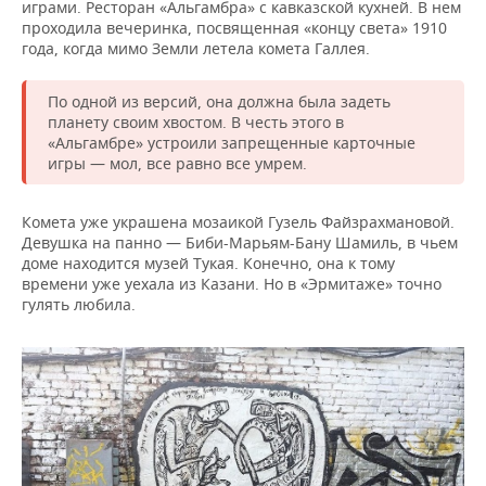
играми. Ресторан «Альгамбра» с кавказской кухней. В нем
проходила вечеринка, посвященная «концу света» 1910
года, когда мимо Земли летела комета Галлея.
По одной из версий, она должна была задеть
планету своим хвостом. В честь этого в
«Альгамбре» устроили запрещенные карточные
игры — мол, все равно все умрем.
Комета уже украшена мозаикой Гузель Файзрахмановой.
Девушка на панно — Биби-Марьям-Бану Шамиль, в чьем
доме находится музей Тукая. Конечно, она к тому
времени уже уехала из Казани. Но в «Эрмитаже» точно
гулять любила.