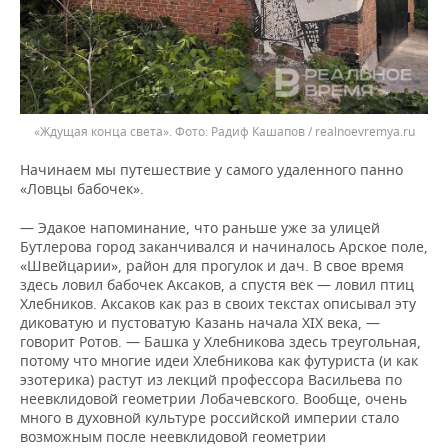
«Ждущая конца света».
Радиф Кашапов / realnoevremya.ru
Начинаем мы путешествие у самого удаленного панно
«Ловцы бабочек».
— Эдакое напоминание, что раньше уже за улицей
Бутлерова город заканчивался и начиналось Арское поле,
«Швейцарии», район для прогулок и дач. В свое время
здесь ловил бабочек Аксаков, а спустя век — ловил птиц
Хлебников. Аксаков как раз в своих текстах описывал эту
диковатую и пустоватую Казань начала XIX века, —
говорит Ротов. — Башка у Хлебникова здесь треугольная,
потому что многие идеи Хлебникова как футуриста (и как
эзотерика) растут из лекций профессора Васильева по
неевклидовой геометрии Лобачевского. Вообще, очень
много в духовной культуре российской империи стало
возможным после неевклидовой геометрии