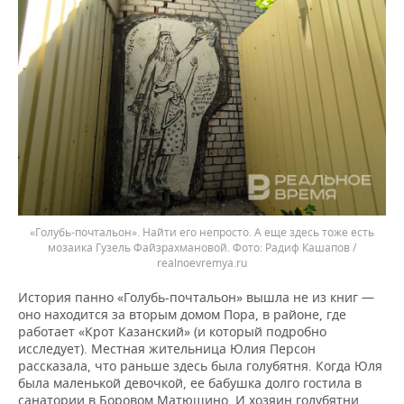
«Голубь-почтальон». Найти его непросто. А еще здесь тоже есть
мозаика Гузель Файзрахмановой.
Радиф Кашапов /
realnoevremya.ru
История панно «Голубь-почтальон» вышла не из книг —
оно находится за вторым домом Пора, в районе, где
работает «Крот Казанский» (и который подробно
исследует). Местная жительница Юлия Персон
рассказала, что раньше здесь была голубятня. Когда Юля
была маленькой девочкой, ее бабушка долго гостила в
санатории в Боровом Матюшино. И хозяин голубятни