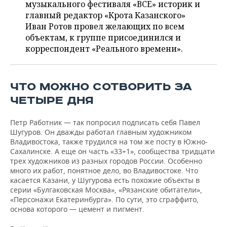
ВОДНЫЕ ВИДЫ СПОРТА
ОБРАЗОВАНИЕ
музыкального фестиваля «ВСЕ» историк и
главный редактор «Крота Казанского»
ХОККЕЙ С МЯЧОМ
ПРОИСШЕСТВИЯ
Иван Ротов провел желающих по всем
объектам, к группе присоединился и
корреспондент «Реального времени».
ЧТО МОЖНО СОТВОРИТЬ ЗА
ЧЕТЫРЕ ДНЯ
Петр Работник — так попросил подписать себя Павел
Шугуров. Он дважды работал главным художником
Владивостока, также трудился на том же посту в Южно-
Сахалинске. А еще он часть «33+1», сообщества тридцати
трех художников из разных городов России. Особенно
много их работ, понятное дело, во Владивостоке. Что
касается Казани, у Шугурова есть похожие объекты в
серии «Булгаковская Москва», «Рязанские обитатели»,
«Персонажи Екатеринбурга». По сути, это сграффито,
основа которого — цемент и пигмент.