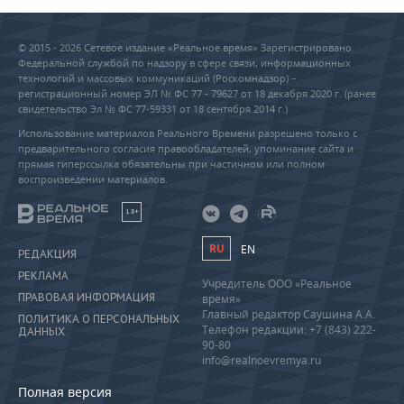
© 2015 - 2026 Сетевое издание «Реальное время» Зарегистрировано
Федеральной службой по надзору в сфере связи, информационных
технологий и массовых коммуникаций (Роскомнадзор) –
регистрационный номер ЭЛ № ФС 77 - 79627 от 18 декабря 2020 г. (ранее
свидетельство Эл № ФС 77-59331 от 18 сентября 2014 г.)
Использование материалов Реального Времени разрешено только с
предварительного согласия правообладателей, упоминание сайта и
прямая гиперссылка обязательны при частичном или полном
воспроизведении материалов.
18+
RU
EN
РЕДАКЦИЯ
РЕКЛАМА
Учредитель ООО «Реальное
ПРАВОВАЯ ИНФОРМАЦИЯ
время»
Главный редактор Саушина А.А.
ПОЛИТИКА О ПЕРСОНАЛЬНЫХ
Телефон редакции: +7 (843) 222-
ДАННЫХ
90-80
info@realnoevremya.ru
Полная версия