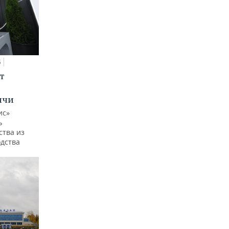
5
т
ычи
ис»
ь
ства из
одства