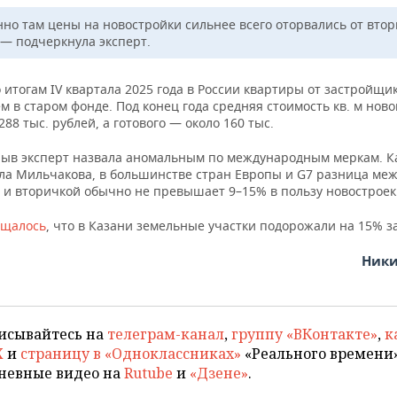
но там цены на новостройки сильнее всего оторвались от вто
 — подчеркнула эксперт.
 итогам IV квартала 2025 года в России квартиры от застройщи
м в старом фонде. Под конец года средняя стоимость кв. м нов
288 тыс. рублей, а готового — около 160 тыс.
рыв эксперт назвала аномальным по международным меркам. К
ла Мильчакова, в большинстве стран Европы и G7 разница ме
 и вторичкой обычно не превышает 9–15% в пользу новостроек
бщалось
, что в Казани земельные участки подорожали на 15% за
Ники
исывайтесь на
телеграм-канал
,
группу «ВКонтакте»
,
к
X
и
страницу в «Одноклассниках»
«Реального времени»
невные видео на
Rutube
и
«Дзене»
.