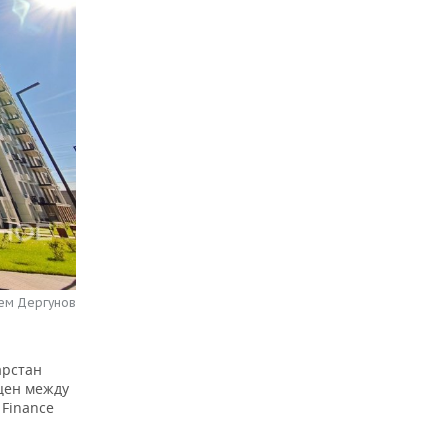
тем Дергунов
арстан
цен между
 Finance