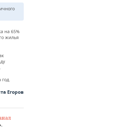
ричного
ка на 65%
ого жилья
ак
жду
.
 год.
та Егоров
анал
.