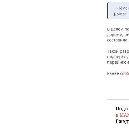
ВОДНЫЕ ВИДЫ СПОРТА
ОБРАЗОВАНИЕ
— Имен
рынка,
ХОККЕЙ С МЯЧОМ
ПРОИСШЕСТВИЯ
В целом по
дороже, че
составила 
Такой раз
подчеркну
первичкой
Ранее
соо
Подп
в MA
Ежед