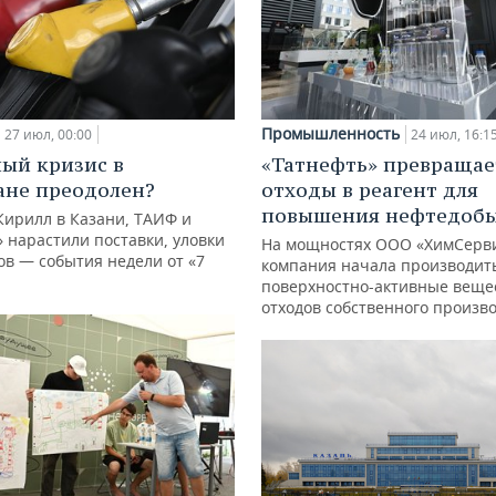
Промышленность
24 июл, 16:1
27 июл, 00:00
«Татнефть» превращае
ый кризис в
отходы в реагент для
ане преодолен?
повышения нефтедоб
Кирилл в Казани, ТАИФ и
 нарастили поставки, уловки
На мощностях ООО «ХимСерв
в — события недели от «7
компания начала производит
поверхностно-активные веще
отходов собственного произв