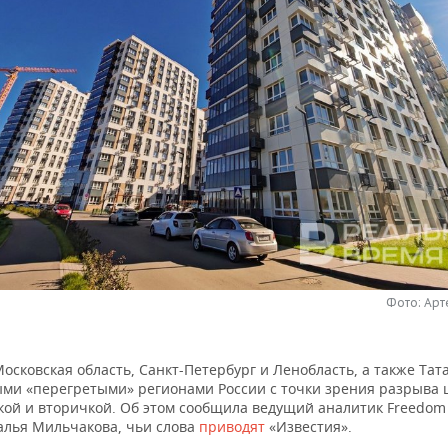
Фото: Ар
осковская область, Санкт-Петербург и Ленобласть, а также Тат
ыми «перегретыми» регионами России с точки зрения разрыва 
кой и вторичкой. Об этом сообщила ведущий аналитик Freedom
талья Мильчакова, чьи слова
приводят
«Известия».