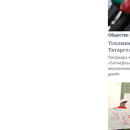
Общество
Топливн
Татарст
Патриарх 
«Татнефть»
мошеннико
дней»