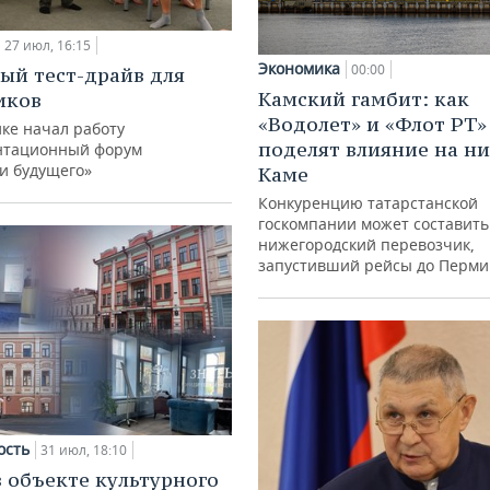
27 июл, 16:15
Экономика
00:00
ый тест-драйв для
Камский гамбит: как
иков
«Водолет» и «Флот РТ»
ке начал работу
поделят влияние на н
нтационный форум
и будущего»
Каме
Конкуренцию татарстанской
госкомпании может составить
нижегородский перевозчик,
запустивший рейсы до Перми
ость
31 июл, 18:10
в объекте культурного