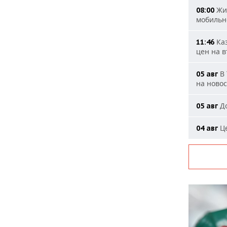
Жит
08:00
мобильн
Каз
11:46
цен на 
В 
05 авг
на ново
До
05 авг
Це
04 авг