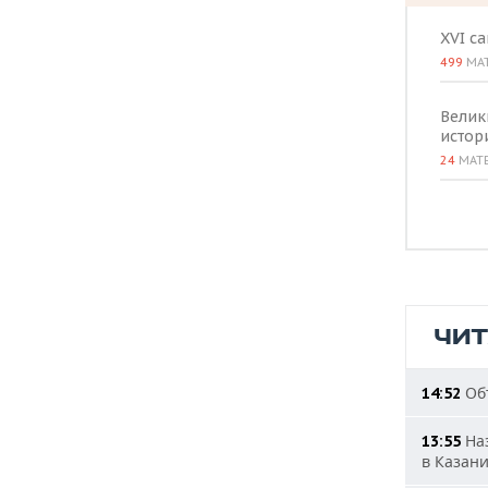
XVI с
499
МА
Велик
истор
24
МАТ
ЧИ
Объ
14:52
Наз
13:55
в Казан