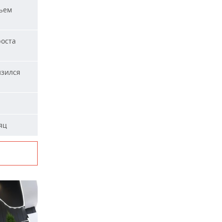
ъем
роста
изился
яц