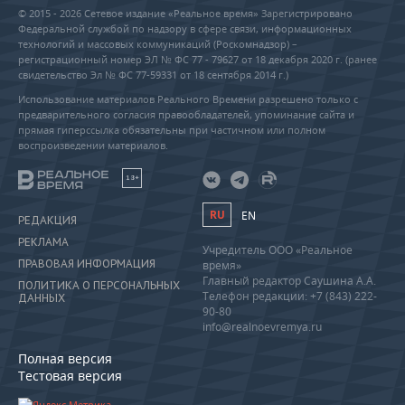
© 2015 - 2026 Сетевое издание «Реальное время» Зарегистрировано
Федеральной службой по надзору в сфере связи, информационных
технологий и массовых коммуникаций (Роскомнадзор) –
регистрационный номер ЭЛ № ФС 77 - 79627 от 18 декабря 2020 г. (ранее
свидетельство Эл № ФС 77-59331 от 18 сентября 2014 г.)
Использование материалов Реального Времени разрешено только с
предварительного согласия правообладателей, упоминание сайта и
прямая гиперссылка обязательны при частичном или полном
воспроизведении материалов.
18+
RU
EN
РЕДАКЦИЯ
РЕКЛАМА
Учредитель ООО «Реальное
ПРАВОВАЯ ИНФОРМАЦИЯ
время»
Главный редактор Саушина А.А.
ПОЛИТИКА О ПЕРСОНАЛЬНЫХ
Телефон редакции: +7 (843) 222-
ДАННЫХ
90-80
info@realnoevremya.ru
Полная версия
Тестовая версия