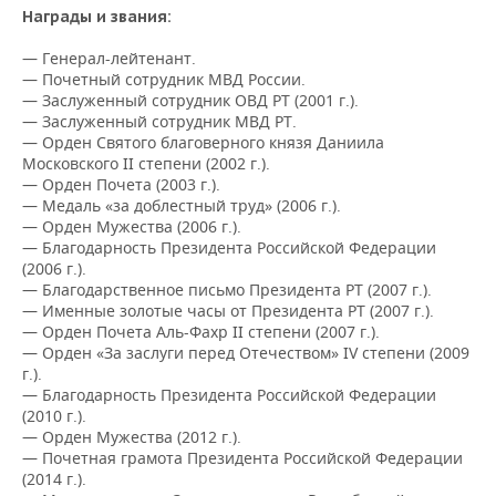
ВОДНЫЕ ВИДЫ СПОРТА
ОБРАЗОВАНИЕ
Награды и звания:
ХОККЕЙ С МЯЧОМ
ПРОИСШЕСТВИЯ
— Генерал-лейтенант.
— Почетный сотрудник МВД России.
— Заслуженный сотрудник ОВД РТ (2001 г.).
— Заслуженный сотрудник МВД РТ.
— Орден Святого благоверного князя Даниила
Московского II степени (2002 г.).
— Орден Почета (2003 г.).
— Медаль «за доблестный труд» (2006 г.).
— Орден Мужества (2006 г.).
— Благодарность Президента Российской Федерации
(2006 г.).
— Благодарственное письмо Президента РТ (2007 г.).
— Именные золотые часы от Президента РТ (2007 г.).
— Орден Почета Аль-Фахр II степени (2007 г.).
— Орден «За заслуги перед Отечеством» IV степени (2009
г.).
— Благодарность Президента Российской Федерации
(2010 г.).
— Орден Мужества (2012 г.).
— Почетная грамота Президента Российской Федерации
(2014 г.).