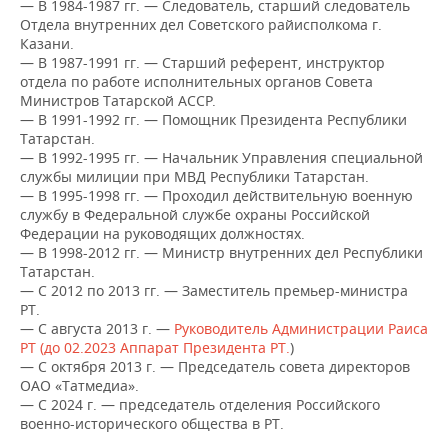
— В 1984-1987 гг. — Следователь, старший следователь
НЕФТЕХИМИЯ
Отдела внутренних дел Советского райисполкома г.
РОЗНИЧНАЯ ТОРГОВЛЯ
НОВОСТИ ТЕХНОЛОГИЙ
МЕРОПРИЯТИЯ
Казани.
НЕФТЬ
— В 1987-1991 гг. — Старший референт, инструктор
отдела по работе исполнительных органов Совета
ТРАНСПОРТ
IT
НОВОСТИ МЕРОПРИЯТИЙ
СПОРТ
ОПК
Министров Татарской АССР.
— В 1991-1992 гг. — Помощник Президента Республики
УСЛУГИ
МЕДИА
ВЫЕЗДНАЯ РЕДАКЦИЯ
НОВОСТИ СПОРТА
ОБЩЕСТВО
Татарстан.
ЭНЕРГЕТИКА
— В 1992-1995 гг. — Начальник Управления специальной
ТЕЛЕКОММУНИКАЦИИ
БИЗНЕС-БРАНЧИ
ФУТБОЛ
НОВОСТИ ОБЩЕСТВА
ФОТОГАЛЕРЕЯ
службы милиции при МВД Республики Татарстан.
— В 1995-1998 гг. — Проходил действительную военную
службу в Федеральной службе охраны Российской
ONLINE-КОНФЕРЕНЦИИ
ХОККЕЙ
ВЛАСТЬ
СЮЖЕТЫ
Федерации на руководящих должностях.
— В 1998-2012 гг. — Министр внутренних дел Республики
ОТКРЫТАЯ ЛЕКЦИЯ
БАСКЕТБОЛ
ИНФРАСТРУКТУРА
СПРАВОЧНИК
Татарстан.
— С 2012 по 2013 гг. — Заместитель премьер-министра
РТ.
ВОЛЕЙБОЛ
ИСТОРИЯ
СПИСОК ПЕРСОН
ПОЛНАЯ ВЕРСИЯ
— С августа 2013 г. —
Руководитель Администрации Раиса
РТ (до 02.2023 Аппарат Президента РТ.
)
КИБЕРСПОРТ
КУЛЬТУРА
СПИСОК КОМПАНИЙ
— С октября 2013 г. — Председатель совета директоров
ОАО «Татмедиа».
— С 2024 г. — председатель отделения Российского
ФИГУРНОЕ КАТАНИЕ
МЕДИЦИНА
военно-исторического общества в РТ.