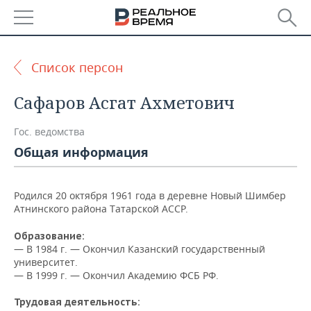
РЕГИОНЫ
Список персон
БАШКОРТОСТАН
НОВОСТИ
Сафаров Асгат Ахметович
ТАТАРСТАН
АНАЛИТИКА
Гос. ведомства
УДМУРТИЯ
НОВОСТИ АНАЛИТИКИ
ЭКОНОМИКА
Общая информация
ДЕКЛАРАЦИИ О ДОХОДАХ
НОВОСТИ ЭКОНОМИКИ
ПРОМЫШЛЕННОСТЬ
Родился 20 октября 1961 года в деревне Новый Шимбер
Атнинского района Татарской АССР.
КОРОЛИ ГОСЗАКАЗА ПФО
ФИНАНСЫ
НОВОСТИ
НЕДВИЖИМОСТЬ
ПРОМЫШЛЕННОСТИ
Образование:
ВУЗЫ ТАТАРСТАНА
БАНКИ
НОВОСТИ НЕДВИЖИМОСТИ
АВТО
— В 1984 г. — Окончил Казанский государственный
АГРОПРОМ
университет.
КОМУ ПРИНАДЛЕЖАТ
БЮДЖЕТ
НОВОСТИ АВТО
БИЗНЕС
— В 1999 г. — Окончил Академию ФСБ РФ.
ТОРГОВЫЕ ЦЕНТРЫ
МАШИНОСТРОЕНИЕ
ТАТАРСТАНА
Трудовая деятельность:
ИНВЕСТИЦИИ
НОВОСТИ БИЗНЕСА
ТЕХНОЛОГИИ