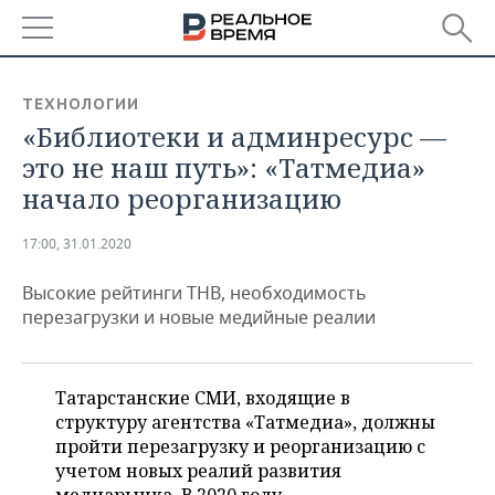
РЕГИОНЫ
ТЕХНОЛОГИИ
«Библиотеки и админресурс —
БАШКОРТОСТАН
НОВОСТИ
это не наш путь»: «Татмедиа»
ТАТАРСТАН
АНАЛИТИКА
начало реорганизацию
УДМУРТИЯ
НОВОСТИ АНАЛИТИКИ
ЭКОНОМИКА
17:00, 31.01.2020
ДЕКЛАРАЦИИ О ДОХОДАХ
НОВОСТИ ЭКОНОМИКИ
ПРОМЫШЛЕННОСТЬ
Высокие рейтинги ТНВ, необходимость
перезагрузки и новые медийные реалии
КОРОЛИ ГОСЗАКАЗА ПФО
ФИНАНСЫ
НОВОСТИ
НЕДВИЖИМОСТЬ
ПРОМЫШЛЕННОСТИ
ВУЗЫ ТАТАРСТАНА
БАНКИ
НОВОСТИ НЕДВИЖИМОСТИ
АВТО
Татарстанские СМИ, входящие в
АГРОПРОМ
структуру агентства «Татмедиа», должны
КОМУ ПРИНАДЛЕЖАТ
БЮДЖЕТ
НОВОСТИ АВТО
БИЗНЕС
пройти перезагрузку и реорганизацию с
ТОРГОВЫЕ ЦЕНТРЫ
МАШИНОСТРОЕНИЕ
ТАТАРСТАНА
учетом новых реалий развития
ИНВЕСТИЦИИ
НОВОСТИ БИЗНЕСА
ТЕХНОЛОГИИ