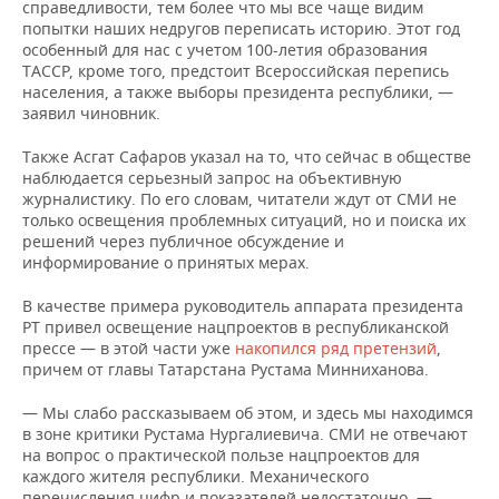
справедливости, тем более что мы все чаще видим
попытки наших недругов переписать историю. Этот год
особенный для нас с учетом 100-летия образования
ТАССР, кроме того, предстоит Всероссийская перепись
населения, а также выборы президента республики, —
заявил чиновник.
Также Асгат Сафаров указал на то, что сейчас в обществе
наблюдается серьезный запрос на объективную
журналистику. По его словам, читатели ждут от СМИ не
только освещения проблемных ситуаций, но и поиска их
решений через публичное обсуждение и
информирование о принятых мерах.
В качестве примера руководитель аппарата президента
РТ привел освещение нацпроектов в республиканской
прессе — в этой части уже
накопился ряд претензий
,
причем от главы Татарстана Рустама Минниханова.
— Мы слабо рассказываем об этом, и здесь мы находимся
в зоне критики Рустама Нургалиевича. СМИ не отвечают
на вопрос о практической пользе нацпроектов для
каждого жителя республики. Механического
перечисления цифр и показателей недостаточно, —