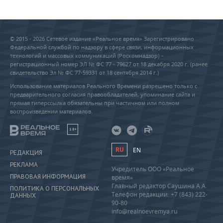
© 2015 - 2026 Сетевое издание «Реальное время» Зарегистрировано
Федеральной службой по надзору в сфере связи, информационных
технологий и массовых коммуникаций (Роскомнадзор) –
регистрационный номер ЭЛ № ФС 77 - 79627 от 18 декабря 2020 г. (ранее
свидетельство Эл № ФС 77-59331 от 18 сентября 2014 г.)
Использование материалов Реального Времени разрешено только с
предварительного согласия правообладателей, упоминание сайта и
прямая гиперссылка обязательны при частичном или полном
воспроизведении материалов.
18+
RU
EN
РЕДАКЦИЯ
РЕКЛАМА
Учредитель ООО «Реальное
ПРАВОВАЯ ИНФОРМАЦИЯ
время»
Главный редактор Саушина А.А.
ПОЛИТИКА О ПЕРСОНАЛЬНЫХ
Телефон редакции: +7 (843) 222-
ДАННЫХ
90-80
info@realnoevremya.ru