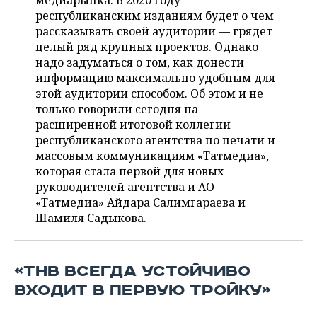
медиарынка. В 2020 году
НЕФТЕХИМИЯ
республиканским изданиям будет о чем
РОЗНИЧНАЯ ТОРГОВЛЯ
НОВОСТИ ТЕХНОЛОГИЙ
МЕРОПРИЯТИЯ
рассказывать своей аудитории — грядет
НЕФТЬ
целый ряд крупных проектов. Однако
ТРАНСПОРТ
IT
НОВОСТИ МЕРОПРИЯТИЙ
СПОРТ
надо задуматься о том, как донести
ОПК
информацию максимально удобным для
УСЛУГИ
МЕДИА
ВЫЕЗДНАЯ РЕДАКЦИЯ
НОВОСТИ СПОРТА
ОБЩЕСТВО
этой аудитории способом. Об этом и не
ЭНЕРГЕТИКА
только говорили сегодня на
ТЕЛЕКОММУНИКАЦИИ
БИЗНЕС-БРАНЧИ
ФУТБОЛ
НОВОСТИ ОБЩЕСТВА
расширенной итоговой коллегии
ФОТОГАЛЕРЕЯ
республиканского агентства по печати и
массовым коммуникациям «Татмедиа»,
ONLINE-КОНФЕРЕНЦИИ
ХОККЕЙ
ВЛАСТЬ
СЮЖЕТЫ
которая стала первой для новых
руководителей агентства и АО
ОТКРЫТАЯ ЛЕКЦИЯ
БАСКЕТБОЛ
ИНФРАСТРУКТУРА
СПРАВОЧНИК
«Татмедиа» Айдара Салимгараева и
Шамиля Садыкова.
ВОЛЕЙБОЛ
ИСТОРИЯ
СПИСОК ПЕРСОН
ПОЛНАЯ ВЕРСИЯ
КИБЕРСПОРТ
КУЛЬТУРА
СПИСОК КОМПАНИЙ
«ТНВ ВСЕГДА УСТОЙЧИВО
ФИГУРНОЕ КАТАНИЕ
МЕДИЦИНА
ВХОДИТ В ПЕРВУЮ ТРОЙКУ»