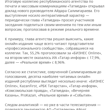
ВОДНЫЕ ВИДЫ СПОРТА
ОБРАЗОВАНИЕ
Итоговую коллегию республиканского агентства по
печати и массовым коммуникациям «Татмедиа» открывал
доклад нового руководителя Айдара Салимгараева. Его
ХОККЕЙ С МЯЧОМ
ПРОИСШЕСТВИЯ
выступление носило интерактивный характер —
периодически глава «Татмедиа» просил участников
заседания поделиться своим мнением по тем или иным
вопросам, проголосовав в режиме реального времени.
К примеру, глава агентства решил выяснить, какие
онлайн-издания чаще всего читают представители
«профессионального сообщества», собравшиеся на
коллегии. Так, 55,2% проголосовали за «БИЗНЕС Online»,
на втором месте оказалось ИА «Татар-информ» с 17,9%,
далее — «Реальное время» с 8,96%.
Согласно же статистике, озвученной Салимгараевым до
голосования, десятка наиболее читаемых онлайн-
изданий республики выглядит несколько иначе: «БИЗНЕС
Online», KazanFirst, «РБК Татарстан», «Татар-информ»,
«Комсомольская правда», «Татмедиа», «Вечерняя
Казань», ProKazan, «Реальное время» и «События».
Следом аналитикой — но уже в части телесмотрения —
поделился гендиректор АО «Таттелеком» Айрат