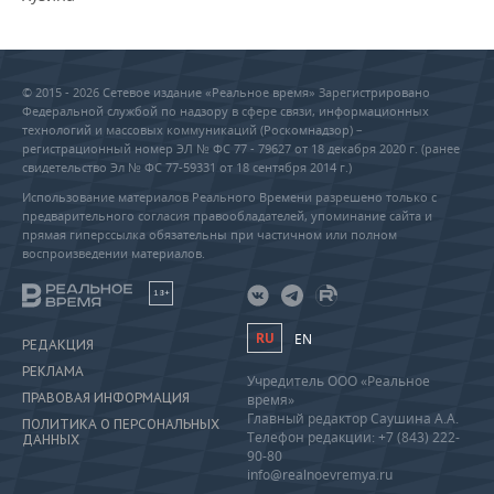
© 2015 - 2026 Сетевое издание «Реальное время» Зарегистрировано
Федеральной службой по надзору в сфере связи, информационных
технологий и массовых коммуникаций (Роскомнадзор) –
регистрационный номер ЭЛ № ФС 77 - 79627 от 18 декабря 2020 г. (ранее
свидетельство Эл № ФС 77-59331 от 18 сентября 2014 г.)
Использование материалов Реального Времени разрешено только с
предварительного согласия правообладателей, упоминание сайта и
прямая гиперссылка обязательны при частичном или полном
воспроизведении материалов.
18+
RU
EN
РЕДАКЦИЯ
РЕКЛАМА
Учредитель ООО «Реальное
ПРАВОВАЯ ИНФОРМАЦИЯ
время»
Главный редактор Саушина А.А.
ПОЛИТИКА О ПЕРСОНАЛЬНЫХ
Телефон редакции: +7 (843) 222-
ДАННЫХ
90-80
info@realnoevremya.ru