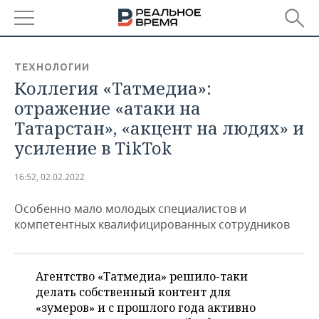
РЕГИОНЫ
ТЕХНОЛОГИИ
Коллегия «Татмедиа»:
БАШКОРТОСТАН
НОВОСТИ
отражение «атаки на
ТАТАРСТАН
АНАЛИТИКА
Татарстан», «акцент на людях» и
усиление в TikTok
УДМУРТИЯ
НОВОСТИ АНАЛИТИКИ
ЭКОНОМИКА
16:52, 02.02.2022
ДЕКЛАРАЦИИ О ДОХОДАХ
НОВОСТИ ЭКОНОМИКИ
ПРОМЫШЛЕННОСТЬ
Особенно мало молодых специалистов и
КОРОЛИ ГОСЗАКАЗА ПФО
ФИНАНСЫ
НОВОСТИ
НЕДВИЖИМОСТЬ
компетентных квалифицированных сотрудников
ПРОМЫШЛЕННОСТИ
ВУЗЫ ТАТАРСТАНА
БАНКИ
НОВОСТИ НЕДВИЖИМОСТИ
АВТО
АГРОПРОМ
Агентство «Татмедиа» решило-таки
КОМУ ПРИНАДЛЕЖАТ
БЮДЖЕТ
НОВОСТИ АВТО
БИЗНЕС
ТОРГОВЫЕ ЦЕНТРЫ
МАШИНОСТРОЕНИЕ
делать собственный контент для
ТАТАРСТАНА
«зумеров» и с прошлого года активно
ИНВЕСТИЦИИ
НОВОСТИ БИЗНЕСА
ТЕХНОЛОГИИ