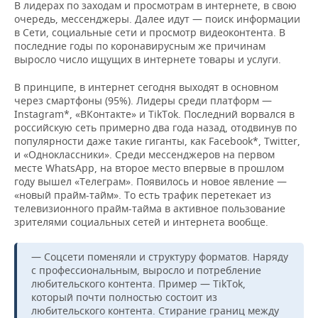
В лидерах по заходам и просмотрам в интернете, в свою
очередь, мессенджеры. Далее идут — поиск информации
в Сети, социальные сети и просмотр видеоконтента. В
последние годы по коронавирусным же причинам
выросло число ищущих в интернете товары и услуги.
В принципе, в интернет сегодня выходят в основном
через смартфоны (95%). Лидеры среди платформ —
Instagram*, «ВКонтакте» и TikTok. Последний ворвался в
российскую сеть примерно два года назад, отодвинув по
популярности даже такие гиганты, как Facebook*, Twitter,
и «Одноклассники». Среди мессенджеров на первом
месте WhatsApp, на второе место впервые в прошлом
году вышел «Телеграм». Появилось и новое явление —
«новый прайм-тайм». То есть трафик перетекает из
телевизионного прайм-тайма в активное пользование
зрителями социальных сетей и интернета вообще.
— Соцсети поменяли и структуру форматов. Наряду
с профессиональным, выросло и потребление
любительского контента. Пример — TikTok,
который почти полностью состоит из
любительского контента. Стирание границ между