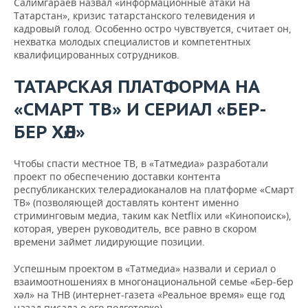
Салимгараев назвал «информационные атаки на
Татарстан», кризис татарстанского телевидения и
кадровый голод. Особенно остро чувствуется, считает он,
нехватка молодых специалистов и компетентных
квалифицированных сотрудников.
ТАТАРСКАЯ ПЛАТФОРМА НА
«СМАРТ ТВ» И СЕРИАЛ «БЕР-
БЕР ХӘЛ»
Чтобы спасти местное ТВ, в «Татмедиа» разработали
проект по обеспечению доставки контента
республиканских телерадиоканалов на платформе «Смарт
ТВ» (позволяющей доставлять контент именно
стриминговым медиа, таким как Netflix или «Кинопоиск»),
которая, уверен руководитель, все равно в скором
времени займет лидирующие позиции.
Успешным проектом в «Татмедиа» назвали и сериал о
взаимоотношениях в многонациональной семье «Бер-бер
хәл» на ТНВ (интернет-газета «Реальное время» еще год
назад писала о его подготовке).