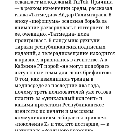
осваивает молодежный TikTok. Причина
НЕФТЕХИМИЯ
— в резком изменении среды, рассказал
РОЗНИЧНАЯ ТОРГОВЛЯ
НОВОСТИ ТЕХНОЛОГИЙ
МЕРОПРИЯТИЯ
глава «Татмедиа» Айдар Салимгараев. В
НЕФТЬ
эпоху «инфошума» основная борьба за
ТРАНСПОРТ
IT
НОВОСТИ МЕРОПРИЯТИЙ
СПОРТ
внимание развернулась в интернете. И
ОПК
ее, очевидно, «Татмедиа» пока
УСЛУГИ
МЕДИА
ВЫЕЗДНАЯ РЕДАКЦИЯ
НОВОСТИ СПОРТА
ОБЩЕСТВО
проигрывает. В пандемию рухнули
ЭНЕРГЕТИКА
тиражи республиканских подписных
ТЕЛЕКОММУНИКАЦИИ
БИЗНЕС-БРАНЧИ
ФУТБОЛ
НОВОСТИ ОБЩЕСТВА
ФОТОГАЛЕРЕЯ
изданий, а телерадиовещание находится
в кризисе, признались в агентстве. А в
ONLINE-КОНФЕРЕНЦИИ
ХОККЕЙ
ВЛАСТЬ
СЮЖЕТЫ
Кабмине РТ порой «не могут подобрать
актуальные темы для своих брифингов».
ОТКРЫТАЯ ЛЕКЦИЯ
БАСКЕТБОЛ
ИНФРАСТРУКТУРА
СПРАВОЧНИК
О том, как изменились тренды в
медиасреде за последние два года,
ВОЛЕЙБОЛ
ИСТОРИЯ
СПИСОК ПЕРСОН
почему треть пользователей уже готова
ПОЛНАЯ ВЕРСИЯ
платить за «уникальный контент» и
какими проектами Республиканское
КИБЕРСПОРТ
КУЛЬТУРА
СПИСОК КОМПАНИЙ
агентство по печати и массовым
коммуникациям собирается привлечь
ФИГУРНОЕ КАТАНИЕ
МЕДИЦИНА
«поколение Z» и тех, кто постарше, — в
материале «Реального времени».