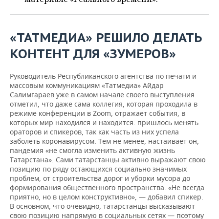
ВОДНЫЕ ВИДЫ СПОРТА
ОБРАЗОВАНИЕ
ХОККЕЙ С МЯЧОМ
ПРОИСШЕСТВИЯ
«ТАТМЕДИА» РЕШИЛО ДЕЛАТЬ
КОНТЕНТ ДЛЯ «ЗУМЕРОВ»
Руководитель Республиканского агентства по печати и
массовым коммуникациям «Татмедиа» Айдар
Салимгараев уже в самом начале своего выступления
отметил, что даже сама коллегия, которая проходила в
режиме конференции в Zoom, отражает события, в
которых мир находился и находится: пришлось менять
ораторов и спикеров, так как часть из них успела
заболеть коронавирусом. Тем не менее, настаивает он,
пандемия «не смогла изменить активную жизнь
Татарстана». Сами татарстанцы активно выражают свою
позицию по ряду остающихся социально значимых
проблем, от строительства дорог и уборки мусора до
формирования общественного пространства. «Не всегда
приятно, но в целом конструктивно», — добавил спикер.
В основном, что очевидно, татарстанцы высказывают
свою позицию напрямую в социальных сетях — поэтому