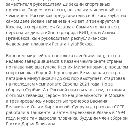
заместителя руководителя Дирекции спортивных
проектов. Скорее всего, сын, поскольку заявленный на
чемпионат России как представитель сербского клуба, на
самом деле Йован Тепавчевич живет и тренируется в
Казани, в спортшколе «Касатка». Самая что ни на есть
персона из династийного разряда ВИП, как и Аклим
Нугайбеков, сын руководителя республиканской
Федерации плавания Рената Нугайбекова.
Впрочем, мир сейчас настолько всеобъемлющ, что на
недавно завершившемся в Казани чемпионате страны
по плаванию выступала Ксения Милутинович, в прошлом
спортсменка сборной Черногории. Ее младшая сестра —
Катарина Милутинович до сих пор выступает, стартовав
на последнем чемпионате Европы 2024 года. Но за
сборную Сербии. А с Россией они связаны тем, что жили
с отцом Стеваном, сербом по национальности, в Москве,
а тренировались у известных тренеров Василия
Белякина и Ольги Кирсановой. Супруги до развала СССР
работали в Ташкенте, а затем переехали в Рязань в 1994
году, и уже там выросла пловчиха, будущий член сборной
России Дарья Белякина.