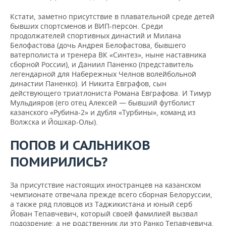
Кстати, заметно присутствие в плавательной среде детей
бывших спортсменов и ВИП-персон. Среди
продолжателей спортивных династий и Милана
Белофастова (дочь Андрея Белофастова, бывшего
ватерполиста и тренера ВК «Синтез», ныне наставника
сборной России), и Даниил Паненко (представитель
легендарной для Набережных Челнов волейбольной
династии Паненко). И Никита Евграфов, сын
действующего триатлониста Романа Евграфова. И Тимур
Мульдияров (его отец Алексей — бывший футболист
казанского «Рубина-2» и дубля «Турбины», команд из
Волжска и Йошкар-Олы).
ПОПОВ И САЛЬНИКОВ
ПОМИРИЛИСЬ?
За присутствие настоящих иностранцев на казанском
чемпионате отвечала прежде всего сборная Белоруссии,
а также ряд пловцов из Таджикистана и юный серб
Йован Тепавчевич, который своей фамилией вызвал
подозрение: а не родственник ли это Ранко Тепавчевича,