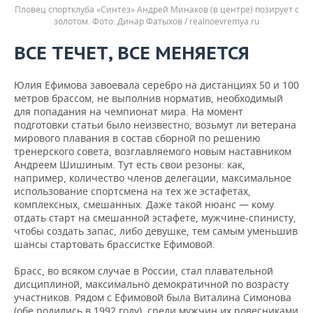
Пловец спортклуба «Синтез» Андрей Минаков (в центре) позирует с
золотом.
Динар Фатыхов / realnoevremya.ru
ВСЕ ТЕЧЕТ, ВСЕ МЕНЯЕТСЯ
Юлия Ефимова завоевала серебро на дистанциях 50 и 100
метров брассом, не выполнив норматив, необходимый
для попадания на чемпионат мира. На момент
подготовки статьи было неизвестно, возьмут ли ветерана
мирового плавания в состав сборной по решению
тренерского совета, возглавляемого новым наставником
Андреем Шишиным. Тут есть свои резоны: как,
например, количество членов делегации, максимальное
использование спортсмена на тех же эстафетах,
комплексных, смешанных. Даже такой нюанс — кому
отдать старт на смешанной эстафете, мужчине-спинисту,
чтобы создать запас, либо девушке, тем самым уменьшив
шансы стартовать брассистке Ефимовой.
Брасс, во всяком случае в России, стал плавательной
дисциплиной, максимально демократичной по возрасту
участников. Рядом с Ефимовой была Виталина Симонова
(обе родились в 1992 году), среди мужчин их ровесниками