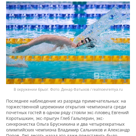
В окружении брызг.
Динар Фатыхов / realnoevremya.ru
Последнее наблюдение из разряда примечательных: на
торжественной церемонии открытия чемпионата среди
почетных гостей в одном ряду стояли экс-пловец Евгений
Коротышкин, экс-прыгун Глеб Гальперин, экс-
синхронистка Ольга Брусникина и два четырехкратных
олимпийских чемпиона Владимир Сальников и Александр
Попов. Лет десять назад это даже представить было