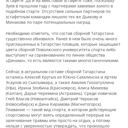
эстафете. Да и на микстовой эстафете тоже, поскольку
Зуев в прошлом году с партнерами завоевал золото в
подобном старте. Отсутствие сильных партнеров по
эстафетным командам лишило тех же Дьякову и
Минакова по паре потенциальных наград.
Необходимо отметить, что состав сборной Татарстана
существенно обновился. Ранее в нем было очень много
приглашенных в Татарстан пловцов, которые защищают
цвета сборной Поволжского университета спорта либо
выступают на соревнованиях по линии общества
«Динамо», то есть являются такими многостаночниками.
Сейчас в актуальном составе сборной Татарстана
остались Алексей Крутых из Южно-Сахалинска и Артем
Эсаулов из Сыктывкара, а также Амалия Гиззатуллина
(Уфа), Ирина Злобина (Красноярск), Алиса Михеева
(Калтан), Дарья Черемина (Астрахань). Среди новичков
Глеб Власов (Новоалтайск), Дмитрий Черкасов
(Новосибирск) и Дина Кирамова (Магнитогорск).
Плавание — такой вид спорта, в котором действующие
спортсмены могут взять определенный перерыв на
залечивание травмы или просто на отдых, а потому
нельзя с уверенностью утверждать, что произошло