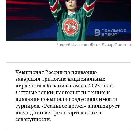
НЕФТЕХИМИЯ
РОЗНИЧНАЯ ТОРГОВЛЯ
НОВОСТИ ТЕХНОЛОГИЙ
МЕРОПРИЯТИЯ
НЕФТЬ
ТРАНСПОРТ
IT
НОВОСТИ МЕРОПРИЯТИЙ
СПОРТ
ОПК
УСЛУГИ
МЕДИА
ВЫЕЗДНАЯ РЕДАКЦИЯ
НОВОСТИ СПОРТА
ОБЩЕСТВО
ЭНЕРГЕТИКА
Андрей Минаков . Фото: Динар Фатыхов
ТЕЛЕКОММУНИКАЦИИ
БИЗНЕС-БРАНЧИ
ФУТБОЛ
НОВОСТИ ОБЩЕСТВА
ФОТОГАЛЕРЕЯ
ONLINE-КОНФЕРЕНЦИИ
ХОККЕЙ
ВЛАСТЬ
СЮЖЕТЫ
Чемпионат России по плаванию
завершил трилогию национальных
ОТКРЫТАЯ ЛЕКЦИЯ
БАСКЕТБОЛ
ИНФРАСТРУКТУРА
СПРАВОЧНИК
первенств в Казани в начале 2025 года.
Лыжные гонки, настольный теннис и
ВОЛЕЙБОЛ
ИСТОРИЯ
СПИСОК ПЕРСОН
ПОЛНАЯ ВЕРСИЯ
плавание повышали градус значимости
турниров. «Реальное время» анализирует
КИБЕРСПОРТ
КУЛЬТУРА
СПИСОК КОМПАНИЙ
последний из трех стартов и все в
совокупности.
ФИГУРНОЕ КАТАНИЕ
МЕДИЦИНА