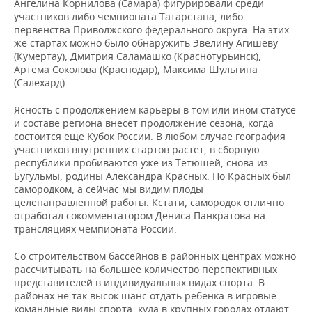
Ангелина Корнилова (Самара) фигурировали среди
участников либо чемпионата Татарстана, либо
первенства Приволжского федерального округа. На этих
же стартах можно было обнаружить Эвелину Агишеву
(Кумертау), Дмитрия Саламашко (Краснотурьинск),
Артема Соколова (Краснодар), Максима Шульгина
(Салехард).
Ясность с продолжением карьеры в том или ином статусе
и составе региона внесет продолжение сезона, когда
состоится еще Кубок России. В любом случае география
участников внутренних стартов растет, в сборную
республики пробиваются уже из Тетюшей, снова из
Бугульмы, родины Александра Красных. Но Красных был
самородком, а сейчас мы видим плоды
целенаправленной работы. Кстати, самородок отлично
отработал сокомментатором Дениса Панкратова на
трансляциях чемпионата России.
Со строительством бассейнов в районных центрах можно
рассчитывать на б
льшее количество перспективных
о
представителей в индивидуальных видах спорта. В
районах не так высок шанс отдать ребенка в игровые
командные виды спорта, куда в крупных городах отдают