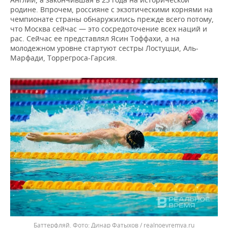
родине. Впрочем, россияне с экзотическими корнями на
чемпионате страны обнаружились прежде всего потому,
что Москва сейчас — это сосредоточение всех наций и
рас. Сейчас ее представлял Ясин Тоффахи, а на
молодежном уровне стартуют сестры Лостуцци, Аль-
Марфади, Торрегроса-Гарсия.
Баттерфляй.
Динар Фатыхов / realnoevremya.ru