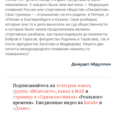
невозможно. У каждого была своя вотчина — Федерация
плавания России или спортивное общество «Локомотив».
Свои турниры — «Сальников» на его родине, в Питере, и
«Попов» в Екатеринбурге и Казани. Свои разборки,
которые они то и дело выносили на суд общественности
и которые были неким продолжением великих
спортивных разборок, как происходивших до (хоккеисты
Бобров и Тарасов, фигуристки Роднина и Тарасова), так и
после (фигуристки Загитова и Медведева). Неужто два
гиганта международного плавания наконец-то
помирились?
Джаудат Абдуллин
Подписывайтесь на
телеграм-канал
,
группу «ВКонтакте»
,
канал в MAX
и
страницу в «Одноклассниках»
«Реального
времени». Ежедневные видео на
Rutube
и
«Дзене»
.