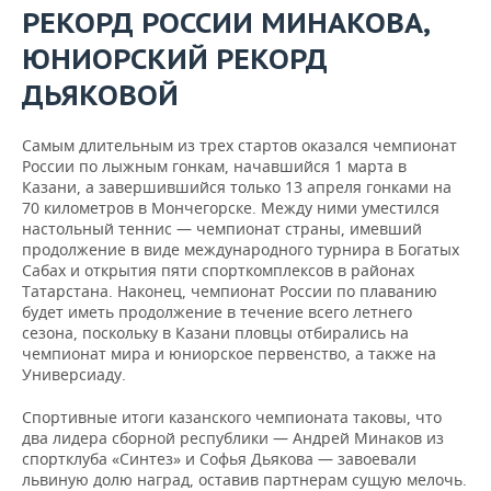
ВОДНЫЕ ВИДЫ СПОРТА
ОБРАЗОВАНИЕ
РЕКОРД РОССИИ МИНАКОВА,
ЮНИОРСКИЙ РЕКОРД
ХОККЕЙ С МЯЧОМ
ПРОИСШЕСТВИЯ
ДЬЯКОВОЙ
Самым длительным из трех стартов оказался чемпионат
России по лыжным гонкам, начавшийся 1 марта в
Казани, а завершившийся только 13 апреля гонками на
70 километров в Мончегорске. Между ними уместился
настольный теннис — чемпионат страны, имевший
продолжение в виде международного турнира в Богатых
Сабах и открытия пяти спорткомплексов в районах
Татарстана. Наконец, чемпионат России по плаванию
будет иметь продолжение в течение всего летнего
сезона, поскольку в Казани пловцы отбирались на
чемпионат мира и юниорское первенство, а также на
Универсиаду.
Спортивные итоги казанского чемпионата таковы, что
два лидера сборной республики — Андрей Минаков из
спортклуба «Синтез» и Софья Дьякова — завоевали
львиную долю наград, оставив партнерам сущую мелочь.