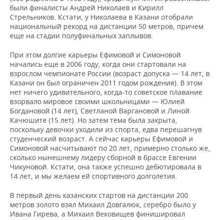
были финалисты Андрей Николаев и Кирилл
Стрельников. Кстати, у Николаева в Казани отобрали
национальный рекорд на дистанции 50 метров, причем
еще на стадии полуфинальных заплывов.
При этом долгие карьеры Ефимовой и Симоновой
начались еще в 2006 году, когда они стартовали на
взрослом чемпионате России (возраст допуска — 14 лет, в
Казани он был ограничен 2011 годом рождения). В этом
нет ничего удивительного, когда-то советское плавание
взорвало мировое своими школьницами — Юлией
Богдановой (14 лет), Светланой Варгановой и Линой
Качюшите (15 лет). Но затем тема была закрыта,
поскольку девочки уходили из спорта, едва перешагнув
студенческий возраст. А сейчас карьеры Ефимовой и
Симоновой насчитывают по 20 лет, примерно столько же,
сколько нынешнему лидеру сборной в брассе Евгении
Чикуновой. Кстати, она также успешно дебютировала в
14 лет, и мы желаем ей спортивного долголетия.
В первый день казанских стартов на дистанции 200
метров золото взял Михаил Довгалюк, серебро было у
Ивана Гирева, а Михаил Вековищев финишировал