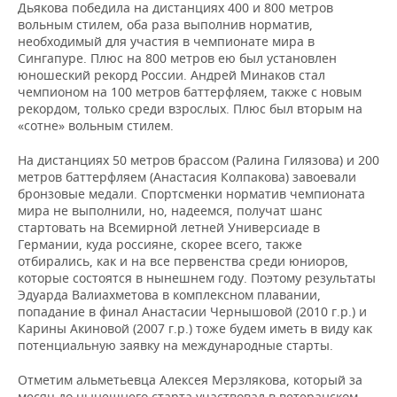
Дьякова победила на дистанциях 400 и 800 метров
вольным стилем, оба раза выполнив норматив,
необходимый для участия в чемпионате мира в
Сингапуре. Плюс на 800 метров ею был установлен
юношеский рекорд России. Андрей Минаков стал
чемпионом на 100 метров баттерфляем, также с новым
рекордом, только среди взрослых. Плюс был вторым на
«сотне» вольным стилем.
На дистанциях 50 метров брассом (Ралина Гилязова) и 200
метров баттерфляем (Анастасия Колпакова) завоевали
бронзовые медали. Спортсменки норматив чемпионата
мира не выполнили, но, надеемся, получат шанс
стартовать на Всемирной летней Универсиаде в
Германии, куда россияне, скорее всего, также
отбирались, как и на все первенства среди юниоров,
которые состоятся в нынешнем году. Поэтому результаты
Эдуарда Валиахметова в комплексном плавании,
попадание в финал Анастасии Чернышовой (2010 г.р.) и
Карины Акиновой (2007 г.р.) тоже будем иметь в виду как
потенциальную заявку на международные старты.
Отметим альметьевца Алексея Мерзлякова, который за
месяц до нынешнего старта участвовал в ветеранском