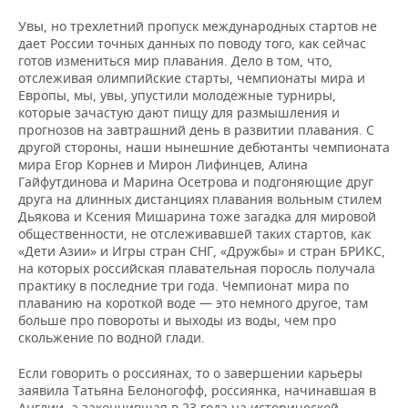
Увы, но трехлетний пропуск международных стартов не
дает России точных данных по поводу того, как сейчас
готов измениться мир плавания. Дело в том, что,
отслеживая олимпийские старты, чемпионаты мира и
Европы, мы, увы, упустили молодежные турниры,
которые зачастую дают пищу для размышления и
прогнозов на завтрашний день в развитии плавания. С
другой стороны, наши нынешние дебютанты чемпионата
мира Егор Корнев и Мирон Лифинцев, Алина
Гайфутдинова и Марина Осетрова и подгоняющие друг
друга на длинных дистанциях плавания вольным стилем
Дьякова и Ксения Мишарина тоже загадка для мировой
общественности, не отслеживавшей таких стартов, как
«Дети Азии» и Игры стран СНГ, «Дружбы» и стран БРИКС,
на которых российская плавательная поросль получала
практику в последние три года. Чемпионат мира по
плаванию на короткой воде — это немного другое, там
больше про повороты и выходы из воды, чем про
скольжение по водной глади.
Если говорить о россиянах, то о завершении карьеры
заявила Татьяна Белоногофф, россиянка, начинавшая в
Англии, а закончившая в 23 года на исторической