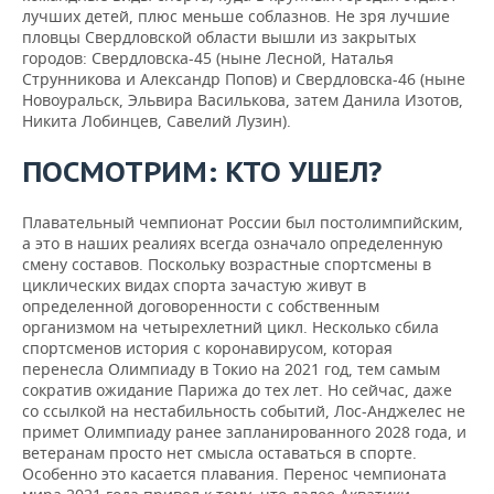
лучших детей, плюс меньше соблазнов. Не зря лучшие
пловцы Свердловской области вышли из закрытых
городов: Свердловска-45 (ныне Лесной, Наталья
Струнникова и Александр Попов) и Свердловска-46 (ныне
Новоуральск, Эльвира Василькова, затем Данила Изотов,
Никита Лобинцев, Савелий Лузин).
ПОСМОТРИМ: КТО УШЕЛ?
Плавательный чемпионат России был постолимпийским,
а это в наших реалиях всегда означало определенную
смену составов. Поскольку возрастные спортсмены в
циклических видах спорта зачастую живут в
определенной договоренности с собственным
организмом на четырехлетний цикл. Несколько сбила
спортсменов история с коронавирусом, которая
перенесла Олимпиаду в Токио на 2021 год, тем самым
сократив ожидание Парижа до тех лет. Но сейчас, даже
со ссылкой на нестабильность событий, Лос-Анджелес не
примет Олимпиаду ранее запланированного 2028 года, и
ветеранам просто нет смысла оставаться в спорте.
Особенно это касается плавания. Перенос чемпионата