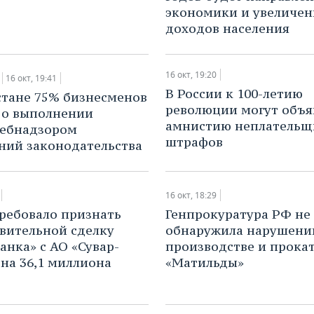
экономики и увеличен
доходов населения
16 окт, 19:20
16 окт, 19:41
В России к 100-летию
стане 75% бизнесменов
революции могут объя
 о выполнении
амнистию неплатель
ребнадзором
штрафов
ний законодательства
16 окт, 18:29
ребовало признать
Генпрокуратура РФ не
вительной сделку
обнаружила нарушени
анка» с АО «Сувар-
производстве и прока
 на 36,1 миллиона
«Матильды»