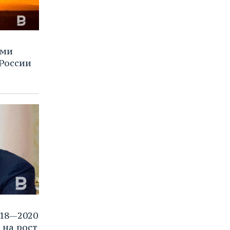
ими
 России
18—2020
 на рост