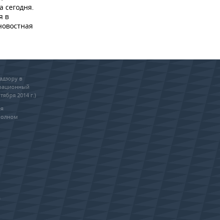
а сегодня.
я в
новостная
адзору в
трационный
тября 2014 г.)
ия
полном
0