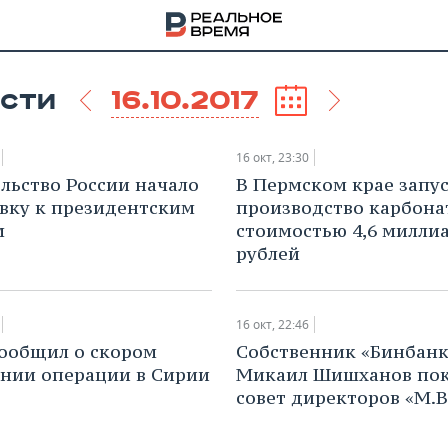
16.10.2017
СТИ
16 окт, 23:30
льство России начало
В Пермском крае запу
вку к президентским
производство карбона
м
стоимостью 4,6 милли
рублей
16 окт, 22:46
ообщил о скором
Собственник «Бинбанк
нии операции в Сирии
Микаил Шишханов по
НА
совет директоров «М.