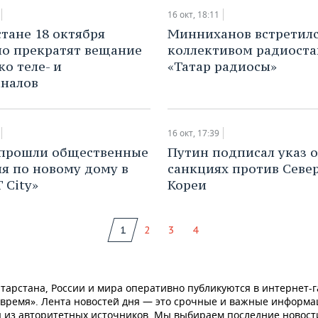
16 окт, 18:11
стане 18 октября
Минниханов встретилс
о прекратят вещание
коллективом радиост
ко теле- и
«Татар радиосы»
налов
16 окт, 17:39
 прошли общественные
Путин подписал указ о
я по новому дому в
санкциях против Севе
 City»
Кореи
1
2
3
4
тарстана, России и мира оперативно публикуются в интернет-г
 время». Лента новостей дня — это срочные и важные информ
 из авторитетных источников. Мы выбираем последние новост