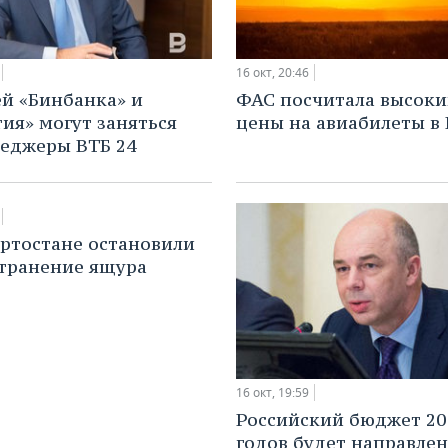
16 окт, 20:46
й «Бинбанка» и
ФАС посчитала высок
ия» могут заняться
цены на авиабилеты в
еджеры ВТБ 24
ртостане остановили
транение ящура
16 окт, 19:59
Российский бюджет 20
годов будет направлен