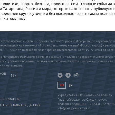
 политики, спорта, бизнеса, происшествий - главные события з
и Татарстана, России и мира, которые важно знать, публикуютс
времени» круглосуточно и без выходных – здесь самая полная 
я к этому часу.
6 Сетевое издание «Реальное время» Зарегистрировано Федеральной службой по н
 информационных технологий и массовых коммуникаций (Роскомнадзор) – регис
 77 - 79627 от 18 декабря 2020 г. (ранее свидетельство Эл № ФС 77-59331 от 18 сен
е материалов Реального Времени разрешено только с предварительного соглас
елей, упоминание сайта и прямая гиперссылка обязательны при частичном или 
нии материалов.
18+
RU
EN
Учредитель ООО «Реальное время»
ИНФОРМАЦИЯ
Главный редактор Саушина А.А.
Телефон редакции: +7 (843) 222-90-8
О ПЕРСОНАЛЬНЫХ ДАННЫХ
info@realnoevremya.ru