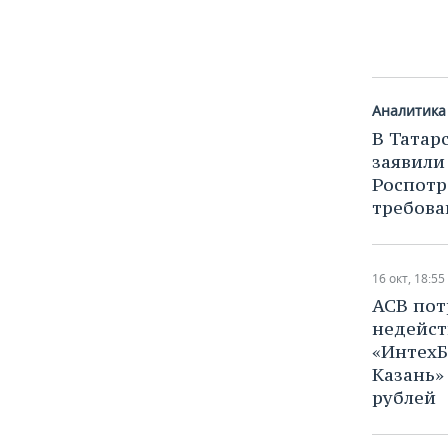
Аналитика
В Татар
заявили
Роспот
требова
16 окт, 18:55
АСВ пот
недейст
«ИнтехБ
Казань»
рублей