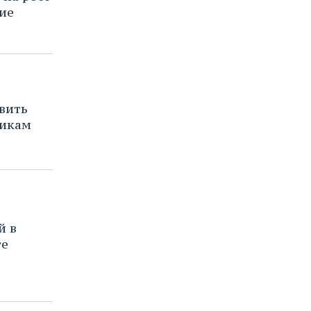
ие
вить
щикам
й в
те