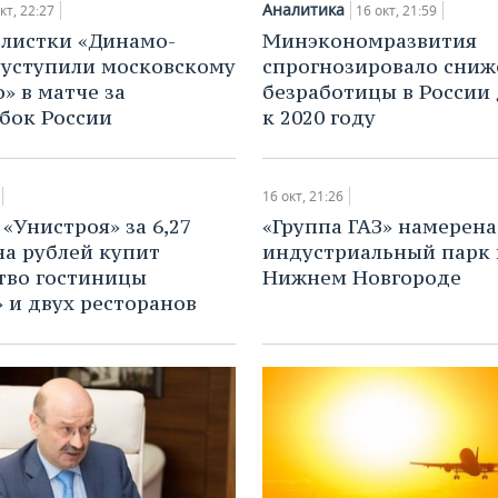
Аналитика
кт, 22:27
16 окт, 21:59
листки «Динамо-
Минэкономразвития
 уступили московскому
спрогнозировало сниж
» в матче за
безработицы в России 
бок России
к 2020 году
16 окт, 21:26
 «Унистроя» за 6,27
«Группа ГАЗ» намерена
а рублей купит
индустриальный парк 
тво гостиницы
Нижнем Новгороде
 и двух ресторанов