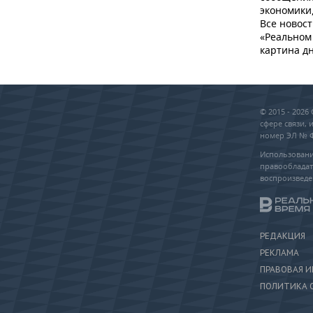
экономики,
Все новост
«Реальном 
картина дн
© 2015 - 202
сфере связи,
номер ЭЛ № ФС
Использовани
правообладат
воспроизведе
РЕДАКЦИЯ
РЕКЛАМА
ПРАВОВАЯ 
ПОЛИТИКА 