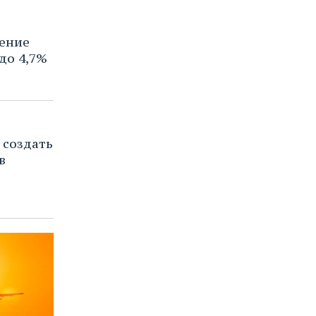
ение
до 4,7%
 создать
в