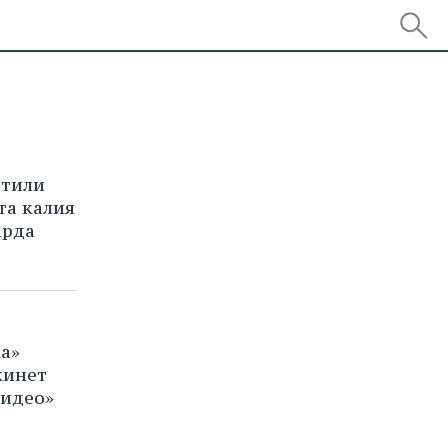
стили
та калия
арда
а»
кинет
Видео»