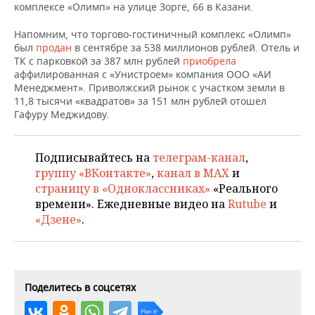
НЕФТЕХИМИЯ
комплексе «Олимп» на улице Зорге, 66 в Казани.
РОЗНИЧНАЯ ТОРГОВЛЯ
НОВОСТИ ТЕХНОЛОГИЙ
МЕРОПРИЯТИЯ
Напомним, что торгово-гостиничный комплекс «Олимп»
НЕФТЬ
был
продан
в сентябре за 538 миллионов рублей. Отель и
ТРАНСПОРТ
IT
НОВОСТИ МЕРОПРИЯТИЙ
СПОРТ
ТК с парковкой за 387 млн рублей
приобрела
ОПК
аффилированная с «Унистроем» компания ООО «АИ
Менеджмент». Приволжский рынок с участком земли в
УСЛУГИ
МЕДИА
ВЫЕЗДНАЯ РЕДАКЦИЯ
НОВОСТИ СПОРТА
ОБЩЕСТВО
11,8 тысячи «квадратов» за 151 млн рублей отошел
ЭНЕРГЕТИКА
Гафуру Меджидову.
ТЕЛЕКОММУНИКАЦИИ
БИЗНЕС-БРАНЧИ
ФУТБОЛ
НОВОСТИ ОБЩЕСТВА
ФОТОГАЛЕРЕЯ
ONLINE-КОНФЕРЕНЦИИ
ХОККЕЙ
ВЛАСТЬ
СЮЖЕТЫ
Подписывайтесь на
телеграм-канал
,
группу «ВКонтакте»
,
канал в MAX
и
ОТКРЫТАЯ ЛЕКЦИЯ
БАСКЕТБОЛ
ИНФРАСТРУКТУРА
страницу в «Одноклассниках»
«Реального
СПРАВОЧНИК
времени». Ежедневные видео на
Rutube
и
«Дзене»
.
ВОЛЕЙБОЛ
ИСТОРИЯ
СПИСОК ПЕРСОН
ПОЛНАЯ ВЕРСИЯ
КИБЕРСПОРТ
КУЛЬТУРА
СПИСОК КОМПАНИЙ
ФИГУРНОЕ КАТАНИЕ
МЕДИЦИНА
Поделитесь в соцсетях