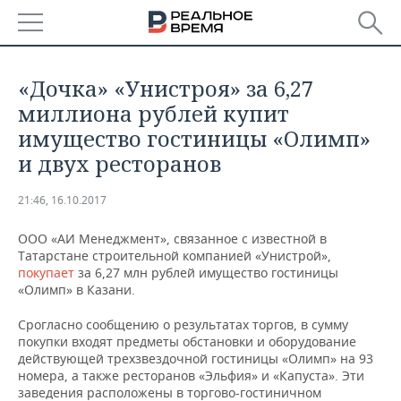
РЕГИОНЫ
«Дочка» «Унистроя» за 6,27
БАШКОРТОСТАН
НОВОСТИ
миллиона рублей купит
имущество гостиницы «Олимп»
ТАТАРСТАН
АНАЛИТИКА
и двух ресторанов
УДМУРТИЯ
НОВОСТИ АНАЛИТИКИ
ЭКОНОМИКА
21:46, 16.10.2017
ДЕКЛАРАЦИИ О ДОХОДАХ
НОВОСТИ ЭКОНОМИКИ
ПРОМЫШЛЕННОСТЬ
ООО «АИ Менеджмент», связанное с известной в
Татарстане строительной компанией «Унистрой»,
КОРОЛИ ГОСЗАКАЗА ПФО
ФИНАНСЫ
НОВОСТИ
НЕДВИЖИМОСТЬ
покупает
за 6,27 млн рублей имущество гостиницы
ПРОМЫШЛЕННОСТИ
«Олимп» в Казани.
ВУЗЫ ТАТАРСТАНА
БАНКИ
НОВОСТИ НЕДВИЖИМОСТИ
АВТО
АГРОПРОМ
Срогласно сообщению о результатах торгов, в сумму
покупки входят предметы обстановки и оборудование
КОМУ ПРИНАДЛЕЖАТ
БЮДЖЕТ
НОВОСТИ АВТО
БИЗНЕС
действующей трехзвездочной гостиницы «Олимп» на 93
ТОРГОВЫЕ ЦЕНТРЫ
МАШИНОСТРОЕНИЕ
номера, а также ресторанов «Эльфия» и «Капуста». Эти
ТАТАРСТАНА
заведения расположены в торгово-гостиничном
ИНВЕСТИЦИИ
НОВОСТИ БИЗНЕСА
ТЕХНОЛОГИИ