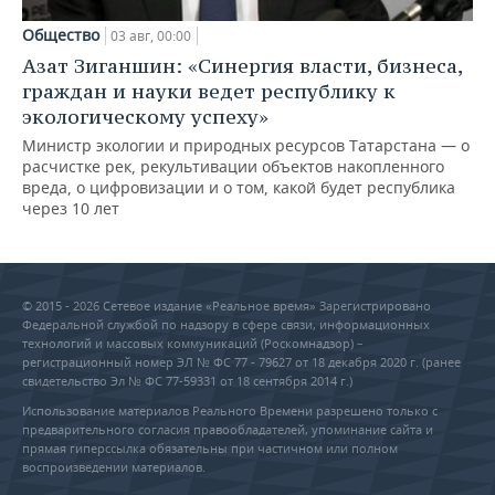
Общество
03 авг, 00:00
Азат Зиганшин: «Синергия власти, бизнеса,
граждан и науки ведет республику к
экологическому успеху»
Министр экологии и природных ресурсов Татарстана — о
расчистке рек, рекультивации объектов накопленного
вреда, о цифровизации и о том, какой будет республика
через 10 лет
© 2015 - 2026 Сетевое издание «Реальное время» Зарегистрировано
Федеральной службой по надзору в сфере связи, информационных
технологий и массовых коммуникаций (Роскомнадзор) –
регистрационный номер ЭЛ № ФС 77 - 79627 от 18 декабря 2020 г. (ранее
свидетельство Эл № ФС 77-59331 от 18 сентября 2014 г.)
Использование материалов Реального Времени разрешено только с
предварительного согласия правообладателей, упоминание сайта и
прямая гиперссылка обязательны при частичном или полном
воспроизведении материалов.