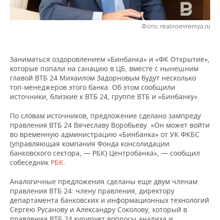
НЕФТЕХИМИЯ
РОЗНИЧНАЯ ТОРГОВЛЯ
НОВОСТИ ТЕХНОЛОГИЙ
МЕРОПРИЯТИЯ
НЕФТЬ
Фото: realnoevremya.ru
ТРАНСПОРТ
IT
НОВОСТИ МЕРОПРИЯТИЙ
СПОРТ
ОПК
Заниматься оздоровлением «Бинбанка» и «ФК Открытие»,
УСЛУГИ
МЕДИА
ВЫЕЗДНАЯ РЕДАКЦИЯ
НОВОСТИ СПОРТА
ОБЩЕСТВО
которые попали на санацию в ЦБ, вместе с нынешним
ЭНЕРГЕТИКА
главой ВТБ 24 Михаилом Задорновым будут несколько
ТЕЛЕКОММУНИКАЦИИ
БИЗНЕС-БРАНЧИ
ФУТБОЛ
НОВОСТИ ОБЩЕСТВА
ФОТОГАЛЕРЕЯ
топ-менеджеров этого банка. Об этом сообщили
источники, близкие к ВТБ 24, группе ВТБ и «Бинбанку».
ONLINE-КОНФЕРЕНЦИИ
ХОККЕЙ
ВЛАСТЬ
СЮЖЕТЫ
По словам источников, предложение сделано зампреду
правления ВТБ 24 Вячеславу Воробьеву. «Он может войти
ОТКРЫТАЯ ЛЕКЦИЯ
БАСКЕТБОЛ
ИНФРАСТРУКТУРА
СПРАВОЧНИК
во временную администрацию «Бинбанка» от УК ФКБС
(управляющая компания Фонда консолидации
банковского сектора, — РБК) Центробанка», — сообщил
ВОЛЕЙБОЛ
ИСТОРИЯ
СПИСОК ПЕРСОН
ПОЛНАЯ ВЕРСИЯ
собеседник
РБК
.
КИБЕРСПОРТ
КУЛЬТУРА
СПИСОК КОМПАНИЙ
Аналогичные предложения сделаны еще двум членам
правления ВТБ 24: члену правления, директору
ФИГУРНОЕ КАТАНИЕ
МЕДИЦИНА
департамента банковских и информационных технологий
Сергею Русанову и Александру Соколову, который в
правлении ВТБ 24 курирует вопросы анализа и