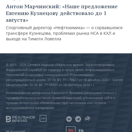
Антон Марчинский: «Наше предложение
Евгению Кузнецову действовало до 1
августа»
Спортивный директор «Нефтехимика» — о сорвавшемся
трансфере Кузнецова, проблемах рынка НСА в КХЛ и
выходе на Тимоти Ловелла
© 2015 - 2026 Сетевое издание «Реальное время» Зарегистрировано
Федеральной службой по надзору в сфере связи, информационных
технологий и массовых коммуникаций (Роскомнадзор) –
регистрационный номер ЭЛ № ФС 77 - 79627 от 18 декабря 2020 г. (ранее
свидетельство Эл № ФС 77-59331 от 18 сентября 2014 г.)
Использование материалов Реального Времени разрешено только с
предварительного согласия правообладателей, упоминание сайта и
прямая гиперссылка обязательны при частичном или полном
воспроизведении материалов.
18+
RU
EN