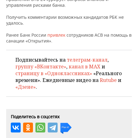
ВОДНЫЕ ВИДЫ СПОРТА
ОБРАЗОВАНИЕ
управления рисками банка.
ХОККЕЙ С МЯЧОМ
ПРОИСШЕСТВИЯ
Получить комментарии возможных кандидатов РБК не
удалось.
Ранее Банк России
привлек
сотрудников АСВ на помощь в
санации «Открытия».
Подписывайтесь на
телеграм-канал
,
группу «ВКонтакте»
,
канал в MAX
и
страницу в «Одноклассниках»
«Реального
времени». Ежедневные видео на
Rutube
и
«Дзене»
.
Поделитесь в соцсетях