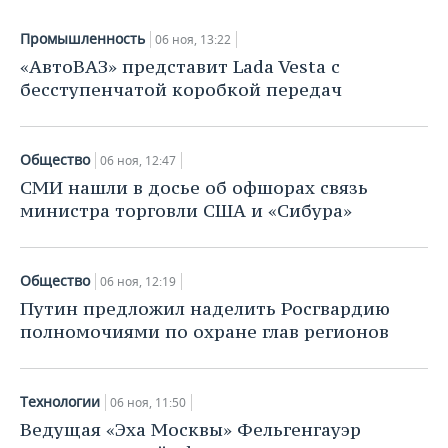
ВОДНЫЕ ВИДЫ СПОРТА
ОБРАЗОВАНИЕ
Промышленность
06 ноя, 13:22
ХОККЕЙ С МЯЧОМ
ПРОИСШЕСТВИЯ
«АвтоВАЗ» представит Lada Vesta с
бесступенчатой коробкой передач
Общество
06 ноя, 12:47
СМИ нашли в досье об офшорах связь
министра торговли США и «Сибура»
Общество
06 ноя, 12:19
Путин предложил наделить Росгвардию
полномочиями по охране глав регионов
Технологии
06 ноя, 11:50
Ведущая «Эха Москвы» Фельгенгауэр