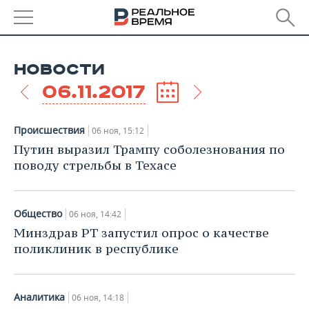
РЕГИОНЫ
НОВОСТИ
БАШКОРТОСТАН
НОВОСТИ
06.11.2017
ТАТАРСТАН
АНАЛИТИКА
Происшествия
06 ноя, 15:12
УДМУРТИЯ
НОВОСТИ АНАЛИТИКИ
ЭКОНОМИКА
Путин выразил Трампу соболезнования по
поводу стрельбы в Техасе
ДЕКЛАРАЦИИ О ДОХОДАХ
НОВОСТИ ЭКОНОМИКИ
ПРОМЫШЛЕННОСТЬ
КОРОЛИ ГОСЗАКАЗА ПФО
ФИНАНСЫ
НОВОСТИ
НЕДВИЖИМОСТЬ
Общество
06 ноя, 14:42
ПРОМЫШЛЕННОСТИ
Минздрав РТ запустил опрос о качестве
ВУЗЫ ТАТАРСТАНА
БАНКИ
НОВОСТИ НЕДВИЖИМОСТИ
АВТО
поликлиник в республике
АГРОПРОМ
КОМУ ПРИНАДЛЕЖАТ
БЮДЖЕТ
НОВОСТИ АВТО
БИЗНЕС
ТОРГОВЫЕ ЦЕНТРЫ
МАШИНОСТРОЕНИЕ
ТАТАРСТАНА
Аналитика
06 ноя, 14:18
ИНВЕСТИЦИИ
НОВОСТИ БИЗНЕСА
ТЕХНОЛОГИИ