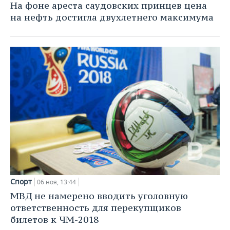
НЕФТЕХИМИЯ
На фоне ареста саудовских принцев цена
на нефть достигла двухлетнего максимума
РОЗНИЧНАЯ ТОРГОВЛЯ
НОВОСТИ ТЕХНОЛОГИЙ
МЕРОПРИЯТИЯ
НЕФТЬ
ТРАНСПОРТ
IT
НОВОСТИ МЕРОПРИЯТИЙ
СПОРТ
ОПК
УСЛУГИ
МЕДИА
ВЫЕЗДНАЯ РЕДАКЦИЯ
НОВОСТИ СПОРТА
ОБЩЕСТВО
ЭНЕРГЕТИКА
ТЕЛЕКОММУНИКАЦИИ
БИЗНЕС-БРАНЧИ
ФУТБОЛ
НОВОСТИ ОБЩЕСТВА
ФОТОГАЛЕРЕЯ
ONLINE-КОНФЕРЕНЦИИ
ХОККЕЙ
ВЛАСТЬ
СЮЖЕТЫ
ОТКРЫТАЯ ЛЕКЦИЯ
БАСКЕТБОЛ
ИНФРАСТРУКТУРА
СПРАВОЧНИК
ВОЛЕЙБОЛ
ИСТОРИЯ
СПИСОК ПЕРСОН
ПОЛНАЯ ВЕРСИЯ
Спорт
06 ноя, 13:44
КИБЕРСПОРТ
КУЛЬТУРА
СПИСОК КОМПАНИЙ
МВД не намерено вводить уголовную
ответственность для перекупщиков
ФИГУРНОЕ КАТАНИЕ
МЕДИЦИНА
билетов к ЧМ-2018