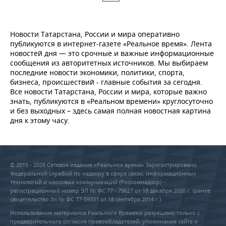
Новости Татарстана, России и мира оперативно
публикуются в интернет-газете «Реальное время». Лента
новостей дня — это срочные и важные информационные
сообщения из авторитетных источников. Мы выбираем
последние новости экономики, политики, спорта,
бизнеса, происшествий - главные события за сегодня.
Все новости Татарстана, России и мира, которые важно
знать, публикуются в «Реальном времени» круглосуточно
и без выходных – здесь самая полная новостная картина
дня к этому часу.
© 2015 - 2026 Сетевое издание «Реальное время» Зарегистрировано
Федеральной службой по надзору в сфере связи, информационных
технологий и массовых коммуникаций (Роскомнадзор) –
регистрационный номер ЭЛ № ФС 77 - 79627 от 18 декабря 2020 г. (ранее
свидетельство Эл № ФС 77-59331 от 18 сентября 2014 г.)
Использование материалов Реального Времени разрешено только с
предварительного согласия правообладателей, упоминание сайта и