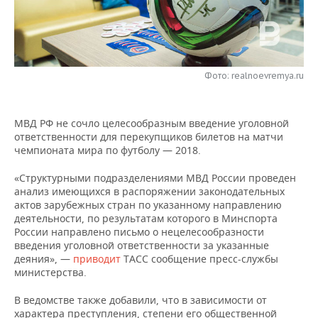
НЕФТЕХИМИЯ
РОЗНИЧНАЯ ТОРГОВЛЯ
НОВОСТИ ТЕХНОЛОГИЙ
МЕРОПРИЯТИЯ
НЕФТЬ
ТРАНСПОРТ
IT
НОВОСТИ МЕРОПРИЯТИЙ
СПОРТ
ОПК
Фото: realnoevremya.ru
УСЛУГИ
МЕДИА
ВЫЕЗДНАЯ РЕДАКЦИЯ
НОВОСТИ СПОРТА
ОБЩЕСТВО
ЭНЕРГЕТИКА
МВД РФ не сочло целесообразным введение уголовной
ТЕЛЕКОММУНИКАЦИИ
БИЗНЕС-БРАНЧИ
ФУТБОЛ
НОВОСТИ ОБЩЕСТВА
ФОТОГАЛЕРЕЯ
ответственности для перекупщиков билетов на матчи
чемпионата мира по футболу — 2018.
ONLINE-КОНФЕРЕНЦИИ
ХОККЕЙ
ВЛАСТЬ
СЮЖЕТЫ
«Структурными подразделениями МВД России проведен
ОТКРЫТАЯ ЛЕКЦИЯ
БАСКЕТБОЛ
ИНФРАСТРУКТУРА
СПРАВОЧНИК
анализ имеющихся в распоряжении законодательных
актов зарубежных стран по указанному направлению
деятельности, по результатам которого в Минспорта
ВОЛЕЙБОЛ
ИСТОРИЯ
СПИСОК ПЕРСОН
ПОЛНАЯ ВЕРСИЯ
России направлено письмо о нецелесообразности
введения уголовной ответственности за указанные
КИБЕРСПОРТ
КУЛЬТУРА
СПИСОК КОМПАНИЙ
деяния», —
приводит
ТАСС сообщение пресс-службы
министерства.
ФИГУРНОЕ КАТАНИЕ
МЕДИЦИНА
В ведомстве также добавили, что в зависимости от
характера преступления, степени его общественной