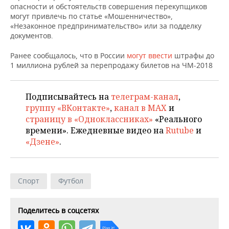
ВОДНЫЕ ВИДЫ СПОРТА
ОБРАЗОВАНИЕ
опасности и обстоятельств совершения перекупщиков
могут привлечь по статье «Мошенничество»,
ХОККЕЙ С МЯЧОМ
ПРОИСШЕСТВИЯ
«Незаконное предпринимательство» или за подделку
документов.
Ранее сообщалось, что в России
могут ввести
штрафы до
1 миллиона рублей за перепродажу билетов на ЧМ-2018
Подписывайтесь на
телеграм-канал
,
группу «ВКонтакте»
,
канал в MAX
и
страницу в «Одноклассниках»
«Реального
времени». Ежедневные видео на
Rutube
и
«Дзене»
.
Спорт
Футбол
Поделитесь в соцсетях