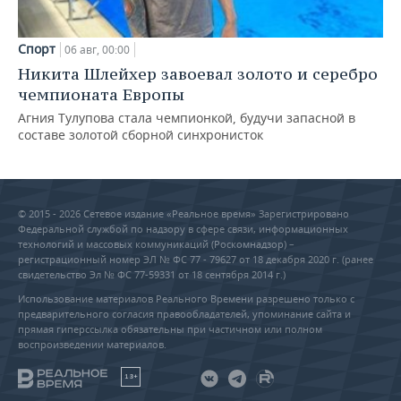
Спорт
06 авг, 00:00
Никита Шлейхер завоевал золото и серебро
чемпионата Европы
Агния Тулупова стала чемпионкой, будучи запасной в
составе золотой сборной синхронисток
© 2015 - 2026 Сетевое издание «Реальное время» Зарегистрировано
Федеральной службой по надзору в сфере связи, информационных
технологий и массовых коммуникаций (Роскомнадзор) –
регистрационный номер ЭЛ № ФС 77 - 79627 от 18 декабря 2020 г. (ранее
свидетельство Эл № ФС 77-59331 от 18 сентября 2014 г.)
Использование материалов Реального Времени разрешено только с
предварительного согласия правообладателей, упоминание сайта и
прямая гиперссылка обязательны при частичном или полном
воспроизведении материалов.
18+