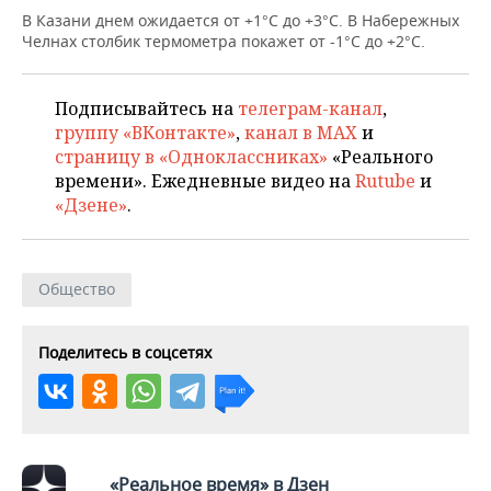
НЕФТЕХИМИЯ
В Казани днем ожидается от +1°С до +3°С. В Набережных
РОЗНИЧНАЯ ТОРГОВЛЯ
НОВОСТИ ТЕХНОЛОГИЙ
МЕРОПРИЯТИЯ
Челнах столбик термометра покажет от -1°С до +2°С.
НЕФТЬ
ТРАНСПОРТ
IT
НОВОСТИ МЕРОПРИЯТИЙ
СПОРТ
ОПК
Подписывайтесь на
телеграм-канал
,
группу «ВКонтакте»
,
канал в MAX
и
УСЛУГИ
МЕДИА
ВЫЕЗДНАЯ РЕДАКЦИЯ
НОВОСТИ СПОРТА
ОБЩЕСТВО
страницу в «Одноклассниках»
«Реального
ЭНЕРГЕТИКА
времени». Ежедневные видео на
Rutube
и
ТЕЛЕКОММУНИКАЦИИ
БИЗНЕС-БРАНЧИ
ФУТБОЛ
НОВОСТИ ОБЩЕСТВА
ФОТОГАЛЕРЕЯ
«Дзене»
.
ONLINE-КОНФЕРЕНЦИИ
ХОККЕЙ
ВЛАСТЬ
СЮЖЕТЫ
Общество
ОТКРЫТАЯ ЛЕКЦИЯ
БАСКЕТБОЛ
ИНФРАСТРУКТУРА
СПРАВОЧНИК
ВОЛЕЙБОЛ
ИСТОРИЯ
СПИСОК ПЕРСОН
ПОЛНАЯ ВЕРСИЯ
Поделитесь в соцсетях
КИБЕРСПОРТ
КУЛЬТУРА
СПИСОК КОМПАНИЙ
ФИГУРНОЕ КАТАНИЕ
МЕДИЦИНА
«Реальное время» в Дзен