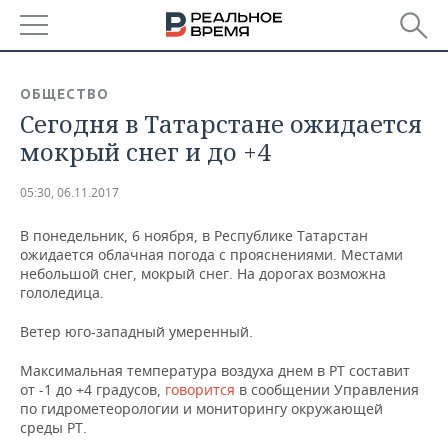
РЕГИОНЫ
ОБЩЕСТВО
Сегодня в Татарстане ожидается
БАШКОРТОСТАН
НОВОСТИ
мокрый снег и до +4
ТАТАРСТАН
АНАЛИТИКА
05:30, 06.11.2017
УДМУРТИЯ
НОВОСТИ АНАЛИТИКИ
ЭКОНОМИКА
В понедельник, 6 ноября, в Республике Татарстан
ожидается облачная погода с прояснениями. Местами
ДЕКЛАРАЦИИ О ДОХОДАХ
НОВОСТИ ЭКОНОМИКИ
ПРОМЫШЛЕННОСТЬ
небольшой снег, мокрый снег. На дорогах возможна
гололедица.
КОРОЛИ ГОСЗАКАЗА ПФО
ФИНАНСЫ
НОВОСТИ
НЕДВИЖИМОСТЬ
ПРОМЫШЛЕННОСТИ
Ветер юго-западный умеренный.
ВУЗЫ ТАТАРСТАНА
БАНКИ
НОВОСТИ НЕДВИЖИМОСТИ
АВТО
АГРОПРОМ
Максимальная температура воздуха днем в РТ составит
от -1 до +4 градусов,
говорится
в сообщении Управления
КОМУ ПРИНАДЛЕЖАТ
БЮДЖЕТ
НОВОСТИ АВТО
БИЗНЕС
ТОРГОВЫЕ ЦЕНТРЫ
МАШИНОСТРОЕНИЕ
по гидрометеорологии и мониторингу окружающей
ТАТАРСТАНА
среды РТ.
ИНВЕСТИЦИИ
НОВОСТИ БИЗНЕСА
ТЕХНОЛОГИИ