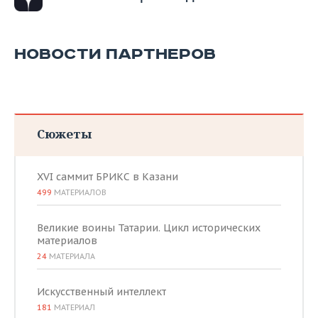
ВОДНЫЕ ВИДЫ СПОРТА
ОБРАЗОВАНИЕ
ХОККЕЙ С МЯЧОМ
ПРОИСШЕСТВИЯ
НОВОСТИ ПАРТНЕРОВ
Сюжеты
XVI саммит БРИКС в Казани
499
МАТЕРИАЛОВ
Великие воины Татарии. Цикл исторических
материалов
24
МАТЕРИАЛА
Искусственный интеллект
181
МАТЕРИАЛ