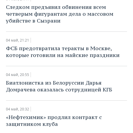
ВОДНЫЕ ВИДЫ СПОРТА
ОБРАЗОВАНИЕ
Следком предъявил обвинения всем
четверым фигурантам дела о массовом
ХОККЕЙ С МЯЧОМ
ПРОИСШЕСТВИЯ
убийстве в Сызрани
04 май, 21:21
ФСБ предотвратила теракты в Москве,
которые готовили на майские праздники
04 май, 20:55
Биатлонистка из Белоруссии Дарья
Домрачева оказалась сотрудницей КГБ
04 май, 20:32
«Нефтехимик» продлил контракт с
защитником клуба