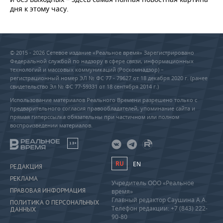
дня к этому часу.
© 2015 - 2026 Сетевое издание «Реальное время» Зарегистрировано
Федеральной службой по надзору в сфере связи, информационных
технологий и массовых коммуникаций (Роскомнадзор) –
регистрационный номер ЭЛ № ФС 77 - 79627 от 18 декабря 2020 г. (ранее
свидетельство Эл № ФС 77-59331 от 18 сентября 2014 г.)
Использование материалов Реального Времени разрешено только с
предварительного согласия правообладателей, упоминание сайта и
прямая гиперссылка обязательны при частичном или полном
воспроизведении материалов.
18+
RU
EN
РЕДАКЦИЯ
РЕКЛАМА
Учредитель ООО «Реальное
ПРАВОВАЯ ИНФОРМАЦИЯ
время»
Главный редактор Саушина А.А.
ПОЛИТИКА О ПЕРСОНАЛЬНЫХ
Телефон редакции: +7 (843) 222-
ДАННЫХ
90-80