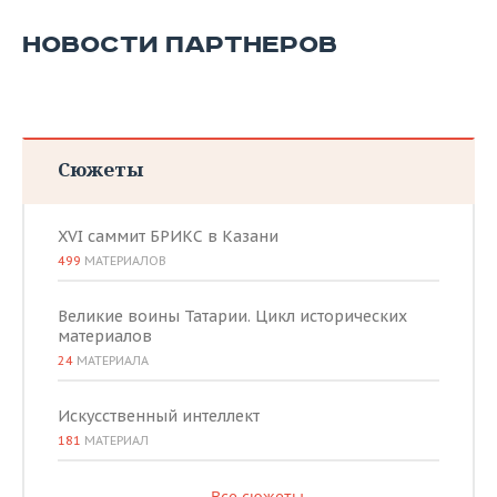
ВОДНЫЕ ВИДЫ СПОРТА
ОБРАЗОВАНИЕ
НОВОСТИ ПАРТНЕРОВ
ХОККЕЙ С МЯЧОМ
ПРОИСШЕСТВИЯ
Сюжеты
XVI саммит БРИКС в Казани
499
МАТЕРИАЛОВ
Великие воины Татарии. Цикл исторических
материалов
24
МАТЕРИАЛА
Искусственный интеллект
181
МАТЕРИАЛ
Все сюжеты