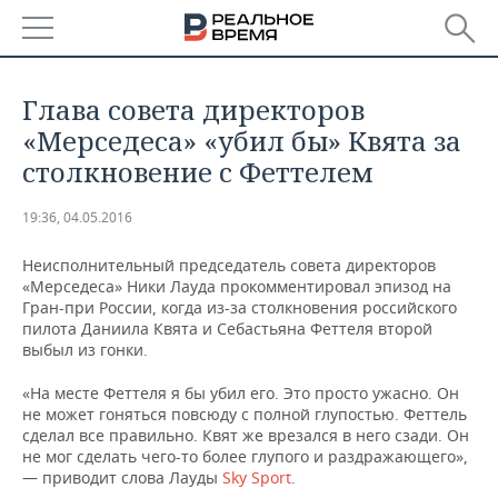
РЕГИОНЫ
Глава совета директоров
БАШКОРТОСТАН
НОВОСТИ
«Мерседеса» «убил бы» Квята за
столкновение с Феттелем
ТАТАРСТАН
АНАЛИТИКА
19:36, 04.05.2016
УДМУРТИЯ
НОВОСТИ АНАЛИТИКИ
ЭКОНОМИКА
Неисполнительный председатель совета директоров
ДЕКЛАРАЦИИ О ДОХОДАХ
НОВОСТИ ЭКОНОМИКИ
ПРОМЫШЛЕННОСТЬ
«Мерседеса» Ники Лауда прокомментировал эпизод на
Гран-при России, когда из-за столкновения российского
пилота Даниила Квята и Себастьяна Феттеля второй
КОРОЛИ ГОСЗАКАЗА ПФО
ФИНАНСЫ
НОВОСТИ
НЕДВИЖИМОСТЬ
выбыл из гонки.
ПРОМЫШЛЕННОСТИ
ВУЗЫ ТАТАРСТАНА
БАНКИ
НОВОСТИ НЕДВИЖИМОСТИ
АВТО
«На месте Феттеля я бы убил его. Это просто ужасно. Он
АГРОПРОМ
не может гоняться повсюду с полной глупостью. Феттель
сделал все правильно. Квят же врезался в него сзади. Он
КОМУ ПРИНАДЛЕЖАТ
БЮДЖЕТ
НОВОСТИ АВТО
БИЗНЕС
ТОРГОВЫЕ ЦЕНТРЫ
МАШИНОСТРОЕНИЕ
не мог сделать чего-то более глупого и раздражающего»,
ТАТАРСТАНА
— приводит слова Лауды
Sky Sport
.
ИНВЕСТИЦИИ
НОВОСТИ БИЗНЕСА
ТЕХНОЛОГИИ