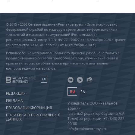
© 2015 - 2026 Сетевое издание «Реальное время» Зарегистрировано
Федеральной службой по надзору в сфере связи, информационных
технологий и массовых коммуникаций (Роскомнадзор) –
регистрационный номер ЭЛ № ФС 77 - 79627 от 18 декабря 2020 г. (ранее
свидетельство Эл № ФС 77-59331 от 18 сентября 2014 г.)
Использование материалов Реального Времени разрешено только с
предварительного согласия правообладателей, упоминание сайта и
прямая гиперссылка обязательны при частичном или полном
воспроизведении материалов.
18+
RU
EN
РЕДАКЦИЯ
РЕКЛАМА
Учредитель ООО «Реальное
ПРАВОВАЯ ИНФОРМАЦИЯ
время»
Главный редактор Саушина А.А.
ПОЛИТИКА О ПЕРСОНАЛЬНЫХ
Телефон редакции: +7 (843) 222-
ДАННЫХ
90-80
info@realnoevremya.ru