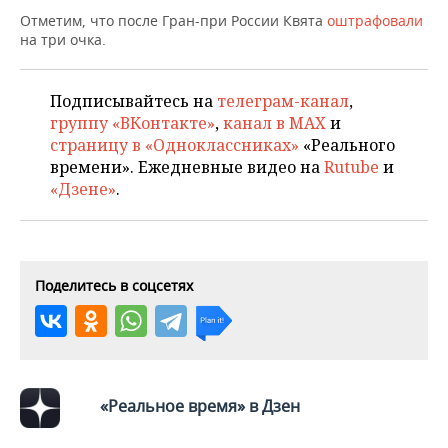
НЕФТЕХИМИЯ
Отметим, что после Гран-при России Квята
оштрафовали
РОЗНИЧНАЯ ТОРГОВЛЯ
НОВОСТИ ТЕХНОЛОГИЙ
МЕРОПРИЯТИЯ
на три очка.
НЕФТЬ
ТРАНСПОРТ
IT
НОВОСТИ МЕРОПРИЯТИЙ
СПОРТ
ОПК
Подписывайтесь на
телеграм-канал
,
группу «ВКонтакте»
,
канал в MAX
и
УСЛУГИ
МЕДИА
ВЫЕЗДНАЯ РЕДАКЦИЯ
НОВОСТИ СПОРТА
ОБЩЕСТВО
ЭНЕРГЕТИКА
страницу в «Одноклассниках»
«Реального
времени». Ежедневные видео на
Rutube
и
ТЕЛЕКОММУНИКАЦИИ
БИЗНЕС-БРАНЧИ
ФУТБОЛ
НОВОСТИ ОБЩЕСТВА
ФОТОГАЛЕРЕЯ
«Дзене»
.
ONLINE-КОНФЕРЕНЦИИ
ХОККЕЙ
ВЛАСТЬ
СЮЖЕТЫ
ОТКРЫТАЯ ЛЕКЦИЯ
БАСКЕТБОЛ
ИНФРАСТРУКТУРА
СПРАВОЧНИК
Поделитесь в соцсетях
ВОЛЕЙБОЛ
ИСТОРИЯ
СПИСОК ПЕРСОН
ПОЛНАЯ ВЕРСИЯ
КИБЕРСПОРТ
КУЛЬТУРА
СПИСОК КОМПАНИЙ
ФИГУРНОЕ КАТАНИЕ
МЕДИЦИНА
«Реальное время» в Дзен