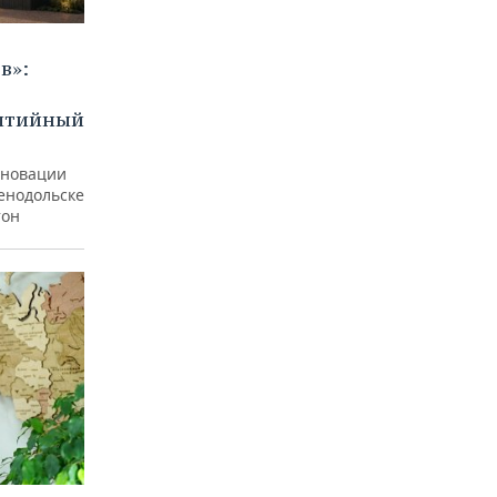
в»:
бытийный
еновации
ленодольске
тон