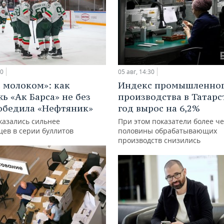
00
05 авг, 14:30
с молоком»: как
Индекс промышленно
ь «Ак Барса» не без
производства в Татарс
обедила «Нефтяник»
год вырос на 6,2%
казались сильнее
При этом показатели более ч
цев в серии буллитов
половины обрабатывающих
производств снизились