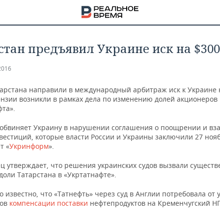
стан предъявил Украине иск на $30
2016
тарстана направили в международный арбитраж иск к Украине 
ензии возникли в рамках дела по изменению долей акционеров
фта».
 обвиняет Украину в нарушении соглашения о поощрении и вз
вестиций, которые власти России и Украины заключили 27 ноя
т «
Укринформ
».
ец утверждает, что решения украинских судов вызвали существ
доли Татарстана в «Укртатнафте».
НА
о известно, что «Татнефть» через суд в Англии потребовала от 
нов
компенсации поставки
нефтепродуктов на Кременчугский НП