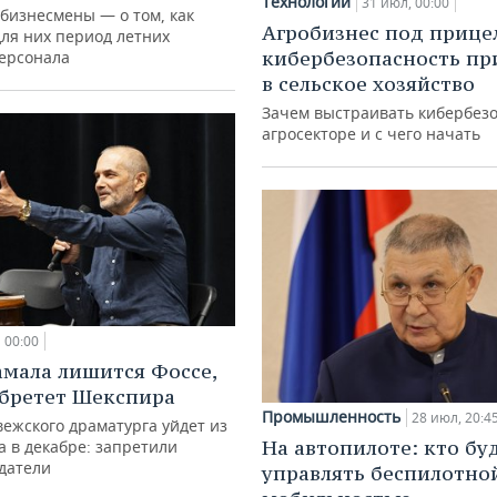
Технологии
31 июл, 00:00
 бизнесмены — о том, как
Агробизнес под прице
для них период летних
кибербезопасность пр
персонала
в сельское хозяйство
Зачем выстраивать кибербезо
агросекторе и с чего начать
00:00
амала лишится Фоссе,
бретет Шекспира
Промышленность
28 июл, 20:4
ежского драматурга уйдет из
На автопилоте: кто бу
а в декабре: запретили
датели
управлять беспилотно