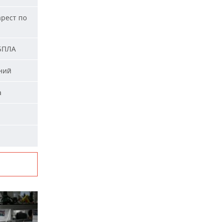
арест по
 БПЛА
ний
а