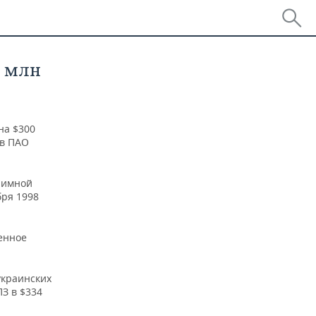
0 млн
на $300
 в ПАО
аимной
бря 1998
енное
украинских
З в $334