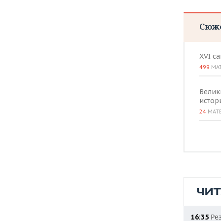
ВОДНЫЕ ВИДЫ СПОРТА
ОБРАЗОВАНИЕ
ХОККЕЙ С МЯЧОМ
ПРОИСШЕСТВИЯ
Сюж
XVI с
499
МА
Велик
истор
24
МАТ
ЧИ
Рез
16:35