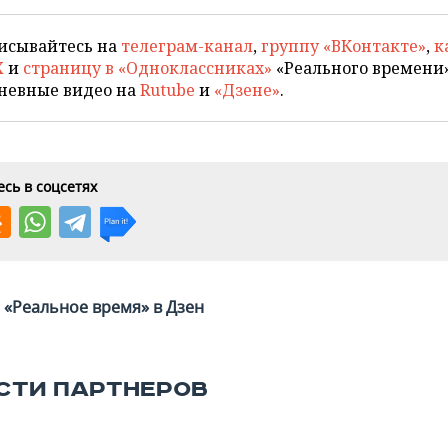
исывайтесь на
телеграм-канал
,
группу «ВКонтакте»
,
к
X
и
страницу в «Одноклассниках»
«Реального времени»
невные видео на
Rutube
и
«Дзене»
.
сь в соцсетях
«Реальное время» в Дзен
СТИ ПАРТНЕРОВ