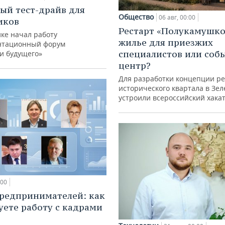
ый тест-драйв для
Общество
06 авг, 00:00
иков
Рестарт «Полукамушко
ке начал работу
жилье для приезжих
нтационный форум
специалистов или со
и будущего»
центр?
Для разработки концепции р
исторического квартала в Зе
устроили всероссийский хака
:00
редпринимателей: как
уете работу с кадрами