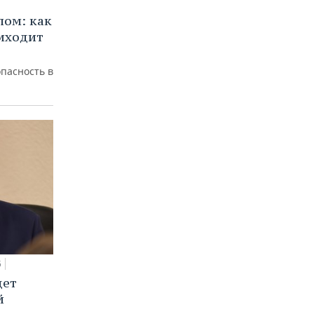
лом: как
иходит
пасность в
5
дет
й