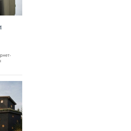
И
рнет-
ы