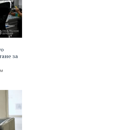
го
тане за
ем