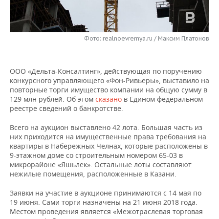
НЕФТЕХИМИЯ
РОЗНИЧНАЯ ТОРГОВЛЯ
НОВОСТИ ТЕХНОЛОГИЙ
МЕРОПРИЯТИЯ
НЕФТЬ
Фото: realnoevremya.ru / Максим Платонов
ТРАНСПОРТ
IT
НОВОСТИ МЕРОПРИЯТИЙ
СПОРТ
ОПК
УСЛУГИ
МЕДИА
ВЫЕЗДНАЯ РЕДАКЦИЯ
НОВОСТИ СПОРТА
ОБЩЕСТВО
ЭНЕРГЕТИКА
ООО «Дельта-Консалтинг», действующая по поручению
конкурсного управляющего «Фон-Ривьеры», выставило на
ТЕЛЕКОММУНИКАЦИИ
БИЗНЕС-БРАНЧИ
ФУТБОЛ
НОВОСТИ ОБЩЕСТВА
ФОТОГАЛЕРЕЯ
повторные торги имущество компании на общую сумму в
129 млн рублей. Об этом
сказано
в Едином федеральном
ONLINE-КОНФЕРЕНЦИИ
ХОККЕЙ
ВЛАСТЬ
СЮЖЕТЫ
реестре сведений о банкротстве.
Всего на аукцион выставлено 42 лота. Большая часть из
ОТКРЫТАЯ ЛЕКЦИЯ
БАСКЕТБОЛ
ИНФРАСТРУКТУРА
СПРАВОЧНИК
них приходится на имущественные права требования на
квартиры в Набережных Челнах, которые расположены в
ВОЛЕЙБОЛ
ИСТОРИЯ
СПИСОК ПЕРСОН
ПОЛНАЯ ВЕРСИЯ
9-этажном доме со строительным номером 65-03 в
микрорайоне «Яшьлек». Остальные лоты составляют
нежилые помещения, расположенные в Казани.
КИБЕРСПОРТ
КУЛЬТУРА
СПИСОК КОМПАНИЙ
Заявки на участие в аукционе принимаются с 14 мая по
ФИГУРНОЕ КАТАНИЕ
МЕДИЦИНА
19 июня. Сами торги назначены на 21 июня 2018 года.
Местом проведения является «Межотраслевая торговая