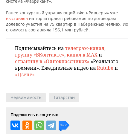
ВОДНЫЕ ВИДЫ СПОРТА
ОБРАЗОВАНИЕ
система «Фабрикант».
Ранее конкурсный управляющий «Фон-Ривьеры» уже
ХОККЕЙ С МЯЧОМ
ПРОИСШЕСТВИЯ
выставлял
на торги права требования по договорам
долевого участия на 75 квартир в Набережных Челнах. Их
стоимость составляла 156,1 млн рублей.
Подписывайтесь на
телеграм-канал
,
группу «ВКонтакте»
,
канал в MAX
и
страницу в «Одноклассниках»
«Реального
времени». Ежедневные видео на
Rutube
и
«Дзене»
.
Недвижимость
Татарстан
Поделитесь в соцсетях