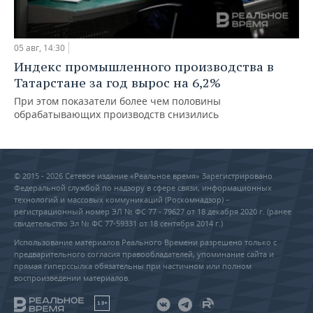
05 авг, 14:30
Индекс промышленного производства в
Татарстане за год вырос на 6,2%
При этом показатели более чем половины
обрабатывающих производств снизились
© 2015 - 2026 Сетевое издание «Реальное время» Зарегистрировано
Федеральной службой по надзору в сфере связи, информационных
технологий и массовых коммуникаций (Роскомнадзор) –
регистрационный номер ЭЛ № ФС 77 - 79627 от 18 декабря 2020 г. (ранее
свидетельство Эл № ФС 77-59331 от 18 сентября 2014 г.)
Использование материалов Реального Времени разрешено только с
предварительного согласия правообладателей, упоминание сайта и
прямая гиперссылка обязательны при частичном или полном
воспроизведении материалов.
18+