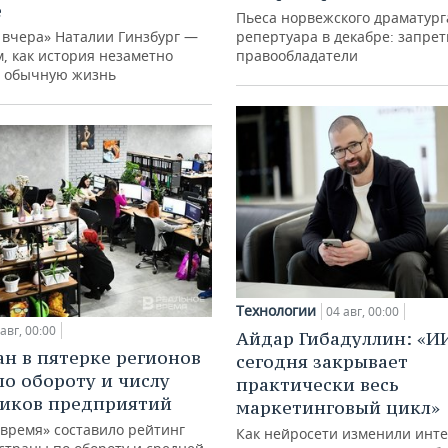
е
Пьеса норвежского драматург
 вчера» Наталии Гинзбург —
репертуара в декабре: запре
м, как история незаметно
правообладатели
 обычную жизнь
Технологии
04 авг, 00:00
авг, 00:00
Айдар Гибадуллин: «И
ан в пятерке регионов
сегодня закрывает
по обороту и числу
практически весь
иков предприятий
маркетинговый цикл»
 время» составило рейтинг
Как нейросети изменили инте