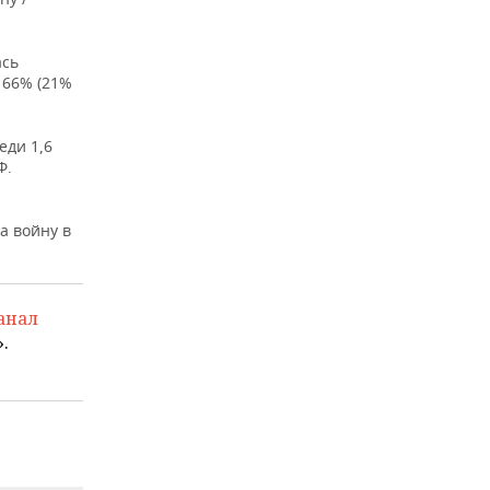
ась
 66% (21%
еди 1,6
Ф.
а войну в
анал
.