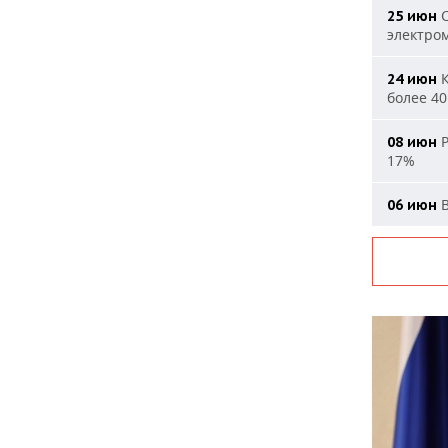
С
25 июн
электро
К
24 июн
более 40
Р
08 июн
17%
В
06 июн