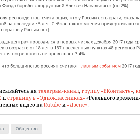
 Фонда борьбы с коррупцией Алексея Навального» (по 2%).
оля респондентов, считающих, что у России есть враги, оказал
ой за последние 5 лет. Сейчас такого мнения придерживаются
то врагов у России нет).
ада-центра» проводился в первых числах декабря 2017 года ср
ек в возрасте от 18 лет в 137 населенных пунктах 48 регионов Р
еская погрешность не превышает 3,4%.
 что большинство россиян считают
главным событием
2017 год
исывайтесь на
телеграм-канал
,
группу «ВКонтакте»
,
к
X
и
страницу в «Одноклассниках»
«Реального времени»
невные видео на
Rutube
и
«Дзене»
.
ка
Общество