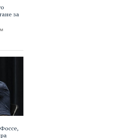
го
тане за
ем
Фоссе,
ира