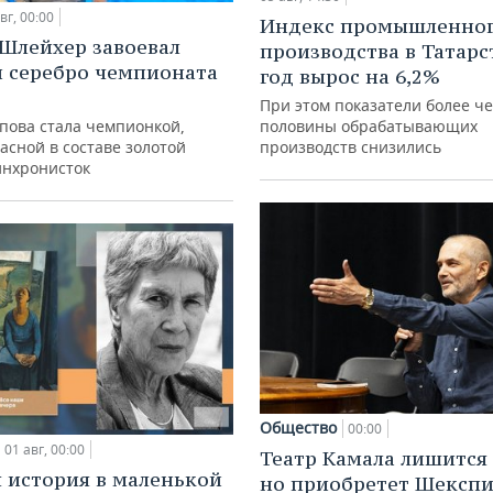
вг, 00:00
Индекс промышленно
Шлейхер завоевал
производства в Татарс
и серебро чемпионата
год вырос на 6,2%
При этом показатели более ч
упова стала чемпионкой,
половины обрабатывающих
асной в составе золотой
производств снизились
инхронисток
Общество
00:00
01 авг, 00:00
Театр Камала лишится 
 история в маленькой
но приобретет Шексп