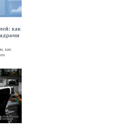
ей: как
кадрами
м, как
них