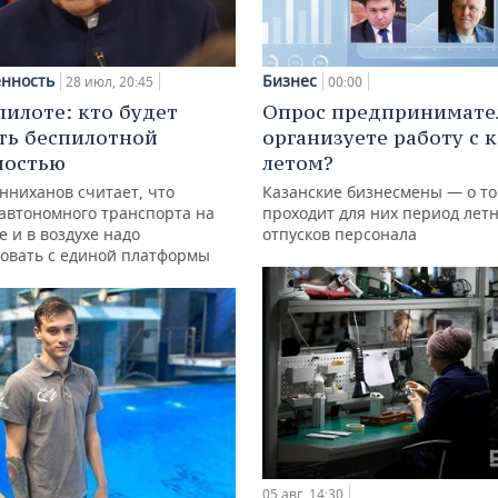
нность
Бизнес
28 июл, 20:45
00:00
пилоте: кто будет
Опрос предпринимател
ть беспилотной
организуете работу с 
ностью
летом?
нниханов считает, что
Казанские бизнесмены — о то
автономного транспорта на
проходит для них период лет
е и в воздухе надо
отпусков персонала
овать с единой платформы
05 авг, 14:30