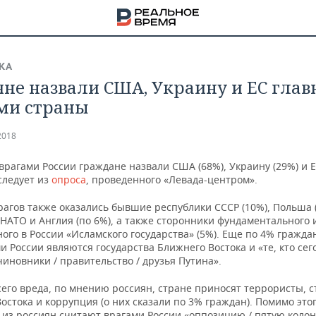
КА
яне назвали США, Украину и ЕС гла
ми страны
2018
врагами России граждане назвали США (68%), Украину (29%) и 
 следует из
опроса
, проведенного «Левада-центром».
рагов также оказались бывшие республики СССР (10%), Польша 
НАТО и Англия (по 6%), а также сторонники фундаментального 
го в России «Исламского государства» (5%). Еще по 4% гражда
и России являются государства Ближнего Востока и «те, кто сег
 чиновники / правительство / друзья Путина».
НА
его вреда, по мнению россиян, стране приносят террористы, 
остока и коррупция (о них сказали по 3% граждан). Помимо этог
 из россиян считают врагами России «оппозицию / пятую колон