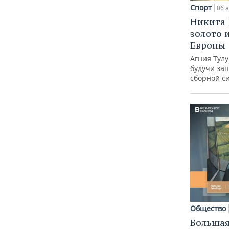
Спорт
06 а
Никита 
золото 
Европы
Агния Тул
будучи зап
сборной с
Общество
Большая