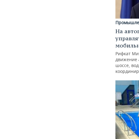
Промышле
На авто
управля
мобиль
Рифкат Ми
движение 
шоссе, вод
координир