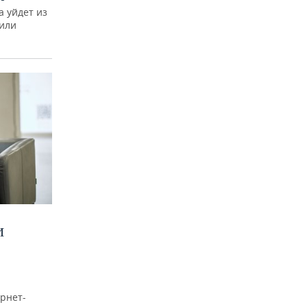
а уйдет из
тили
И
рнет-