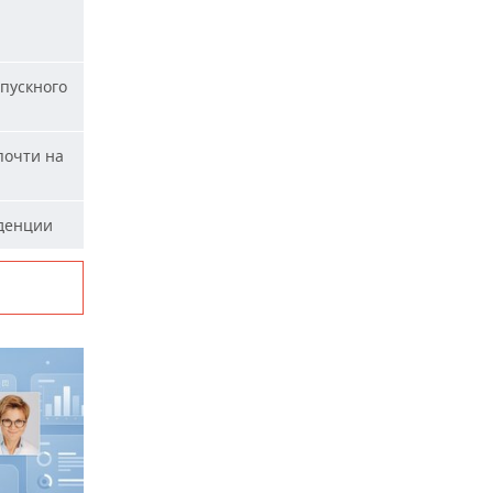
пускного
почти на
уденции