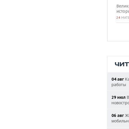
Велик
истор
24
МАТ
ЧИ
Ка
04 авг
работы
В
29 июл
новостр
Жи
06 авг
мобильн