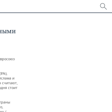
вными
Евросоюз
(8%),
ислама и
н считают,
одня стоит
страны
о,
ну /