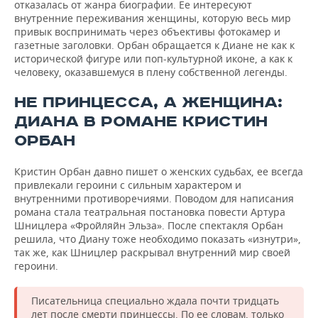
отказалась от жанра биографии. Ее интересуют
внутренние переживания женщины, которую весь мир
привык воспринимать через объективы фотокамер и
газетные заголовки. Орбан обращается к Диане не как к
исторической фигуре или поп-культурной иконе, а как к
человеку, оказавшемуся в плену собственной легенды.
НЕ ПРИНЦЕССА, А ЖЕНЩИНА:
ДИАНА В РОМАНЕ КРИСТИН
ОРБАН
Кристин Орбан давно пишет о женских судьбах, ее всегда
привлекали героини с сильным характером и
внутренними противоречиями. Поводом для написания
романа стала театральная постановка повести Артура
Шницлера «Фройляйн Эльза». После спектакля Орбан
решила, что Диану тоже необходимо показать «изнутри»,
так же, как Шницлер раскрывал внутренний мир своей
героини.
Писательница специально ждала почти тридцать
лет после смерти принцессы. По ее словам, только