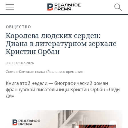
РЕГИОНЫ
ОБЩЕСТВО
Королева людских сердец:
БАШКОРТОСТАН
НОВОСТИ
Диана в литературном зеркале
ТАТАРСТАН
АНАЛИТИКА
Кристин Орбан
УДМУРТИЯ
НОВОСТИ АНАЛИТИКИ
ЭКОНОМИКА
00:00, 05.07.2026
Сюжет:
Книжная полка «Реального времени»
ДЕКЛАРАЦИИ О ДОХОДАХ
НОВОСТИ ЭКОНОМИКИ
ПРОМЫШЛЕННОСТЬ
Книга этой недели — биографический роман
КОРОЛИ ГОСЗАКАЗА ПФО
ФИНАНСЫ
НОВОСТИ
НЕДВИЖИМОСТЬ
французской писательницы Кристин Орбан «Леди
ПРОМЫШЛЕННОСТИ
Ди»
ВУЗЫ ТАТАРСТАНА
БАНКИ
НОВОСТИ НЕДВИЖИМОСТИ
АВТО
АГРОПРОМ
КОМУ ПРИНАДЛЕЖАТ
БЮДЖЕТ
НОВОСТИ АВТО
БИЗНЕС
ТОРГОВЫЕ ЦЕНТРЫ
МАШИНОСТРОЕНИЕ
ТАТАРСТАНА
ИНВЕСТИЦИИ
НОВОСТИ БИЗНЕСА
ТЕХНОЛОГИИ