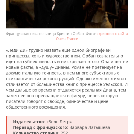
Французская писательница Кристин Орбан.
скриншот с сайта
Ouest France
«Леди Ди» трудно назвать еще одной биографией
принцессы, хоть и художественной. Орбан сознательно
идет на субъективность и не скрывает этого. Она ищет не
новые факты, а «душу» Дианы. Роман не претендует на
документальную точность, в нем много субъективных
психологических реконструкций. Однако именно этим он
отличается от большинства книг о принцессе Уэльской. И
чем дальше во времени отдаляется реальная Диана, тем
заметнее она превращается в фигуру, через которую
писатели говорят о свободе, одиночестве и цене
общественного восхищения.
«Бель Летр»
Издательство:
Варвара Латышева
Перевод с французского:
252
Количество страниц: