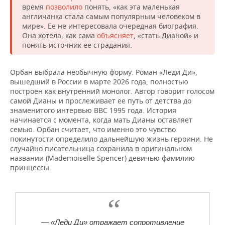
время
позволило
понять, «как эта маленькая
англичанка стала самым популярным человеком в
мире». Ее не интересовала очередная биография.
Она хотела, как сама
объясняет
, «стать Дианой» и
понять источник ее страдания.
Орбан выбрала необычную форму. Роман «Леди Ди»,
вышедший в России в марте 2026 года, полностью
построен как внутренний монолог. Автор говорит голосом
самой Дианы и прослеживает ее путь от детства до
знаменитого интервью BBC 1995 года. История
начинается с момента, когда мать Дианы оставляет
семью. Орбан считает, что именно это чувство
покинутости определило дальнейшую жизнь героини. Не
случайно писательница сохранила в оригинальном
названии (Mademoiselle Spencer) девичью фамилию
принцессы.
— «Леди Ди» отражает сопротивление