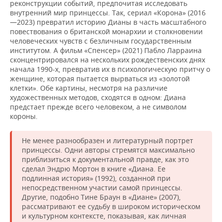
реконструкции событий, предпочитая исследовать
внутренний мир принцессы. Так, сериал «Корона» (2016
—2023) превратил историю Дианы в часть масштабного
повествования о британской монархии и столкновении
человеческих чувств с безличным государственным
институтом. А фильм «Спенсер» (2021) Пабло Ларраина
сконцентрировался на нескольких рождественских днях
начала 1990-х, превратив их в психологическую притчу о
женщине, которая пытается вырваться из «золотой
клетки». Обе картины, несмотря на различие
художественных методов, сходятся в одном: Диана
предстает прежде всего человеком, а не символом
короны.
Не менее разнообразен и литературный портрет
принцессы. Одни авторы стремятся максимально
приблизиться к документальной правде, как это
сделал Эндрю Мортон в книге «Диана. Ее
подлинная история» (1992), созданной при
непосредственном участии самой принцессы.
Другие, подобно Тине Браун в «Диане» (2007),
рассматривают ее судьбу в широком историческом
и культурном контексте, показывая, как личная