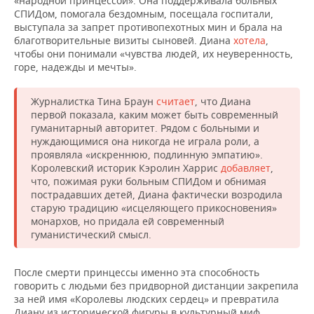
«народной принцессой». Она поддерживала больных
СПИДом, помогала бездомным, посещала госпитали,
выступала за запрет противопехотных мин и брала на
благотворительные визиты сыновей. Диана
хотела
,
чтобы они понимали «чувства людей, их неуверенность,
горе, надежды и мечты».
Журналистка Тина Браун
считает
, что Диана
первой показала, каким может быть современный
гуманитарный авторитет. Рядом с больными и
нуждающимися она никогда не играла роли, а
проявляла «искреннюю, подлинную эмпатию».
Королевский историк Кэролин Харрис
добавляет
,
что, пожимая руки больным СПИДом и обнимая
пострадавших детей, Диана фактически возродила
старую традицию «исцеляющего прикосновения»
монархов, но придала ей современный
гуманистический смысл.
После смерти принцессы именно эта способность
говорить с людьми без придворной дистанции закрепила
за ней имя «Королевы людских сердец» и превратила
Диану из исторической фигуры в культурный миф.