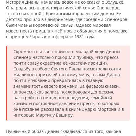
История Дианы началась вовсе не со сказки о Золушке.
Она родилась в аристократической семье Спенсеров,
тесно связанной с британским королевским домом. Ее
детство прошло в Сандрингеме, где соседями Спенсеров
были члены королевской семьи. Однако мировая
известность пришла к ней после объявления о помолвке
с принцем Чарльзом в феврале 1981 года.
Скромность и застенчивость молодой леди Дианы
Спенсер настолько покорили публику, что пресса
почти сразу окрестила ее «застенчивой Ди».
Свадьбу в соборе Святого Павла посмотрели сотни
миллионов зрителей по всему миру, а сама Диана
почти мгновенно превратилась в главную
знаменитость своего времени. За фасадом сказки,
впрочем, скрывались послеродовая депрессия,
расстройства пищевого поведения, семейный
кризис и постоянное давление прессы, о которых
она позднее рассказала в книге Эндрю Мортона и в
интервью Мартину Баширу.
Публичный образ Дианы складывался из того, как она