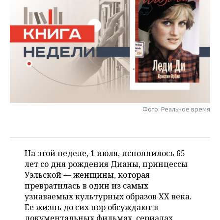
НЕФТЕХИМИЯ
РОЗНИЧНАЯ ТОРГОВЛЯ
НОВОСТИ ТЕХНОЛОГИЙ
МЕРОПРИЯТИЯ
НЕФТЬ
ТРАНСПОРТ
IT
НОВОСТИ МЕРОПРИЯТИЙ
СПОРТ
ОПК
УСЛУГИ
МЕДИА
ВЫЕЗДНАЯ РЕДАКЦИЯ
НОВОСТИ СПОРТА
ОБЩЕСТВО
ЭНЕРГЕТИКА
ТЕЛЕКОММУНИКАЦИИ
БИЗНЕС-БРАНЧИ
ФУТБОЛ
НОВОСТИ ОБЩЕСТВА
ФОТОГАЛЕРЕЯ
ONLINE-КОНФЕРЕНЦИИ
ХОККЕЙ
ВЛАСТЬ
СЮЖЕТЫ
Фото: Реальное время
ОТКРЫТАЯ ЛЕКЦИЯ
БАСКЕТБОЛ
ИНФРАСТРУКТУРА
СПРАВОЧНИК
На этой неделе, 1 июля, исполнилось 65
ВОЛЕЙБОЛ
ИСТОРИЯ
СПИСОК ПЕРСОН
ПОЛНАЯ ВЕРСИЯ
лет со дня рождения Дианы, принцессы
Уэльской — женщины, которая
КИБЕРСПОРТ
КУЛЬТУРА
СПИСОК КОМПАНИЙ
превратилась в один из самых
узнаваемых культурных образов XX века.
ФИГУРНОЕ КАТАНИЕ
МЕДИЦИНА
Ее жизнь до сих пор обсуждают в
документальных фильмах, сериалах,