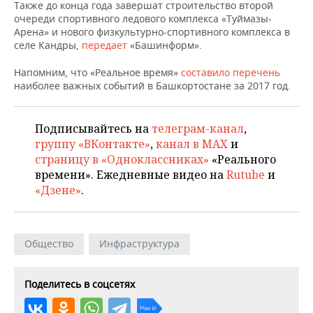
НЕФТЕХИМИЯ
Также до конца года завершат строительство второй
очереди спортивного ледового комплекса «Туймазы-
РОЗНИЧНАЯ ТОРГОВЛЯ
НОВОСТИ ТЕХНОЛОГИЙ
МЕРОПРИЯТИЯ
Арена» и нового физкультурно-спортивного комплекса в
НЕФТЬ
селе Кандры,
передает
«Башинформ».
ТРАНСПОРТ
IT
НОВОСТИ МЕРОПРИЯТИЙ
СПОРТ
ОПК
Напомним, что «Реальное время»
составило перечень
наиболее важных событий в Башкортостане за 2017 год.
УСЛУГИ
МЕДИА
ВЫЕЗДНАЯ РЕДАКЦИЯ
НОВОСТИ СПОРТА
ОБЩЕСТВО
ЭНЕРГЕТИКА
ТЕЛЕКОММУНИКАЦИИ
БИЗНЕС-БРАНЧИ
ФУТБОЛ
НОВОСТИ ОБЩЕСТВА
ФОТОГАЛЕРЕЯ
Подписывайтесь на
телеграм-канал
,
группу «ВКонтакте»
,
канал в MAX
и
ONLINE-КОНФЕРЕНЦИИ
ХОККЕЙ
ВЛАСТЬ
СЮЖЕТЫ
страницу в «Одноклассниках»
«Реального
времени». Ежедневные видео на
Rutube
и
ОТКРЫТАЯ ЛЕКЦИЯ
БАСКЕТБОЛ
ИНФРАСТРУКТУРА
СПРАВОЧНИК
«Дзене»
.
ВОЛЕЙБОЛ
ИСТОРИЯ
СПИСОК ПЕРСОН
ПОЛНАЯ ВЕРСИЯ
Общество
Инфраструктура
КИБЕРСПОРТ
КУЛЬТУРА
СПИСОК КОМПАНИЙ
ФИГУРНОЕ КАТАНИЕ
МЕДИЦИНА
Поделитесь в соцсетях