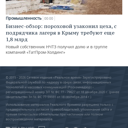
Промышленность
00:00
Бизнес-обзор: пороховой узаконил цеха, с
подрядчика лагеря в Крыму требуют еще
1,8 млрд
Новый собственник НЧТЗ получил долю и в группе
компаний «ТатПром-Холдинг»
© 2015 - 2026 Сетевое издание «Реальное время» Зарегистрировано
Федеральной службой по надзору в сфере связи, информационных
технологий и массовых коммуникаций (Роскомнадзор) –
регистрационный номер ЭЛ № ФС 77 - 79627 от 18 декабря 2020 г. (ранее
свидетельство Эл № ФС 77-59331 от 18 сентября 2014 г.)
Использование материалов Реального Времени разрешено только с
предварительного согласия правообладателей, упоминание сайта и
прямая гиперссылка обязательны при частичном или полном
воспроизведении материалов.