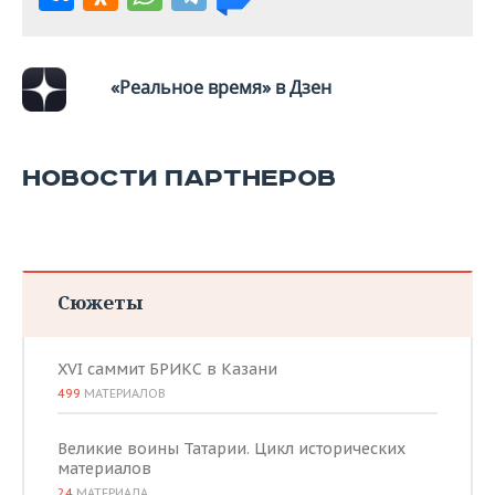
ВОДНЫЕ ВИДЫ СПОРТА
ОБРАЗОВАНИЕ
ХОККЕЙ С МЯЧОМ
ПРОИСШЕСТВИЯ
«Реальное время» в Дзен
НОВОСТИ ПАРТНЕРОВ
Сюжеты
XVI саммит БРИКС в Казани
499
МАТЕРИАЛОВ
Великие воины Татарии. Цикл исторических
материалов
24
МАТЕРИАЛА