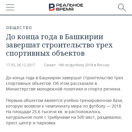
РЕГИОНЫ
ОБЩЕСТВО
До конца года в Башкирии
БАШКОРТОСТАН
НОВОСТИ
завершат строительство трех
ТАТАРСТАН
АНАЛИТИКА
спортивных объектов
УДМУРТИЯ
НОВОСТИ АНАЛИТИКИ
ЭКОНОМИКА
17:55, 26.12.2017
Сюжет:
ЧМ по футболу 2018 в России
ДЕКЛАРАЦИИ О ДОХОДАХ
НОВОСТИ ЭКОНОМИКИ
ПРОМЫШЛЕННОСТЬ
До конца года в Башкирии завершат строительство трех
спортивных объектов. Об этом рассказали в
КОРОЛИ ГОСЗАКАЗА ПФО
ФИНАНСЫ
НОВОСТИ
НЕДВИЖИМОСТЬ
Министерстве молодежной политики и спорта региона.
ПРОМЫШЛЕННОСТИ
Первым объектом является учебно-тренировочная база,
ВУЗЫ ТАТАРСТАНА
БАНКИ
НОВОСТИ НЕДВИЖИМОСТИ
АВТО
которую возвели к чемпионату мира по футболу — 2018.
АГРОПРОМ
На площади 25,6 тысячи кв. м расположилось
КОМУ ПРИНАДЛЕЖАТ
БЮДЖЕТ
НОВОСТИ АВТО
БИЗНЕС
натуральное поле с трибунами на 500 мест, раздевалки,
ТОРГОВЫЕ ЦЕНТРЫ
МАШИНОСТРОЕНИЕ
пресс-центр и парковка.
ТАТАРСТАНА
ИНВЕСТИЦИИ
НОВОСТИ БИЗНЕСА
ТЕХНОЛОГИИ