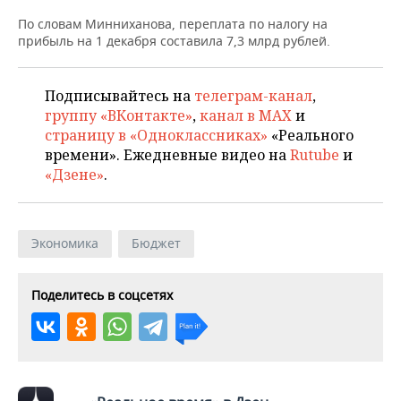
НЕФТЕХИМИЯ
По словам Минниханова, переплата по налогу на
РОЗНИЧНАЯ ТОРГОВЛЯ
НОВОСТИ ТЕХНОЛОГИЙ
МЕРОПРИЯТИЯ
прибыль на 1 декабря составила 7,3 млрд рублей.
НЕФТЬ
ТРАНСПОРТ
IT
НОВОСТИ МЕРОПРИЯТИЙ
СПОРТ
ОПК
Подписывайтесь на
телеграм-канал
,
группу «ВКонтакте»
,
канал в MAX
и
УСЛУГИ
МЕДИА
ВЫЕЗДНАЯ РЕДАКЦИЯ
НОВОСТИ СПОРТА
ОБЩЕСТВО
ЭНЕРГЕТИКА
страницу в «Одноклассниках»
«Реального
времени». Ежедневные видео на
Rutube
и
ТЕЛЕКОММУНИКАЦИИ
БИЗНЕС-БРАНЧИ
ФУТБОЛ
НОВОСТИ ОБЩЕСТВА
ФОТОГАЛЕРЕЯ
«Дзене»
.
ONLINE-КОНФЕРЕНЦИИ
ХОККЕЙ
ВЛАСТЬ
СЮЖЕТЫ
ОТКРЫТАЯ ЛЕКЦИЯ
БАСКЕТБОЛ
ИНФРАСТРУКТУРА
СПРАВОЧНИК
Экономика
Бюджет
ВОЛЕЙБОЛ
ИСТОРИЯ
СПИСОК ПЕРСОН
ПОЛНАЯ ВЕРСИЯ
Поделитесь в соцсетях
КИБЕРСПОРТ
КУЛЬТУРА
СПИСОК КОМПАНИЙ
ФИГУРНОЕ КАТАНИЕ
МЕДИЦИНА