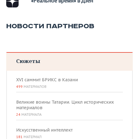
«Реальное время» в Дзен
ВОДНЫЕ ВИДЫ СПОРТА
ОБРАЗОВАНИЕ
ХОККЕЙ С МЯЧОМ
ПРОИСШЕСТВИЯ
НОВОСТИ ПАРТНЕРОВ
Сюжеты
XVI саммит БРИКС в Казани
499
МАТЕРИАЛОВ
Великие воины Татарии. Цикл исторических
материалов
24
МАТЕРИАЛА
Искусственный интеллект
181
МАТЕРИАЛ