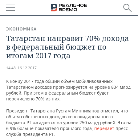
РЕГИОНЫ
ЭКОНОМИКА
Татарстан направит 70% дохода
БАШКОРТОСТАН
НОВОСТИ
в федеральный бюджет по
ТАТАРСТАН
АНАЛИТИКА
итогам 2017 года
УДМУРТИЯ
НОВОСТИ АНАЛИТИКИ
ЭКОНОМИКА
14:48, 16.12.2017
ДЕКЛАРАЦИИ О ДОХОДАХ
НОВОСТИ ЭКОНОМИКИ
ПРОМЫШЛЕННОСТЬ
К концу 2017 года общий объем мобилизованных
Татарстаном доходов прогнозируется на уровне 834 млрд
КОРОЛИ ГОСЗАКАЗА ПФО
ФИНАНСЫ
НОВОСТИ
НЕДВИЖИМОСТЬ
рублей. При этом в федеральный бюджет будет
ПРОМЫШЛЕННОСТИ
перечислено 70% из них.
ВУЗЫ ТАТАРСТАНА
БАНКИ
НОВОСТИ НЕДВИЖИМОСТИ
АВТО
Президент Татарстана Рустам Минниханов отметил, что
АГРОПРОМ
объем собственных доходов консолидированного
КОМУ ПРИНАДЛЕЖАТ
БЮДЖЕТ
НОВОСТИ АВТО
БИЗНЕС
бюджета РТ ожидается на уровне 250 млрд рублей. Это на
ТОРГОВЫЕ ЦЕНТРЫ
МАШИНОСТРОЕНИЕ
6,9% больше показателя прошлого года,
передает
пресс-
ТАТАРСТАНА
служба президента РТ.
ИНВЕСТИЦИИ
НОВОСТИ БИЗНЕСА
ТЕХНОЛОГИИ