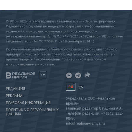
© 2015 - 2026 Сетевое издание «Реальное время» Зарегистрировано
Федеральной службой по надзору в сфере связи, информационных
технологий и массовых коммуникаций (Роскомнадзор) –
регистрационный номер ЭЛ № ФС 77 - 79627 от 18 декабря 2020 г. (ранее
свидетельство Эл № ФС 77-59331 от 18 сентября 2014 г.)
Использование материалов Реального Времени разрешено только с
предварительного согласия правообладателей, упоминание сайта и
прямая гиперссылка обязательны при частичном или полном
воспроизведении материалов.
18+
RU
EN
РЕДАКЦИЯ
РЕКЛАМА
Учредитель ООО «Реальное
ПРАВОВАЯ ИНФОРМАЦИЯ
время»
Главный редактор Саушина А.А.
ПОЛИТИКА О ПЕРСОНАЛЬНЫХ
Телефон редакции: +7 (843) 222-
ДАННЫХ
90-80
info@realnoevremya.ru