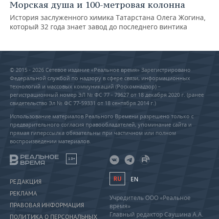
Морская душа и 100-метровая колонна
История заслуженного химика Татарстана Олега Жогина,
который 32 года знает завод до последнего винтика
© 2015 - 2026 Сетевое издание «Реальное время» Зарегистрировано
Федеральной службой по надзору в сфере связи, информационных
технологий и массовых коммуникаций (Роскомнадзор) –
регистрационный номер ЭЛ № ФС 77 - 79627 от 18 декабря 2020 г. (ранее
свидетельство Эл № ФС 77-59331 от 18 сентября 2014 г.)
Использование материалов Реального Времени разрешено только с
предварительного согласия правообладателей, упоминание сайта и
прямая гиперссылка обязательны при частичном или полном
воспроизведении материалов.
18+
RU
EN
РЕДАКЦИЯ
РЕКЛАМА
Учредитель ООО «Реальное
ПРАВОВАЯ ИНФОРМАЦИЯ
время»
Главный редактор Саушина А.А.
ПОЛИТИКА О ПЕРСОНАЛЬНЫХ