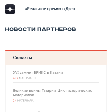
ВОДНЫЕ ВИДЫ СПОРТА
ОБРАЗОВАНИЕ
«Реальное время» в Дзен
ХОККЕЙ С МЯЧОМ
ПРОИСШЕСТВИЯ
НОВОСТИ ПАРТНЕРОВ
Сюжеты
XVI саммит БРИКС в Казани
499
МАТЕРИАЛОВ
Великие воины Татарии. Цикл исторических
материалов
24
МАТЕРИАЛА