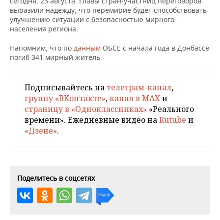
сегодня, 23 августа. Главы стран-участниц переговоров
НЕФТЕХИМИЯ
выразили надежду, что перемирие будет способствовать
РОЗНИЧНАЯ ТОРГОВЛЯ
НОВОСТИ ТЕХНОЛОГИЙ
МЕРОПРИЯТИЯ
улучшению ситуации с безопасностью мирного
НЕФТЬ
населения региона.
ТРАНСПОРТ
IT
НОВОСТИ МЕРОПРИЯТИЙ
СПОРТ
Напомним, что по
ОПК
данным
ОБСЕ с начала года в Донбассе
погиб 341 мирный житель.
УСЛУГИ
МЕДИА
ВЫЕЗДНАЯ РЕДАКЦИЯ
НОВОСТИ СПОРТА
ОБЩЕСТВО
ЭНЕРГЕТИКА
ТЕЛЕКОММУНИКАЦИИ
БИЗНЕС-БРАНЧИ
ФУТБОЛ
НОВОСТИ ОБЩЕСТВА
ФОТОГАЛЕРЕЯ
Подписывайтесь на
телеграм-канал
,
группу «ВКонтакте»
,
канал в MAX
и
ONLINE-КОНФЕРЕНЦИИ
ХОККЕЙ
ВЛАСТЬ
страницу в «Одноклассниках»
«Реального
СЮЖЕТЫ
времени». Ежедневные видео на
Rutube
и
«Дзене»
.
ОТКРЫТАЯ ЛЕКЦИЯ
БАСКЕТБОЛ
ИНФРАСТРУКТУРА
СПРАВОЧНИК
ВОЛЕЙБОЛ
ИСТОРИЯ
СПИСОК ПЕРСОН
ПОЛНАЯ ВЕРСИЯ
КИБЕРСПОРТ
КУЛЬТУРА
СПИСОК КОМПАНИЙ
Поделитесь в соцсетях
ФИГУРНОЕ КАТАНИЕ
МЕДИЦИНА