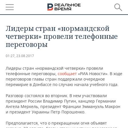
РЕГИОНЫ
Лидеры стран «нормандской
БАШКОРТОСТАН
НОВОСТИ
четверки» провели телефонные
переговоры
ТАТАРСТАН
АНАЛИТИКА
01:27, 23.08.2017
УДМУРТИЯ
НОВОСТИ АНАЛИТИКИ
ЭКОНОМИКА
Лидеры стран «нормандской четверки» провели
ДЕКЛАРАЦИИ О ДОХОДАХ
НОВОСТИ ЭКОНОМИКИ
ПРОМЫШЛЕННОСТЬ
телефонные переговоры,
сообщает
«РИА Новости». В ходе
переговоров главы стран поддержали очередное
перемирие в Донбассе по случаю начала учебного года.
КОРОЛИ ГОСЗАКАЗА ПФО
ФИНАНСЫ
НОВОСТИ
НЕДВИЖИМОСТЬ
ПРОМЫШЛЕННОСТИ
Разговор состоялся во вторник. В нем участвовали
ВУЗЫ ТАТАРСТАНА
БАНКИ
НОВОСТИ НЕДВИЖИМОСТИ
АВТО
президент России Владимир Путин, канцлер Германии
АГРОПРОМ
Ангела Меркель, президент Франции Эммануэль Макрон
и президент Украины Петр Порошенко.
КОМУ ПРИНАДЛЕЖАТ
БЮДЖЕТ
НОВОСТИ АВТО
БИЗНЕС
ТОРГОВЫЕ ЦЕНТРЫ
МАШИНОСТРОЕНИЕ
ТАТАРСТАНА
Предполагается, что о прекращении огня объявят
ИНВЕСТИЦИИ
НОВОСТИ БИЗНЕСА
ТЕХНОЛОГИИ