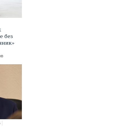
к
е без
яник»
ов
5