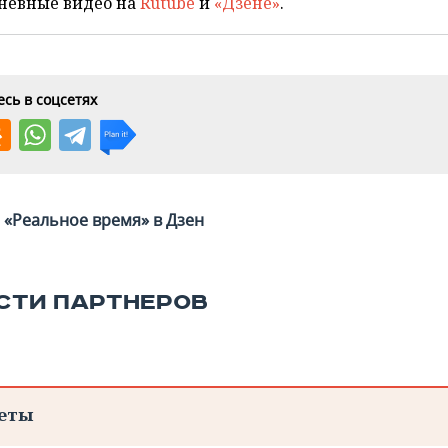
невные видео на
Rutube
и
«Дзене»
.
сь в соцсетях
«Реальное время» в Дзен
СТИ ПАРТНЕРОВ
еты