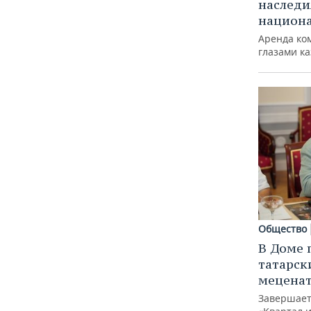
наследи
национ
Аренда ко
глазами к
Общество
В Доме 
татарск
меценат
Завершает