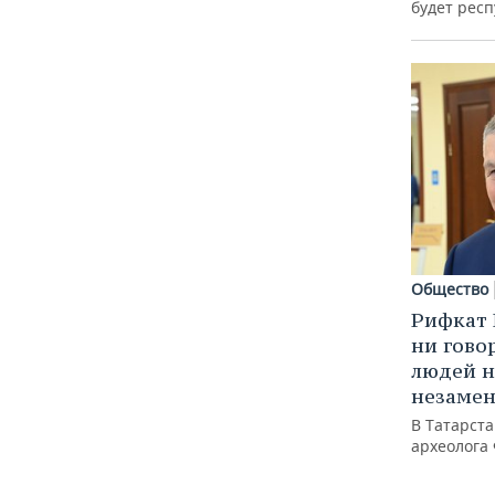
будет респ
Общество
Рифкат 
ни гово
людей н
незаме
В Татарст
археолога