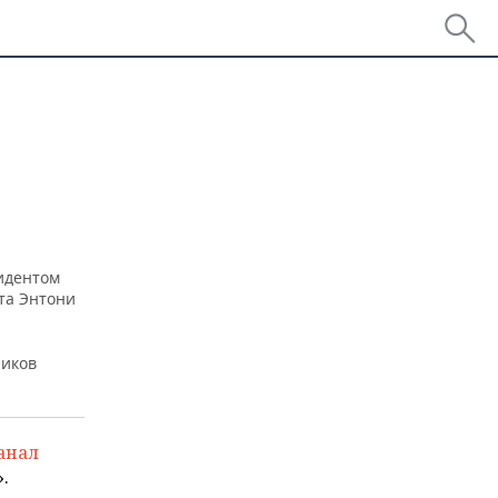
зидентом
та Энтони
ников
анал
.