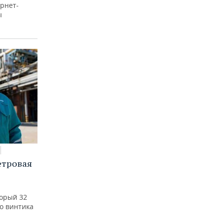
рнет-
ы
етровая
а
торый 32
го винтика