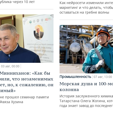
ублика через 10 лет
Как нейросети изменили инте
маркетинг и что делать, чтоб
оставаться на гребне волны
03 авг, 00:00
Минниханов: «Как бы
Промышленность
07 авг, 13:00
рили, что незаменимых
Морская душа и 100-м
ет, но, к сожалению, он
колонна
нимый»
История заслуженного химик
ане прошел семинар памяти
Татарстана Олега Жогина, ко
 Фаяза Хузина
года знает завод до последне