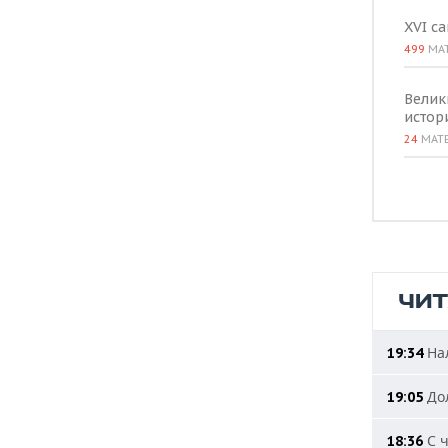
ВОДНЫЕ ВИДЫ СПОРТА
ОБРАЗОВАНИЕ
XVI с
ХОККЕЙ С МЯЧОМ
ПРОИСШЕСТВИЯ
499
МА
Велик
истор
24
МАТ
ЧИ
Нал
19:34
Дол
19:05
С ч
18:36