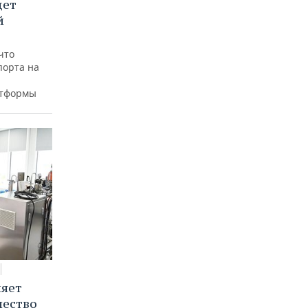
дет
й
что
порта на
атформы
няет
чество