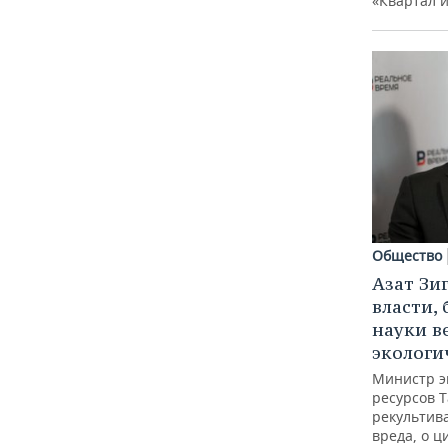
«Квартал 
Общество
Азат Зи
власти, 
науки в
экологи
Министр э
ресурсов Т
рекультив
вреда, о ц