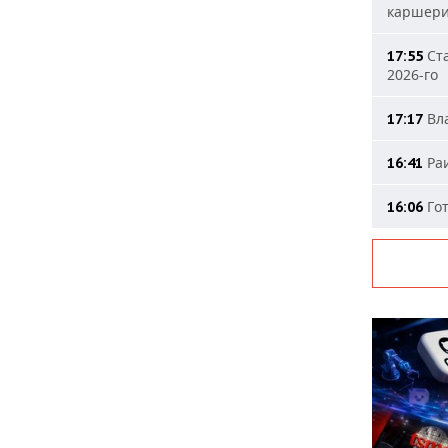
каршери
Ста
17:55
2026-го
Вла
17:17
Раи
16:41
Гот
16:06