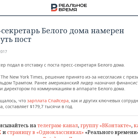
-секретарь Белого дома намерен
уть пост
2017
р подал в отставку с поста пресс-секретаря Белого дома.
The New York Times, решение принято из-за несогласия с пре
ьдом Трампом. Ранее американский лидер назначил финансис
и директором по коммуникациям в аппарате Белого дома.
бщалось, что
зарплата Спайсера
, как и других ключевых сотруд
а, составляет $179,7 тысячи в год.
НА
исывайтесь на
телеграм-канал
,
группу «ВКонтакте»
,
к
X
и
страницу в «Одноклассниках»
«Реального времени»