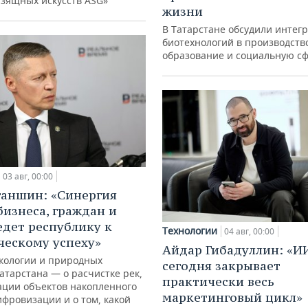
изящных искусств ASG»
жизни
В Татарстане обсудили интег
биотехнологий в производств
образование и социальную с
03 авг, 00:00
ганшин: «Синергия
бизнеса, граждан и
едет республику к
Технологии
04 авг, 00:00
ческому успеху»
Айдар Гибадуллин: «И
кологии и природных
сегодня закрывает
атарстана — о расчистке рек,
практически весь
ации объектов накопленного
маркетинговый цикл»
ифровизации и о том, какой