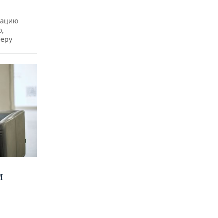
рацию
о,
феру
И