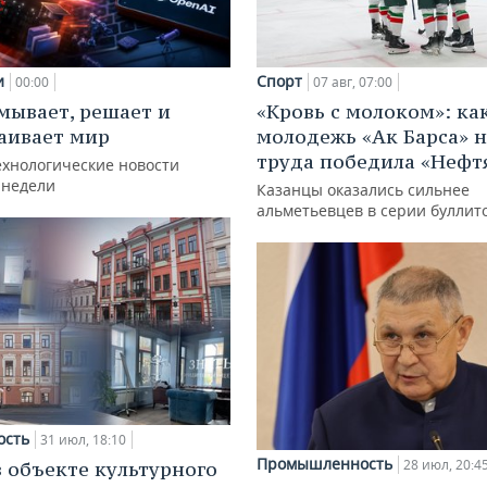
и
Спорт
00:00
07 авг, 07:00
мывает, решает и
«Кровь с молоком»: ка
аивает мир
молодежь «Ак Барса» н
труда победила «Нефт
ехнологические новости
 недели
Казанцы оказались сильнее
альметьевцев в серии буллит
ость
31 июл, 18:10
Промышленность
28 июл, 20:4
в объекте культурного