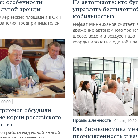
я: особенности
На автопилоте: кто бу
альной аренды
управлять беспилотно
мобильностью
ммерческих площадей в ОКН
азанских предпринимателей
Рифкат Минниханов считает, 
движение автономного транс
шоссе, воде и в воздухе надо
координировать с единой пл
00:00
приемов обсудили
ие корни российского
Промышленность
04 авг, 10:20
ства
Как биоэкономика ме
ся работа над новой книгой
промышленность и ка