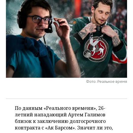
НЕФТЕХИМИЯ
РОЗНИЧНАЯ ТОРГОВЛЯ
НОВОСТИ ТЕХНОЛОГИЙ
МЕРОПРИЯТИЯ
НЕФТЬ
ТРАНСПОРТ
IT
НОВОСТИ МЕРОПРИЯТИЙ
СПОРТ
ОПК
УСЛУГИ
МЕДИА
ВЫЕЗДНАЯ РЕДАКЦИЯ
НОВОСТИ СПОРТА
ОБЩЕСТВО
ЭНЕРГЕТИКА
ТЕЛЕКОММУНИКАЦИИ
БИЗНЕС-БРАНЧИ
ФУТБОЛ
НОВОСТИ ОБЩЕСТВА
ФОТОГАЛЕРЕЯ
ONLINE-КОНФЕРЕНЦИИ
ХОККЕЙ
ВЛАСТЬ
СЮЖЕТЫ
ОТКРЫТАЯ ЛЕКЦИЯ
БАСКЕТБОЛ
ИНФРАСТРУКТУРА
СПРАВОЧНИК
Фото: Реальное время
ВОЛЕЙБОЛ
ИСТОРИЯ
СПИСОК ПЕРСОН
ПОЛНАЯ ВЕРСИЯ
КИБЕРСПОРТ
КУЛЬТУРА
СПИСОК КОМПАНИЙ
По данным «Реального времени», 26-
летний нападающий Артем Галимов
ФИГУРНОЕ КАТАНИЕ
МЕДИЦИНА
близок к заключению долгосрочного
контракта с «Ак Барсом». Значит ли это,