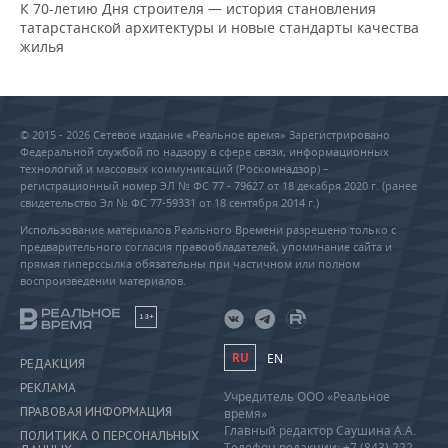
К 70-летию Дня строителя — история становления
татарстанской архитектуры и новые стандарты качества
жилья
© 2015 - 2026 Сетевое издание «Реальное время» Зарегистрировано
Федеральной службой по надзору в сфере связи, информационных
технологий и массовых коммуникаций (Роскомнадзор) –
регистрационный номер ЭЛ № ФС 77 - 79627 от 18 декабря 2020 г. (ранее
свидетельство Эл № ФС 77-59331 от 18 сентября 2014 г.)
Использование материалов Реального Времени разрешено только с
предварительного согласия правообладателей, упоминание сайта и
прямая гиперссылка обязательны при частичном или полном
воспроизведении материалов.
18+
RU
EN
РЕДАКЦИЯ
РЕКЛАМА
Учредитель ООО «Реальное
ПРАВОВАЯ ИНФОРМАЦИЯ
время»
Главный редактор Саушина А.А.
ПОЛИТИКА О ПЕРСОНАЛЬНЫХ
Телефон редакции: +7 (843) 222-