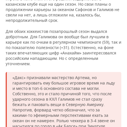
казанском клубе еще на один сезон. Но свои планы о
продолжении карьеры за океаном Сафонов и Галимов не
свели на нет, а лишь отложили на, казалось бы,
непродолжительный срок.
Для обоих хоккеистов позапрошлый сезон выдался
добротным. Для Галимова он вообще был лучшим в
карьере как по очкам в регулярном чемпионате (59), так и
по показателю полезности (+31). Естественно, на фоне
таких впечатляющих цифр «Анахайм» заинтересовался
российским нападающим. Но с определенным
уточнением.
«Дакс» признавали мастерство Артема, но
гарантировать ему большое игровое время на льду
и место в топ-6 основного состава не могли.
Собственно, это и стало причиной того, что после
ударного сезона в КХЛ Галимов не стал сразу
бежать и паковать вещи в Северную Америку.
Напротив, форвард четко обозначил, что за
какими-то эфемерными перспективами ехать за
океан он не намерен. Ролью чеккера в 3-4 звене он
насытился по горло в «Ак Барсе» при Зинэтуле