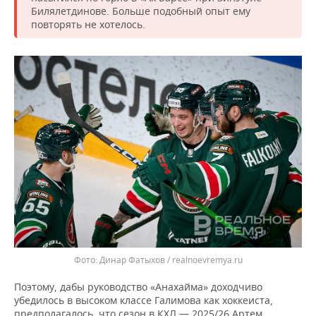
Билялетдинове. Больше подобный опыт ему
повторять не хотелось.
Динар Фатыхов / realnoevremya.ru
Поэтому, дабы руководство «Анахайма» доходчиво
убедилось в высоком классе Галимова как хоккеиста,
предполагалось, что сезон в КХЛ — 2025/26 Артем