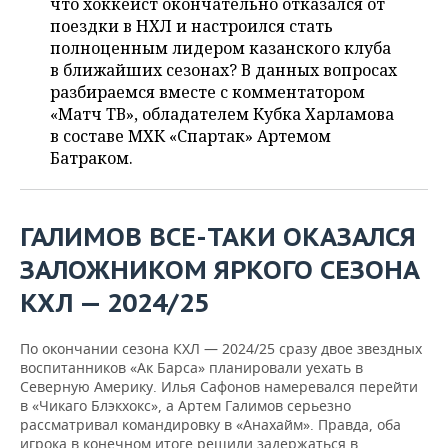
ВОДНЫЕ ВИДЫ СПОРТА
ОБРАЗОВАНИЕ
что хоккеист окончательно отказался от
поездки в НХЛ и настроился стать
полноценным лидером казанского клуба
ХОККЕЙ С МЯЧОМ
ПРОИСШЕСТВИЯ
в ближайших сезонах? В данных вопросах
разбираемся вместе с комментатором
«Матч ТВ», обладателем Кубка Харламова
в составе МХК «Спартак» Артемом
Батраком.
ГАЛИМОВ ВСЕ-ТАКИ ОКАЗАЛСЯ
ЗАЛОЖНИКОМ ЯРКОГО СЕЗОНА
КХЛ — 2024/25
По окончании сезона КХЛ — 2024/25 сразу двое звездных
воспитанников «Ак Барса» планировали уехать в
Северную Америку. Илья Сафонов намеревался перейти
в «Чикаго Блэкхокс», а Артем Галимов серьезно
рассматривал командировку в «Анахайм». Правда, оба
игрока в конечном итоге решили задержаться в