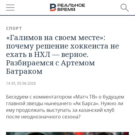
РЕГИОНЫ
СПОРТ
«Галимов на своем месте»:
БАШКОРТОСТАН
НОВОСТИ
почему решение хоккеиста не
ТАТАРСТАН
АНАЛИТИКА
ехать в НХЛ — верное.
Разбираемся с Артемом
УДМУРТИЯ
НОВОСТИ АНАЛИТИКИ
ЭКОНОМИКА
Батраком
ДЕКЛАРАЦИИ О ДОХОДАХ
НОВОСТИ ЭКОНОМИКИ
ПРОМЫШЛЕННОСТЬ
14:35, 05.06.2026
КОРОЛИ ГОСЗАКАЗА ПФО
ФИНАНСЫ
НОВОСТИ
НЕДВИЖИМОСТЬ
ПРОМЫШЛЕННОСТИ
Беседуем с комментатором «Матч ТВ» о будущем
главной звезды нынешнего «Ак Барса». Нужно ли
ВУЗЫ ТАТАРСТАНА
БАНКИ
НОВОСТИ НЕДВИЖИМОСТИ
АВТО
АГРОПРОМ
ему продолжать выступать за казанский клуб
после неоднозначного сезона?
КОМУ ПРИНАДЛЕЖАТ
БЮДЖЕТ
НОВОСТИ АВТО
БИЗНЕС
ТОРГОВЫЕ ЦЕНТРЫ
МАШИНОСТРОЕНИЕ
ТАТАРСТАНА
ИНВЕСТИЦИИ
НОВОСТИ БИЗНЕСА
ТЕХНОЛОГИИ