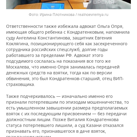
Ирина Плотникова / realnoevremya.ru
Ответственности также избежала адвокат Ольга Опря,
имеющая общего ребенка с Кондратенковым, напомнила
суду Ангелина Константинова, защитник Евгения
Коклягина, позиционирующего себя как засекреченного
сотрудника российских спецслужб, долгие годы
работавшего за пределами РФ. Адвокат этого
подсудимого сослалась на показания все того же
Москалева, что именно Опря занималась передачей
денежных средств на взятки, тогда как по версии
обвинения, это был Кондратенков-старший, отец ВИП-
страховщика.
Также подчеркивалось — изначально именно его
признали потерпевшим по эпизодам мошенничества, то
есть умышленном завышении размера предполагаемых
взяток с их последующим присвоением — без передачи
должностным лицам. Позже Виталия Кондратенкова
статуса потерпевшего лишили, а суд Казани отказался
признавать его, признавшегося в даче взяток,
гражданским истцом.