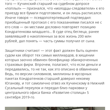
того — Кучинский-старший на судебном допросе
«поплыл» — признался, что «молодцы-следователи» к его
приезду все бумаги подготовили, и он лишь расписался.
Иначе говоря — псевдопотерпевший подтвердил:
приобщенный протокол с его показаниями писался не с
его слов — он местами дословно повторяет позицию
Кондратенкова-младшего… В суде отец беглеца, ранее
заявлявший о накопленных за всю жизнь 200 млн
рублей, дал понять — часть суммы получил от сына.
Защитники считают — этот факт должен быть оценен
судом как оборот тех самых миллиардов, в хищении
которых заочно обвинен бенефициар обанкроченных
страховых фирм. Впрочем, полагают, что если деньги и
передавались, то не так, как это описано в обвинении.
Ведь, по версии силовиков, миллионы в мусорных
пакетах Кондратенков-старший доверил некоему
Юганову, и тот самолично отвез их Кучинскому в Нижний
Сусальный переулок и передал близ парковки у
центрального офиса банка «Развитие-столица» 5
сентября 2019-го.