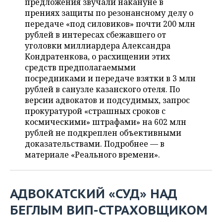
ВОДНЫЕ ВИДЫ СПОРТА
ОБРАЗОВАНИЕ
предложения звучали накануне в
прениях защиты по резонансному делу о
передаче «под силовиков» почти 200 млн
ХОККЕЙ С МЯЧОМ
ПРОИСШЕСТВИЯ
рублей в интересах сбежавшего от
уголовки миллиардера Александра
Кондратенкова, о расхищении этих
средств предполагаемыми
посредниками и передаче взятки в 3 млн
рублей в санузле казанского отеля. По
версии адвокатов и подсудимых, запрос
прокуратурой «страшных сроков с
космическими» штрафами» на 602 млн
рублей не подкреплен объективными
доказательствами. Подробнее — в
материале «Реального времени».
АДВОКАТСКИЙ «СУД» НАД
БЕГЛЫМ ВИП-СТРАХОВЩИКОМ