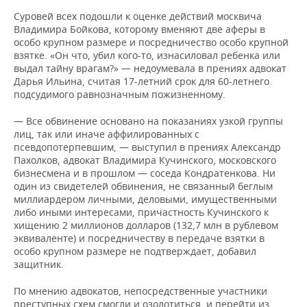
Суровей всех подошли к оценке действий москвича
Владимира Бойкова, которому вменяют две аферы в
особо крупном размере и посредничество особо крупной
взятке. «Он что, убил кого-то, изнасиловал ребенка или
выдал тайну врагам?» — недоумевала в прениях адвокат
Дарья Ильина, считая 17-летний срок для 60-летнего
подсудимого равнозначным пожизненному.
— Все обвинение основано на показаниях узкой группы
лиц, так или иначе аффилированных с
псевдопотерпевшим, — выступил в прениях Александр
Пахолков, адвокат Владимира Кучинского, московского
бизнесмена и в прошлом — соседа Кондратенкова. Ни
один из свидетелей обвинения, не связанный беглым
миллиардером личными, деловыми, имущественными
либо иными интересами, причастность Кучинского к
хищению 2 миллионов долларов (132,7 млн в рублевом
эквиваленте) и посредничеству в передаче взятки в
особо крупном размере не подтверждает, добавил
защитник.
По мнению адвокатов, непосредственные участники
преступных схем смогли и озолотиться, и перейти из