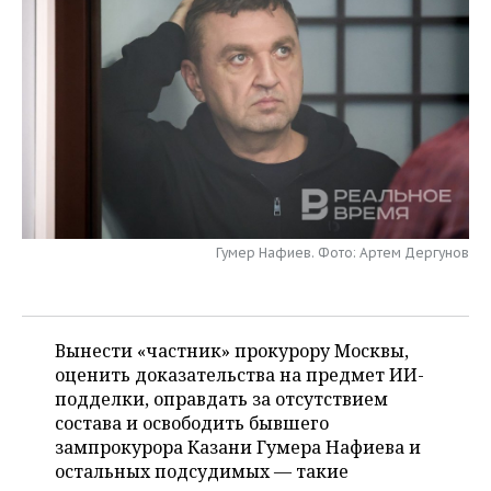
НЕФТЕХИМИЯ
РОЗНИЧНАЯ ТОРГОВЛЯ
НОВОСТИ ТЕХНОЛОГИЙ
МЕРОПРИЯТИЯ
НЕФТЬ
ТРАНСПОРТ
IT
НОВОСТИ МЕРОПРИЯТИЙ
СПОРТ
ОПК
УСЛУГИ
МЕДИА
ВЫЕЗДНАЯ РЕДАКЦИЯ
НОВОСТИ СПОРТА
ОБЩЕСТВО
ЭНЕРГЕТИКА
ТЕЛЕКОММУНИКАЦИИ
БИЗНЕС-БРАНЧИ
ФУТБОЛ
НОВОСТИ ОБЩЕСТВА
ФОТОГАЛЕРЕЯ
ONLINE-КОНФЕРЕНЦИИ
ХОККЕЙ
ВЛАСТЬ
СЮЖЕТЫ
Гумер Нафиев. Фото: Артем Дергунов
ОТКРЫТАЯ ЛЕКЦИЯ
БАСКЕТБОЛ
ИНФРАСТРУКТУРА
СПРАВОЧНИК
ВОЛЕЙБОЛ
ИСТОРИЯ
СПИСОК ПЕРСОН
ПОЛНАЯ ВЕРСИЯ
Вынести «частник» прокурору Москвы,
оценить доказательства на предмет ИИ-
КИБЕРСПОРТ
КУЛЬТУРА
СПИСОК КОМПАНИЙ
подделки, оправдать за отсутствием
состава и освободить бывшего
ФИГУРНОЕ КАТАНИЕ
МЕДИЦИНА
зампрокурора Казани Гумера Нафиева и
остальных подсудимых — такие