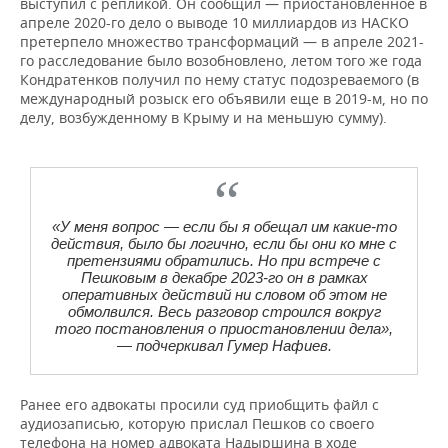
выступил с репликой. Он сообщил — приостановленное в
апреле 2020-го дело о выводе 10 миллиардов из НАСКО
претерпело множество трансформаций — в апреле 2021-
го расследование было возобновлено, летом того же года
Кондратенков получил по нему статус подозреваемого (в
международный розыск его объявили еще в 2019-м, но по
делу, возбужденному в Крыму и на меньшую сумму).
«У меня вопрос — если бы я обещал им какие-то
действия, было бы логично, если бы они ко мне с
претензиями обратились. Но при встрече с
Пешковым в декабре 2023-го он в рамках
оперативных действий ни словом об этом не
обмолвился. Весь разговор строился вокруг
того постановления о приостановлении дела»,
— подчеркивал Гумер Нафиев.
Ранее его адвокаты просили суд приобщить файл с
аудиозаписью, которую прислал Пешков со своего
телефона на номер адвоката Надыршина в ходе