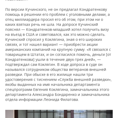
По версии Кучинского, не он предлагал Кондратенкову
помощь в решении его проблем с уголовными делами, а
отец миллиардера просил его об этом, при этом ни о
каких взятках речь не шла. На допросе Кучинский
пояснял — Кондратенков-младший хотел получить визу
на въезд в США и советовался, как это можно сделать.
Кучинский спросил у Коклягина, зная о его широких
связях, и тот нашел вариант — приобрести акции
американских компаний на крупную сумму. «Я связался с
товарищем в Штатах, и он согласился помочь, деньги [от
Кондратенкова] ушли в течение двух-трех дней», —
подтверждал сам Коклягин. В ходе допроса в суде он
назывался сотрудником общества ветеранов внешней
разведки. При обыске в его жилище нашли три
удостоверения с тиснением «Служба внешней разведки»,
якобы выданных на имя начальника департамента
спецпрограмм Евгения Коклягина, замначальника этого
департамента Александра Бондаренко и замначальника
отдела информации Леонида Филатова.