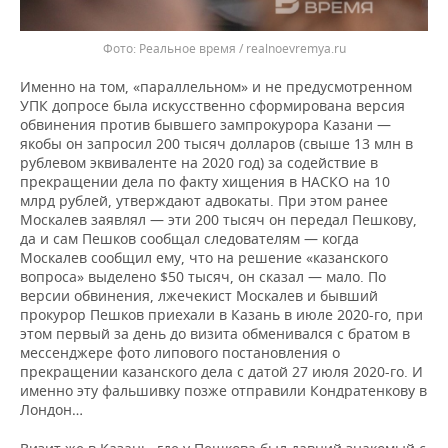
Реальное время / realnoevremya.ru
Именно на том, «параллельном» и не предусмотренном
УПК допросе была искусственно сформирована версия
обвинения против бывшего зампрокурора Казани —
якобы он запросил 200 тысяч долларов (свыше 13 млн в
рублевом эквиваленте на 2020 год) за содействие в
прекращении дела по факту хищения в НАСКО на 10
млрд рублей, утверждают адвокаты. При этом ранее
Москалев заявлял — эти 200 тысяч он передал Пешкову,
да и сам Пешков сообщал следователям — когда
Москалев сообщил ему, что на решение «казанского
вопроса» выделено $50 тысяч, он сказал — мало. По
версии обвинения, лжечекист Москалев и бывший
прокурор Пешков приехали в Казань в июле 2020-го, при
этом первый за день до визита обменивался с братом в
мессенджере фото липового постановления о
прекращении казанского дела с датой 27 июля 2020-го. И
именно эту фальшивку позже отправили Кондратенкову в
Лондон…