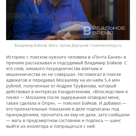
Владимир Бойков.
Артем Дергунов / realnoevremya.ru
Историю с поиском нужного человека в «Почта Банке» в
прениях рассказывал и подсудимый Владимир Бойков. С
его слов, никакого посредничества взяткам и
мошенничества он не совершал. Но помогал в поиске
адвокатов и передавал Москалеву на их найм 5,4 млн
рублей, полученные от Андрея Труфанова, который
действовал в интересах Кондратенкова. «Впоследствии я
понял — Москалев после задержания оговорил меня,
также сделала и Опря», — пояснил Бойков. И добавил —
его признательные показания в деле подписаны под
принуждением, прочитать их ему не дали, зато сообщили
— мать в предсмертном состоянии и подпись — шанс
выйти из изолятора и попрощаться с ней.