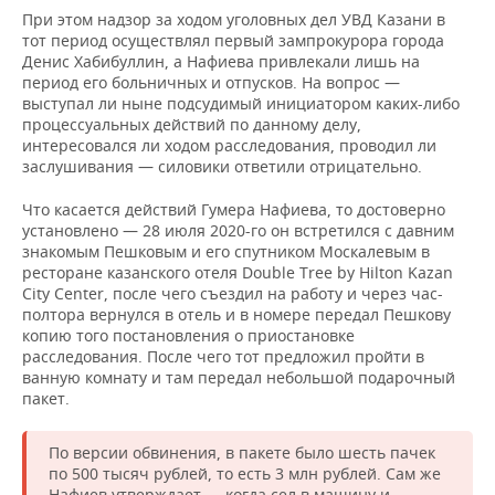
При этом надзор за ходом уголовных дел УВД Казани в
тот период осуществлял первый зампрокурора города
Денис Хабибуллин, а Нафиева привлекали лишь на
период его больничных и отпусков. На вопрос —
выступал ли ныне подсудимый инициатором каких-либо
процессуальных действий по данному делу,
интересовался ли ходом расследования, проводил ли
заслушивания — силовики ответили отрицательно.
Что касается действий Гумера Нафиева, то достоверно
установлено — 28 июля 2020-го он встретился с давним
знакомым Пешковым и его спутником Москалевым в
ресторане казанского отеля Double Tree by Hilton Kazan
City Center, после чего съездил на работу и через час-
полтора вернулся в отель и в номере передал Пешкову
копию того постановления о приостановке
расследования. После чего тот предложил пройти в
ванную комнату и там передал небольшой подарочный
пакет.
По версии обвинения, в пакете было шесть пачек
по 500 тысяч рублей, то есть 3 млн рублей. Сам же
Нафиев утверждает — когда сел в машину и