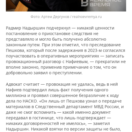
Артем Дергунов / realnoevremya.ru
Радмир Надыршин подчеркнул — никакой ценности
постановление о приостановке следствия не
представляло и могло быть получено абсолютно
законным путем. При этом отметил, что преследование
Пешкова, который после задержания в 2023-м согласился
поучаствовать в оперативных мероприятиях — записать
провокационный разговор с Нафиевым, — прекратили не
вполне законно, применив примечание о том, что он
добровольно заявил о преступлении.
Адвокат считает — провокация не удалась, ведь в ней
Нафиев подтвердил лишь факт получения одного
миллиона и проявил совершенное безразличие к ходу
дела по НАСКО. «Он лишь от Пешкова узнал о передаче
материалов в Следственный департамент МВД России, и
даже не смог вспомнить — какой именно документ
передавал в гостинице, что лишь подтверждает —
никаких договоренностей не имелось», — заметил
Надыршин. Никакой взятки по версии защиты не было,