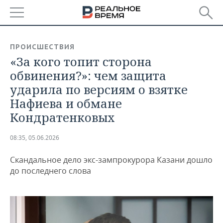
РЕГИОНЫ
ПРОИСШЕСТВИЯ
«За кого топит сторона
БАШКОРТОСТАН
НОВОСТИ
обвинения?»: чем защита
ТАТАРСТАН
АНАЛИТИКА
ударила по версиям о взятке
Нафиева и обмане
УДМУРТИЯ
НОВОСТИ АНАЛИТИКИ
ЭКОНОМИКА
Кондратенковых
ДЕКЛАРАЦИИ О ДОХОДАХ
НОВОСТИ ЭКОНОМИКИ
ПРОМЫШЛЕННОСТЬ
08:35, 05.06.2026
КОРОЛИ ГОСЗАКАЗА ПФО
ФИНАНСЫ
НОВОСТИ
НЕДВИЖИМОСТЬ
ПРОМЫШЛЕННОСТИ
Скандальное дело экс-зампрокурора Казани дошло
до последнего слова
ВУЗЫ ТАТАРСТАНА
БАНКИ
НОВОСТИ НЕДВИЖИМОСТИ
АВТО
АГРОПРОМ
КОМУ ПРИНАДЛЕЖАТ
БЮДЖЕТ
НОВОСТИ АВТО
БИЗНЕС
ТОРГОВЫЕ ЦЕНТРЫ
МАШИНОСТРОЕНИЕ
ТАТАРСТАНА
ИНВЕСТИЦИИ
НОВОСТИ БИЗНЕСА
ТЕХНОЛОГИИ