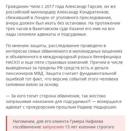
Гражданин Чили с 2017 года Александр Гарсия, он же
российский миллиардер Александр Кондратенков,
сбежавший в Лондон от уголовного преследования,
вчера должен был икать без остановки. На протяжении
трех часов в Вахитовском суде Казани его имя на все
лады склоняли адвокаты и подсудимые.
По мнению защиты, расследование проведено в
интересах семьи обвиняемого в миллиардных хищениях
и объявленного в международный розыск бенефициара
НАСКО и еще пяти страховых компаний. Причем в числе
выведенных за пределы РФ средств есть и деньги
пенсионеров МВД. Защита считает фундаментальной
ошибкой тот факт, что версию событий этого человека
силовики взяли за основу.
— За кого топит сторона обвинения, так жестоко
запрашивая наказание для подсудимых?! — возмущался
адвокат с прокурорским прошлым Радмир Надыршин.
Напомним, для его клиента Гумера Нафиева
гособвинение
запросило
13 лет колонии строгого