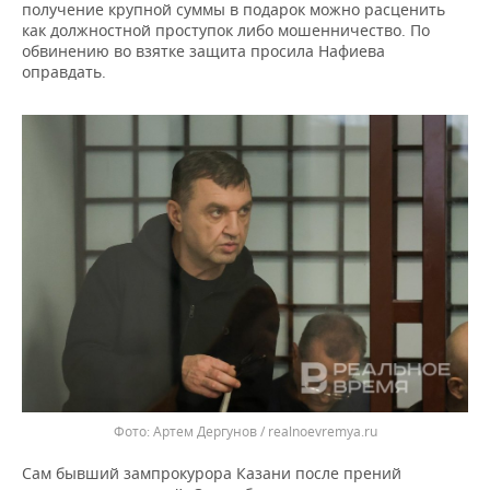
получение крупной суммы в подарок можно расценить
как должностной проступок либо мошенничество. По
обвинению во взятке защита просила Нафиева
оправдать.
Артем Дергунов / realnoevremya.ru
Сам бывший зампрокурора Казани после прений