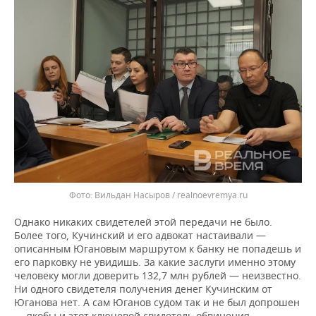
Вильдан Насыров / realnoevremya.ru
Однако никаких свидетелей этой передачи не было.
Более того, Кучинский и его адвокат настаивали —
описанным Югановым маршрутом к банку не попадешь и
его парковку не увидишь. За какие заслуги именно этому
человеку могли доверить 132,7 млн рублей — неизвестно.
Ни одного свидетеля получения денег Кучинским от
Юганова нет. А сам Юганов судом так и не был допрошен
— якобы и этот ключевой свидетель обвинения