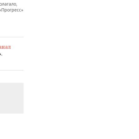
олагало,
 «Прогресс»
анал
.