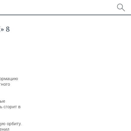
» 8
формацию
тного
рые
ь сгорит в
ую орбиту.
менил