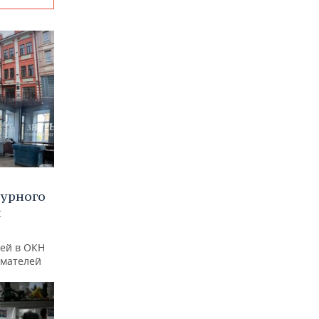
турного
и
ей в ОКН
имателей