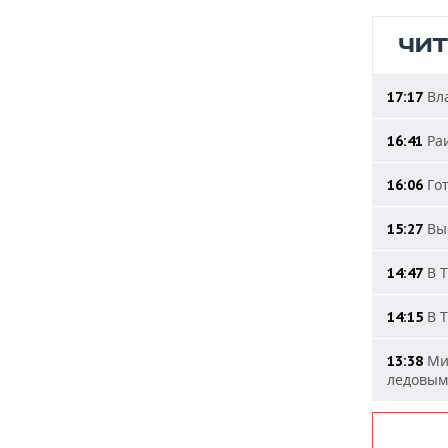
ЧИ
Вла
17:17
Раи
16:41
Гот
16:06
Выс
15:27
В Т
14:47
В Т
14:15
Мин
13:38
ледовым