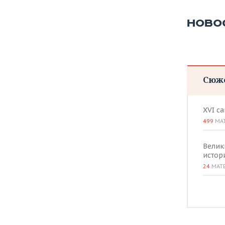
ВОДНЫЕ ВИДЫ СПОРТА
ОБРАЗОВАНИЕ
НОВО
ХОККЕЙ С МЯЧОМ
ПРОИСШЕСТВИЯ
Сюж
XVI с
499
МА
Велик
истор
24
МАТ