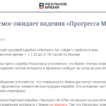
осмос ожидает падения «Прогресса М
2015
ый грузовой корабль «Прогресс М» сойдет с орбиты 8 мая,
очное время — с 1:23 до 21:55 часов по Москве.
ии пресс-службы Роскосмоса уточняется, что более точную ин
падения частей аппарата и времени сообщат за сутки до расче
ообщении уточняется, что поверхности Земли достигнут некото
 фрагменты элементов конструкции корабля. Его основная част
лоях атмосферы.
НА
 транспортный корабль «Прогресс М-27М» не вышел на расчетн
управление аппарата с Земли
не удалось
. Так что Роскосмос от