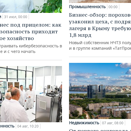
Промышленность
00:00
Бизнес-обзор: порохо
и
31 июл, 00:00
узаконил цеха, с подр
нес под прицелом: как
лагеря в Крыму требу
зопасность приходит
1,8 млрд
кое хозяйство
Новый собственник НЧТЗ пол
траивать кибербезопасность в
и в группе компаний «ТатПро
е и с чего начать
Недвижимость
07 авг, 08:00
нность
04 авг, 10:20
От первого соцгорода 