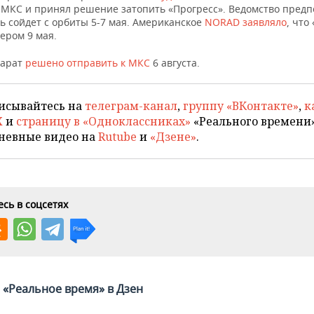
с МКС и принял решение затопить «Прогресс». Ведомство предп
ь сойдет с орбиты 5-7 мая. Американское
NORAD заявляло
, что
ером 9 мая.
парат
решено отправить к МКС
6 августа.
исывайтесь на
телеграм-канал
,
группу «ВКонтакте»
,
к
X
и
страницу в «Одноклассниках»
«Реального времени»
невные видео на
Rutube
и
«Дзене»
.
сь в соцсетях
«Реальное время» в Дзен