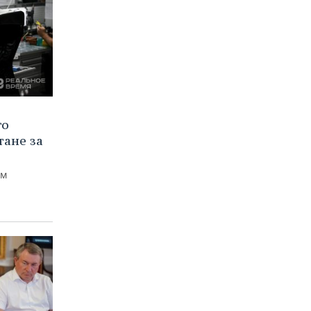
го
тане за
ем