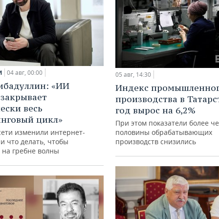
и
04 авг, 00:00
05 авг, 14:30
ибадуллин: «ИИ
Индекс промышленно
 закрывает
производства в Татарс
ески весь
год вырос на 6,2%
нговый цикл»
При этом показатели более ч
сети изменили интернет-
половины обрабатывающих
и что делать, чтобы
производств снизились
 на гребне волны