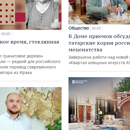
Общество
00:00
00:00
В Доме приемов обсуд
ное время, стеклянная
татарские корни росс
меценатства
е гранатовое дерево»
Завершена работа над новой 
Али — редкий для российского
«Квартал изящных искусств A
поля перевод современного
автора из Ирака