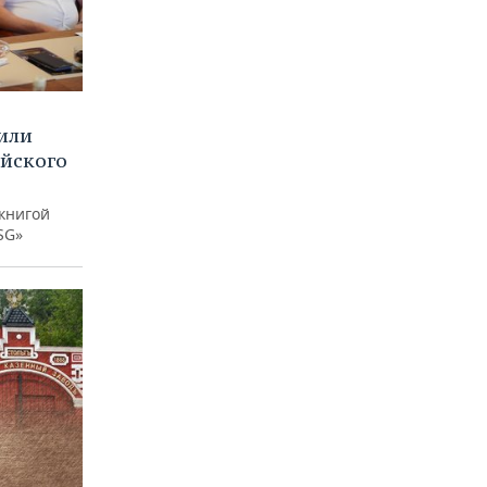
или
ийского
книгой
SG»