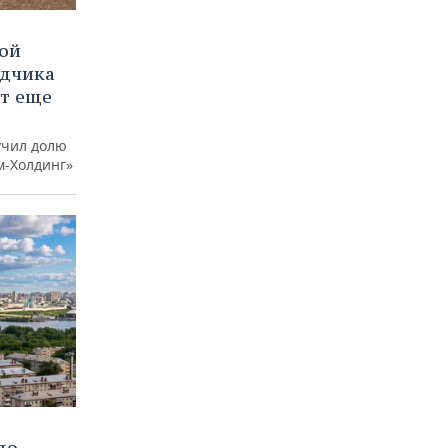
вой
ядчика
ют еще
учил долю
м-Холдинг»
до