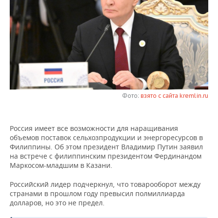
НЕФТЕХИМИЯ
РОЗНИЧНАЯ ТОРГОВЛЯ
НОВОСТИ ТЕХНОЛОГИЙ
МЕРОПРИЯТИЯ
НЕФТЬ
ТРАНСПОРТ
IT
НОВОСТИ МЕРОПРИЯТИЙ
СПОРТ
ОПК
УСЛУГИ
МЕДИА
ВЫЕЗДНАЯ РЕДАКЦИЯ
НОВОСТИ СПОРТА
ОБЩЕСТВО
ЭНЕРГЕТИКА
ТЕЛЕКОММУНИКАЦИИ
БИЗНЕС-БРАНЧИ
ФУТБОЛ
НОВОСТИ ОБЩЕСТВА
ФОТОГАЛЕРЕЯ
Фото:
взято с сайта kremlin.ru
ONLINE-КОНФЕРЕНЦИИ
ХОККЕЙ
ВЛАСТЬ
СЮЖЕТЫ
Россия имеет все возможности для наращивания
ОТКРЫТАЯ ЛЕКЦИЯ
БАСКЕТБОЛ
ИНФРАСТРУКТУРА
СПРАВОЧНИК
объемов поставок сельхозпродукции и энергоресурсов в
Филиппины. Об этом президент Владимир Путин заявил
ВОЛЕЙБОЛ
ИСТОРИЯ
СПИСОК ПЕРСОН
ПОЛНАЯ ВЕРСИЯ
на встрече с филиппинским президентом Фердинандом
Маркосом-младшим в Казани.
КИБЕРСПОРТ
КУЛЬТУРА
СПИСОК КОМПАНИЙ
Российский лидер подчеркнул, что товарооборот между
странами в прошлом году превысил полмиллиарда
ФИГУРНОЕ КАТАНИЕ
МЕДИЦИНА
долларов, но это не предел.