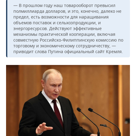
ВОДНЫЕ ВИДЫ СПОРТА
ОБРАЗОВАНИЕ
— В прошлом году наш товарооборот превысил
полмиллиарда долларов, и это, конечно, далеко не
ХОККЕЙ С МЯЧОМ
ПРОИСШЕСТВИЯ
предел, есть возможности для наращивания
объемов поставок и сельхозпродукции, и
энергоресурсов. Действуют эффективные
механизмы практической кооперации, включая
совместную Российско-Филиппинскую комиссию по
торговому и экономическому сотрудничеству, —
приводит слова Путина официальный сайт Кремля.