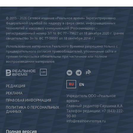
© 2015 - 2026 Сетевое издание «Реальное время» Зарегистрировано
Федеральной службой по надзору в сфере связи, информационных
технологий и массовых коммуникаций (Роскомнадзор) –
регистрационный номер ЭЛ № ФС 77 - 79627 от 18 декабря 2020 г. (ранее
свидетельство Эл № ФС 77-59331 от 18 сентября 2014 г.)
Использование материалов Реального Времени разрешено только с
предварительного согласия правообладателей, упоминание сайта и
прямая гиперссылка обязательны при частичном или полном
воспроизведении материалов.
18+
RU
EN
РЕДАКЦИЯ
РЕКЛАМА
Учредитель ООО «Реальное
ПРАВОВАЯ ИНФОРМАЦИЯ
время»
Главный редактор Саушина А.А.
ПОЛИТИКА О ПЕРСОНАЛЬНЫХ
Телефон редакции: +7 (843) 222-
ДАННЫХ
90-80
info@realnoevremya.ru
Полная версия