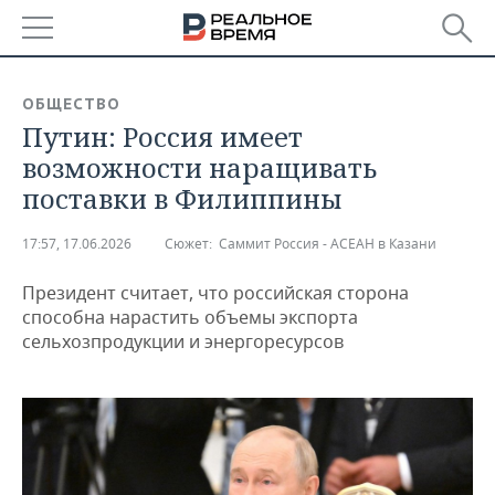
РЕГИОНЫ
ОБЩЕСТВО
Путин: Россия имеет
БАШКОРТОСТАН
НОВОСТИ
возможности наращивать
ТАТАРСТАН
АНАЛИТИКА
поставки в Филиппины
УДМУРТИЯ
НОВОСТИ АНАЛИТИКИ
ЭКОНОМИКА
17:57, 17.06.2026
Сюжет:
Саммит Россия - АСЕАН в Казани
ДЕКЛАРАЦИИ О ДОХОДАХ
НОВОСТИ ЭКОНОМИКИ
ПРОМЫШЛЕННОСТЬ
Президент считает, что российская сторона
способна нарастить объемы экспорта
КОРОЛИ ГОСЗАКАЗА ПФО
ФИНАНСЫ
НОВОСТИ
НЕДВИЖИМОСТЬ
сельхозпродукции и энергоресурсов
ПРОМЫШЛЕННОСТИ
ВУЗЫ ТАТАРСТАНА
БАНКИ
НОВОСТИ НЕДВИЖИМОСТИ
АВТО
АГРОПРОМ
КОМУ ПРИНАДЛЕЖАТ
БЮДЖЕТ
НОВОСТИ АВТО
БИЗНЕС
ТОРГОВЫЕ ЦЕНТРЫ
МАШИНОСТРОЕНИЕ
ТАТАРСТАНА
ИНВЕСТИЦИИ
НОВОСТИ БИЗНЕСА
ТЕХНОЛОГИИ