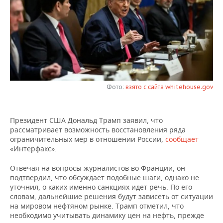
НЕФТЕХИМИЯ
РОЗНИЧНАЯ ТОРГОВЛЯ
НОВОСТИ ТЕХНОЛОГИЙ
МЕРОПРИЯТИЯ
НЕФТЬ
ТРАНСПОРТ
IT
НОВОСТИ МЕРОПРИЯТИЙ
СПОРТ
ОПК
УСЛУГИ
МЕДИА
ВЫЕЗДНАЯ РЕДАКЦИЯ
НОВОСТИ СПОРТА
ОБЩЕСТВО
ЭНЕРГЕТИКА
ТЕЛЕКОММУНИКАЦИИ
БИЗНЕС-БРАНЧИ
ФУТБОЛ
НОВОСТИ ОБЩЕСТВА
ФОТОГАЛЕРЕЯ
Фото:
взято с сайта whitehouse.gov
ONLINE-КОНФЕРЕНЦИИ
ХОККЕЙ
ВЛАСТЬ
СЮЖЕТЫ
Президент США Дональд Трамп заявил, что
рассматривает возможность восстановления ряда
ОТКРЫТАЯ ЛЕКЦИЯ
БАСКЕТБОЛ
ИНФРАСТРУКТУРА
СПРАВОЧНИК
ограничительных мер в отношении России,
сообщает
«Интерфакс».
ВОЛЕЙБОЛ
ИСТОРИЯ
СПИСОК ПЕРСОН
ПОЛНАЯ ВЕРСИЯ
Отвечая на вопросы журналистов во Франции, он
подтвердил, что обсуждает подобные шаги, однако не
КИБЕРСПОРТ
КУЛЬТУРА
СПИСОК КОМПАНИЙ
уточнил, о каких именно санкциях идет речь. По его
словам, дальнейшие решения будут зависеть от ситуации
ФИГУРНОЕ КАТАНИЕ
МЕДИЦИНА
на мировом нефтяном рынке. Трамп отметил, что
необходимо учитывать динамику цен на нефть, прежде