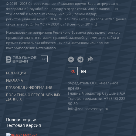
© 2015 - 2026 Сетевое издание «Реальное время» Зарегистрировано
Федеральной службой по надзору в сфере связи, информационных
технологий и массовых коммуникаций (Роскомнадзор) –
регистрационный номер ЭЛ № ФС 77 - 79627 от 18 декабря 2020 г. (ранее
свидетельство Эл № ФС 77-59331 от 18 сентября 2014 г.)
Использование материалов Реального Времени разрешено только с
предварительного согласия правообладателей, упоминание сайта и
прямая гиперссылка обязательны при частичном или полном
воспроизведении материалов.
18+
RU
EN
РЕДАКЦИЯ
РЕКЛАМА
Учредитель ООО «Реальное
ПРАВОВАЯ ИНФОРМАЦИЯ
время»
Главный редактор Саушина А.А.
ПОЛИТИКА О ПЕРСОНАЛЬНЫХ
Телефон редакции: +7 (843) 222-
ДАННЫХ
90-80
info@realnoevremya.ru
Полная версия
Тестовая версия