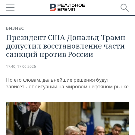
РЕГИОНЫ
БИЗНЕС
Президент США Дональд Трамп
БАШКОРТОСТАН
НОВОСТИ
допустил восстановление части
ТАТАРСТАН
АНАЛИТИКА
санкций против России
УДМУРТИЯ
НОВОСТИ АНАЛИТИКИ
ЭКОНОМИКА
17:40, 17.06.2026
ДЕКЛАРАЦИИ О ДОХОДАХ
НОВОСТИ ЭКОНОМИКИ
ПРОМЫШЛЕННОСТЬ
По его словам, дальнейшие решения будут
зависеть от ситуации на мировом нефтяном рынке
КОРОЛИ ГОСЗАКАЗА ПФО
ФИНАНСЫ
НОВОСТИ
НЕДВИЖИМОСТЬ
ПРОМЫШЛЕННОСТИ
ВУЗЫ ТАТАРСТАНА
БАНКИ
НОВОСТИ НЕДВИЖИМОСТИ
АВТО
АГРОПРОМ
КОМУ ПРИНАДЛЕЖАТ
БЮДЖЕТ
НОВОСТИ АВТО
БИЗНЕС
ТОРГОВЫЕ ЦЕНТРЫ
МАШИНОСТРОЕНИЕ
ТАТАРСТАНА
ИНВЕСТИЦИИ
НОВОСТИ БИЗНЕСА
ТЕХНОЛОГИИ