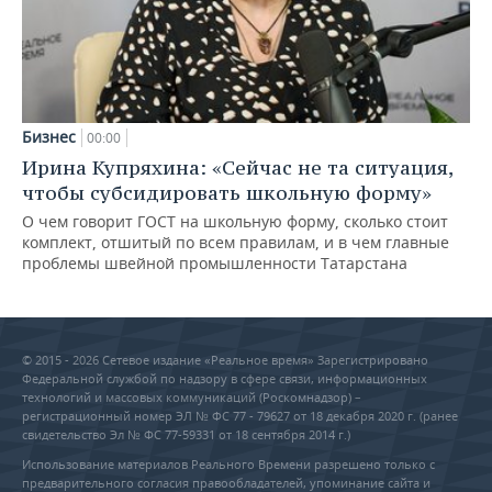
Бизнес
00:00
Ирина Купряхина: «Сейчас не та ситуация,
чтобы субсидировать школьную форму»
О чем говорит ГОСТ на школьную форму, сколько стоит
комплект, отшитый по всем правилам, и в чем главные
проблемы швейной промышленности Татарстана
© 2015 - 2026 Сетевое издание «Реальное время» Зарегистрировано
Федеральной службой по надзору в сфере связи, информационных
технологий и массовых коммуникаций (Роскомнадзор) –
регистрационный номер ЭЛ № ФС 77 - 79627 от 18 декабря 2020 г. (ранее
свидетельство Эл № ФС 77-59331 от 18 сентября 2014 г.)
Использование материалов Реального Времени разрешено только с
предварительного согласия правообладателей, упоминание сайта и