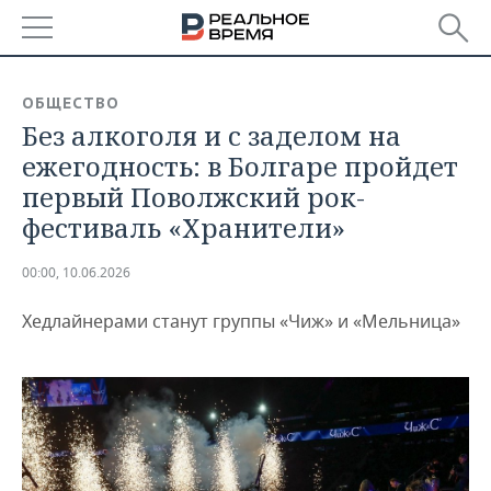
РЕГИОНЫ
ОБЩЕСТВО
Без алкоголя и с заделом на
БАШКОРТОСТАН
НОВОСТИ
ежегодность: в Болгаре пройдет
ТАТАРСТАН
АНАЛИТИКА
первый Поволжский рок-
фестиваль «Хранители»
УДМУРТИЯ
НОВОСТИ АНАЛИТИКИ
ЭКОНОМИКА
00:00, 10.06.2026
ДЕКЛАРАЦИИ О ДОХОДАХ
НОВОСТИ ЭКОНОМИКИ
ПРОМЫШЛЕННОСТЬ
Хедлайнерами станут группы «Чиж» и «Мельница»
КОРОЛИ ГОСЗАКАЗА ПФО
ФИНАНСЫ
НОВОСТИ
НЕДВИЖИМОСТЬ
ПРОМЫШЛЕННОСТИ
ВУЗЫ ТАТАРСТАНА
БАНКИ
НОВОСТИ НЕДВИЖИМОСТИ
АВТО
АГРОПРОМ
КОМУ ПРИНАДЛЕЖАТ
БЮДЖЕТ
НОВОСТИ АВТО
БИЗНЕС
ТОРГОВЫЕ ЦЕНТРЫ
МАШИНОСТРОЕНИЕ
ТАТАРСТАНА
ИНВЕСТИЦИИ
НОВОСТИ БИЗНЕСА
ТЕХНОЛОГИИ