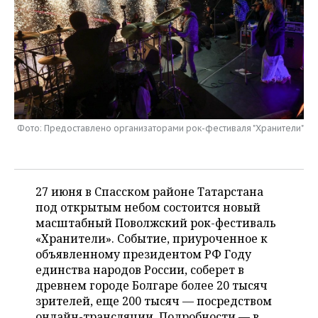
НЕФТЕХИМИЯ
РОЗНИЧНАЯ ТОРГОВЛЯ
НОВОСТИ ТЕХНОЛОГИЙ
МЕРОПРИЯТИЯ
НЕФТЬ
ТРАНСПОРТ
IT
НОВОСТИ МЕРОПРИЯТИЙ
СПОРТ
ОПК
УСЛУГИ
МЕДИА
ВЫЕЗДНАЯ РЕДАКЦИЯ
НОВОСТИ СПОРТА
ОБЩЕСТВО
ЭНЕРГЕТИКА
ТЕЛЕКОММУНИКАЦИИ
БИЗНЕС-БРАНЧИ
ФУТБОЛ
НОВОСТИ ОБЩЕСТВА
ФОТОГАЛЕРЕЯ
Фото: Предоставлено организаторами рок-фестиваля "Хранители"
ONLINE-КОНФЕРЕНЦИИ
ХОККЕЙ
ВЛАСТЬ
СЮЖЕТЫ
ОТКРЫТАЯ ЛЕКЦИЯ
БАСКЕТБОЛ
ИНФРАСТРУКТУРА
СПРАВОЧНИК
27 июня в Спасском районе Татарстана
под открытым небом состоится новый
ВОЛЕЙБОЛ
ИСТОРИЯ
СПИСОК ПЕРСОН
масштабный Поволжский рок-фестиваль
ПОЛНАЯ ВЕРСИЯ
«Хранители». Событие, приуроченное к
объявленному президентом РФ Году
КИБЕРСПОРТ
КУЛЬТУРА
СПИСОК КОМПАНИЙ
единства народов России, соберет в
древнем городе Болгаре более 20 тысяч
ФИГУРНОЕ КАТАНИЕ
МЕДИЦИНА
зрителей, еще 200 тысяч — посредством
онлайн-трансляции. Подробности — в