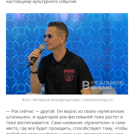
настоящему культурного события.
Миляуша Кашафутдинова / realnoevremya.ru
— Рок сейчас — другой. Он вырос из своих «хулиганских
штанишек», и аудитория рок-фестивалей тоже растет и
тоже воспитывается. Само название «Хранители» и само
место, где все будет проходить, способствуют тому, чтобы
любой отъявленный рок-н-рольщик, приехав сюда, уже