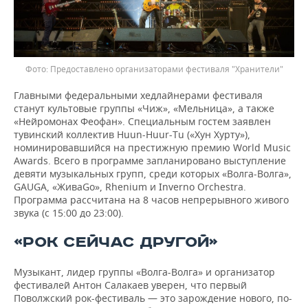
Предоставлено организаторами фестиваля "Хранители"
Главными федеральными хедлайнерами фестиваля
станут культовые группы «Чиж», «Мельница», а также
«Нейромонах Феофан». Специальным гостем заявлен
тувинский коллектив Huun-Huur-Tu («Хун Хурту»),
номинировавшийся на престижную премию World Music
Awards. Всего в программе запланировано выступление
девяти музыкальных групп, среди которых «Волга-Волга»,
GAUGA, «ЖиваGо», Rhenium и Inverno Orchestra.
Программа рассчитана на 8 часов непрерывного живого
звука (с 15:00 до 23:00).
«РОК СЕЙЧАС ДРУГОЙ»
Музыкант, лидер группы «Волга-Волга» и организатор
фестивалей Антон Салакаев уверен, что первый
Поволжский рок-фестиваль — это зарождение нового, по-