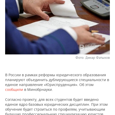
НЕФТЕХИМИЯ
РОЗНИЧНАЯ ТОРГОВЛЯ
НОВОСТИ ТЕХНОЛОГИЙ
МЕРОПРИЯТИЯ
НЕФТЬ
ТРАНСПОРТ
IT
НОВОСТИ МЕРОПРИЯТИЙ
СПОРТ
ОПК
УСЛУГИ
МЕДИА
ВЫЕЗДНАЯ РЕДАКЦИЯ
НОВОСТИ СПОРТА
ОБЩЕСТВО
ЭНЕРГЕТИКА
ТЕЛЕКОММУНИКАЦИИ
БИЗНЕС-БРАНЧИ
ФУТБОЛ
НОВОСТИ ОБЩЕСТВА
ФОТОГАЛЕРЕЯ
ONLINE-КОНФЕРЕНЦИИ
ХОККЕЙ
ВЛАСТЬ
СЮЖЕТЫ
Фото: Динар Фатыхов
ОТКРЫТАЯ ЛЕКЦИЯ
БАСКЕТБОЛ
ИНФРАСТРУКТУРА
СПРАВОЧНИК
В России в рамках реформы юридического образования
планируют объединить дублирующиеся специальности в
ВОЛЕЙБОЛ
ИСТОРИЯ
СПИСОК ПЕРСОН
ПОЛНАЯ ВЕРСИЯ
единое направление «Юриспруденция». Об этом
сообщили
в Минобрнауки.
КИБЕРСПОРТ
КУЛЬТУРА
СПИСОК КОМПАНИЙ
Согласно проекту, для всех студентов будет введено
ФИГУРНОЕ КАТАНИЕ
МЕДИЦИНА
единое ядро базовых юридических дисциплин. При этом
обучение будет строиться по профилям, учитывающим
будущую профессиональную специализацию юристов.