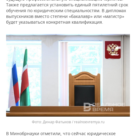
ВОДНЫЕ ВИДЫ СПОРТА
ОБРАЗОВАНИЕ
Также предлагается установить единый пятилетний срок
обучения по юридическим специальностям. В дипломах
ХОККЕЙ С МЯЧОМ
ПРОИСШЕСТВИЯ
выпускников вместо степени «бакалавр» или «магистр»
будет указываться конкретная квалификация.
Динар Фатыхов / realnoevremya.ru
В Минобрнауки отметили, что сейчас юридическое