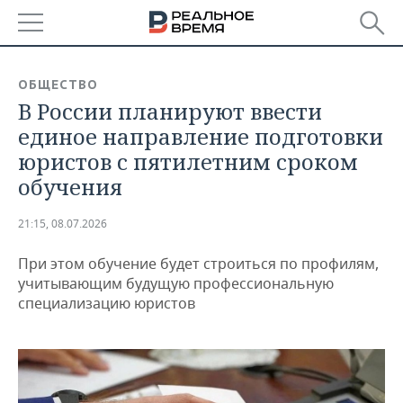
РЕГИОНЫ
ОБЩЕСТВО
В России планируют ввести
БАШКОРТОСТАН
НОВОСТИ
единое направление подготовки
ТАТАРСТАН
АНАЛИТИКА
юристов с пятилетним сроком
обучения
УДМУРТИЯ
НОВОСТИ АНАЛИТИКИ
ЭКОНОМИКА
21:15, 08.07.2026
ДЕКЛАРАЦИИ О ДОХОДАХ
НОВОСТИ ЭКОНОМИКИ
ПРОМЫШЛЕННОСТЬ
При этом обучение будет строиться по профилям,
КОРОЛИ ГОСЗАКАЗА ПФО
ФИНАНСЫ
НОВОСТИ
НЕДВИЖИМОСТЬ
учитывающим будущую профессиональную
ПРОМЫШЛЕННОСТИ
специализацию юристов
ВУЗЫ ТАТАРСТАНА
БАНКИ
НОВОСТИ НЕДВИЖИМОСТИ
АВТО
АГРОПРОМ
КОМУ ПРИНАДЛЕЖАТ
БЮДЖЕТ
НОВОСТИ АВТО
БИЗНЕС
ТОРГОВЫЕ ЦЕНТРЫ
МАШИНОСТРОЕНИЕ
ТАТАРСТАНА
ИНВЕСТИЦИИ
НОВОСТИ БИЗНЕСА
ТЕХНОЛОГИИ