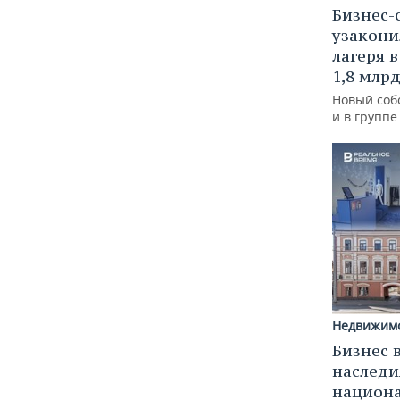
Бизнес-
узакони
лагеря 
1,8 млр
Новый соб
и в групп
Недвижим
Бизнес 
наследи
национ