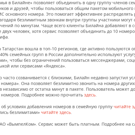
мья в Билайне» позволяет объединить в одну группу членов се
иков и друзей, чтобы пользоваться общим пакетом мобильного 
МС основного номера. Это помогает эффективнее распределять 
благодаря безлимитным звонкам внутри группы участники могут
ичений по минутам. Чаще всего клиенты Билайна добавляют в 
 двух человек, хотя сервис позволяет объединить до 10 номеро
ифа.
 Татарстан вошла в топ-10 регионов, где активно пользуются о
40% семейных групп в России дополнительно используют услуг
ми», чтобы без ограничений пользоваться мессенджерами, соц
ыкой или сервисами «Яндекса».
то часто созванивается с близкими, Билайн недавно запустил ус
номера». Она позволяет безлимитно звонить на номера других
 независимо от остатка минут в пакете. Пользователь может д
х номеров. Подробнее можно прочитать
здесь
.
 об условиях добавления номеров в семейную группу
читайте з
елись безлимитами»
читайте здесь
.
ПАО «ВымпелКом». Сервис может быть платным. Подробнее на с