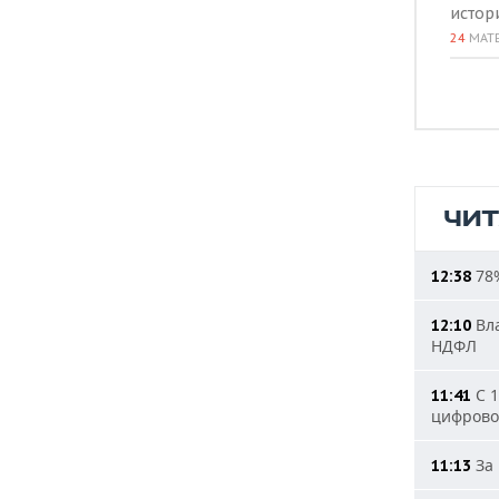
истор
24
МАТ
ЧИ
78%
12:38
Вла
12:10
НДФЛ
С 1
11:41
цифрово
За 
11:13