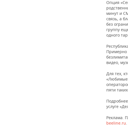
ВОДНЫЕ ВИДЫ СПОРТА
ОБРАЗОВАНИЕ
Опция «Се
родственн
минут и С
ХОККЕЙ С МЯЧОМ
ПРОИСШЕСТВИЯ
связь, а 
без огран
группу еще
одного тар
Республика
Примерно 
безлимита
видео, муз
Для тех, к
«Любимые 
операторов
пяти таки
Подробнее
услуге «Д
Реклама. 
beeline.ru
.