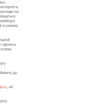
мьи,
интернета,
расходы на
 общаться
семейную
в в рамках
пцией.
у «Делись
сетями,
лугу
обавить до
десь
, об
айте