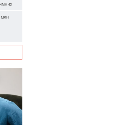
зимних
 млн