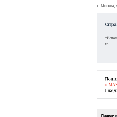
г. Москва,
Спра
*Испол
го.
Подп
в MA
Ежед
Поделите