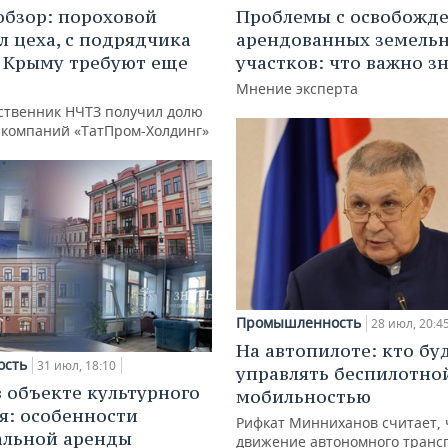
обзор: пороховой
Проблемы с освобожд
л цеха, с подрядчика
арендованных земель
в Крыму требуют еще
участков: что важно з
д
Мнение эксперта
ственник НЧТЗ получил долю
е компаний «ТатПром-Холдинг»
Промышленность
28 июл, 20:4
На автопилоте: кто бу
ость
31 июл, 18:10
управлять беспилотно
в объекте культурного
мобильностью
я: особенности
Рифкат Минниханов считает, 
альной аренды
движение автономного транс