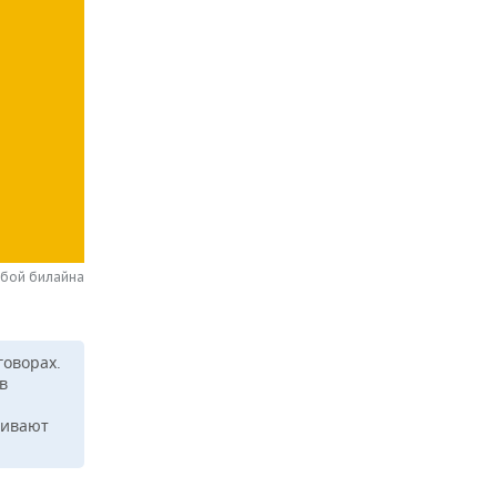
жбой билайна
говорах.
в
ривают