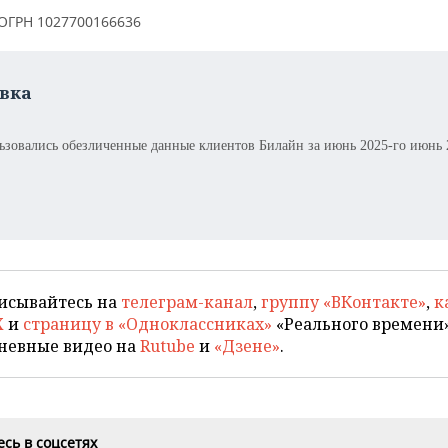
 ОГРН 1027700166636
вка
ьзовались обезличенные данные клиентов Билайн за июнь 2025-го июнь 
исывайтесь на
телеграм-канал
,
группу «ВКонтакте»
,
к
X
и
страницу в «Одноклассниках»
«Реального времени»
невные видео на
Rutube
и
«Дзене»
.
сь в соцсетях