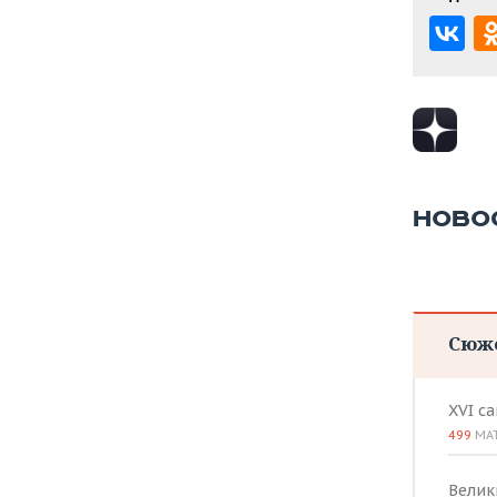
НОВО
Сюж
XVI с
499
МА
Велик