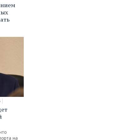
ением
ных
нать
5
дет
й
что
порта на