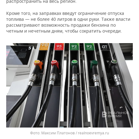
ВОДНЫЕ ВИДЫ СПОРТА
ОБРАЗОВАНИЕ
распространить на весь регион.
Кроме того, на заправках введут ограничение отпуска
ХОККЕЙ С МЯЧОМ
ПРОИСШЕСТВИЯ
топлива — не более 40 литров в одни руки. Также власти
рассматривают возможность продажи бензина по
четным и нечетным дням, чтобы сократить очереди.
Максим Платонов / realnoevremya.ru