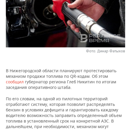
НЕФТЕХИМИЯ
РОЗНИЧНАЯ ТОРГОВЛЯ
НОВОСТИ ТЕХНОЛОГИЙ
МЕРОПРИЯТИЯ
НЕФТЬ
ТРАНСПОРТ
IT
НОВОСТИ МЕРОПРИЯТИЙ
СПОРТ
ОПК
УСЛУГИ
МЕДИА
ВЫЕЗДНАЯ РЕДАКЦИЯ
НОВОСТИ СПОРТА
ОБЩЕСТВО
ЭНЕРГЕТИКА
ТЕЛЕКОММУНИКАЦИИ
БИЗНЕС-БРАНЧИ
ФУТБОЛ
НОВОСТИ ОБЩЕСТВА
ФОТОГАЛЕРЕЯ
Фото: Динар Фатыхов
ONLINE-КОНФЕРЕНЦИИ
ХОККЕЙ
ВЛАСТЬ
СЮЖЕТЫ
В Нижегородской области планируют протестировать
механизм продажи топлива по QR-кодам. Об этом
ОТКРЫТАЯ ЛЕКЦИЯ
БАСКЕТБОЛ
ИНФРАСТРУКТУРА
СПРАВОЧНИК
сообщил
губернатор региона Глеб Никитин по итогам
заседания оперативного штаба.
ВОЛЕЙБОЛ
ИСТОРИЯ
СПИСОК ПЕРСОН
ПОЛНАЯ ВЕРСИЯ
По его словам, на одной из пилотных территорий
отработают систему, которая позволит распределять
КИБЕРСПОРТ
КУЛЬТУРА
СПИСОК КОМПАНИЙ
бензин в условиях дефицита и гарантировать каждому
водителю возможность заправить определенный объем
ФИГУРНОЕ КАТАНИЕ
МЕДИЦИНА
топлива в установленный срок на конкретной АЗС. В
дальнейшем, при необходимости, механизм могут