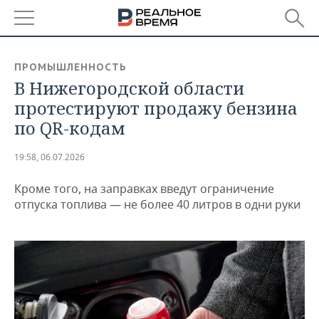
РЕГИОНЫ
ПРОМЫШЛЕННОСТЬ
В Нижегородской области
БАШКОРТОСТАН
НОВОСТИ
протестируют продажу бензина
ТАТАРСТАН
АНАЛИТИКА
по QR-кодам
УДМУРТИЯ
НОВОСТИ АНАЛИТИКИ
ЭКОНОМИКА
19:58, 06.07.2026
ДЕКЛАРАЦИИ О ДОХОДАХ
НОВОСТИ ЭКОНОМИКИ
ПРОМЫШЛЕННОСТЬ
Кроме того, на заправках введут ограничение
отпуска топлива — не более 40 литров в одни руки
КОРОЛИ ГОСЗАКАЗА ПФО
ФИНАНСЫ
НОВОСТИ
НЕДВИЖИМОСТЬ
ПРОМЫШЛЕННОСТИ
ВУЗЫ ТАТАРСТАНА
БАНКИ
НОВОСТИ НЕДВИЖИМОСТИ
АВТО
АГРОПРОМ
КОМУ ПРИНАДЛЕЖАТ
БЮДЖЕТ
НОВОСТИ АВТО
БИЗНЕС
ТОРГОВЫЕ ЦЕНТРЫ
МАШИНОСТРОЕНИЕ
ТАТАРСТАНА
ИНВЕСТИЦИИ
НОВОСТИ БИЗНЕСА
ТЕХНОЛОГИИ