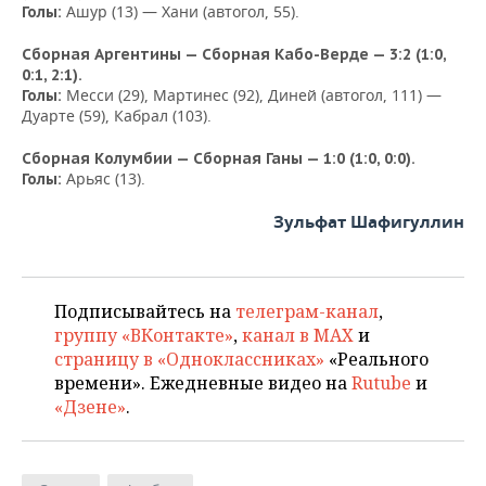
Ашур (13) — Хани (автогол, 55).
Голы:
Сборная Аргентины — Сборная Кабо-Верде — 3:2 (1:0,
0:1, 2:1).
Месси (29), Мартинес (92), Диней (автогол, 111) —
Голы:
Дуарте (59), Кабрал (103).
Сборная Колумбии — Сборная Ганы — 1:0 (1:0, 0:0).
Арьяс (13).
Голы:
Зульфат Шафигуллин
Подписывайтесь на
телеграм-канал
,
группу «ВКонтакте»
,
канал в MAX
и
страницу в «Одноклассниках»
«Реального
времени». Ежедневные видео на
Rutube
и
«Дзене»
.