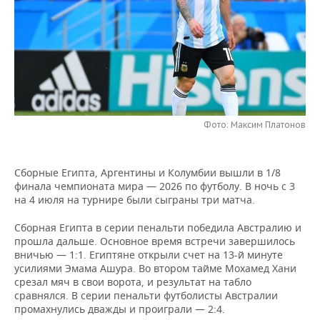
НЕФТЕХИМИЯ
РОЗНИЧНАЯ ТОРГОВЛЯ
НОВОСТИ ТЕХНОЛОГИЙ
МЕРОПРИЯТИЯ
НЕФТЬ
ТРАНСПОРТ
IT
НОВОСТИ МЕРОПРИЯТИЙ
СПОРТ
ОПК
УСЛУГИ
МЕДИА
ВЫЕЗДНАЯ РЕДАКЦИЯ
НОВОСТИ СПОРТА
ОБЩЕСТВО
ЭНЕРГЕТИКА
ТЕЛЕКОММУНИКАЦИИ
БИЗНЕС-БРАНЧИ
ФУТБОЛ
НОВОСТИ ОБЩЕСТВА
ФОТОГАЛЕРЕЯ
Фото: Максим Платонов
ONLINE-КОНФЕРЕНЦИИ
ХОККЕЙ
ВЛАСТЬ
СЮЖЕТЫ
Сборные Египта, Аргентины и Колумбии вышли в 1/8
финала чемпионата мира — 2026 по футболу. В ночь с 3
ОТКРЫТАЯ ЛЕКЦИЯ
БАСКЕТБОЛ
ИНФРАСТРУКТУРА
СПРАВОЧНИК
на 4 июля на турнире были сыграны три матча.
ВОЛЕЙБОЛ
ИСТОРИЯ
СПИСОК ПЕРСОН
ПОЛНАЯ ВЕРСИЯ
Сборная Египта в серии пенальти победила Австралию и
прошла дальше. Основное время встречи завершилось
вничью — 1:1. Египтяне открыли счет на 13-й минуте
КИБЕРСПОРТ
КУЛЬТУРА
СПИСОК КОМПАНИЙ
усилиями Эмама Ашура. Во втором тайме Мохамед Хани
срезал мяч в свои ворота, и результат на табло
ФИГУРНОЕ КАТАНИЕ
МЕДИЦИНА
сравнялся. В серии пенальти футболисты Австралии
промахнулись дважды и проиграли — 2:4.