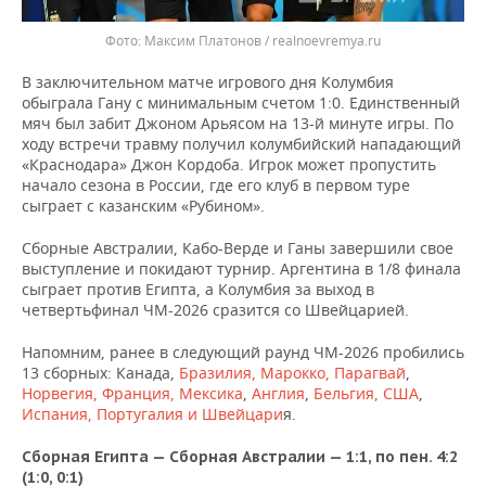
Максим Платонов / realnoevremya.ru
В заключительном матче игрового дня Колумбия
обыграла Гану с минимальным счетом 1:0. Единственный
мяч был забит Джоном Арьясом на 13-й минуте игры. По
ходу встречи травму получил колумбийский нападающий
«Краснодара» Джон Кордоба. Игрок может пропустить
начало сезона в России, где его клуб в первом туре
сыграет с казанским «Рубином».
Сборные Австралии, Кабо-Верде и Ганы завершили свое
выступление и покидают турнир. Аргентина в 1/8 финала
сыграет против Египта, а Колумбия за выход в
четвертьфинал ЧМ-2026 сразится со Швейцарией.
Напомним, ранее в следующий раунд ЧМ-2026 пробились
13 сборных: Канада,
Бразилия, Марокко, Парагвай
,
Норвегия, Франция, Мексика
,
Англия
,
Бельгия, США
,
Испания, Португалия и Швейцари
я.
Сборная Египта — Сборная Австралии — 1:1, по пен. 4:2
(1:0, 0:1)