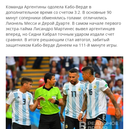
ВОДНЫЕ ВИДЫ СПОРТА
ОБРАЗОВАНИЕ
Команда Аргентины одолела Кабо-Верде в
дополнительное время со счетом 3:2. В основные 90
ХОККЕЙ С МЯЧОМ
ПРОИСШЕСТВИЯ
минут соперники обменялись голами: отличились
Лионель Месси и Дерой Дуарте. В самом начале первого
экстра-тайма Лисандро Мартинес вывел аргентинцев
вперед, но Сидни Кабрал точным ударом издали счет
сравнял. В итоге решающим стал автогол, забитый
защитником Кабо-Верде Динеем на 111-й минуте игры.