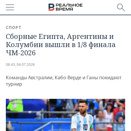
РЕГИОНЫ
СПОРТ
Сборные Египта, Аргентины и
БАШКОРТОСТАН
НОВОСТИ
Колумбии вышли в 1/8 финала
ТАТАРСТАН
АНАЛИТИКА
ЧМ-2026
УДМУРТИЯ
НОВОСТИ АНАЛИТИКИ
ЭКОНОМИКА
08:43, 04.07.2026
ДЕКЛАРАЦИИ О ДОХОДАХ
НОВОСТИ ЭКОНОМИКИ
ПРОМЫШЛЕННОСТЬ
Команды Австралии, Кабо-Верде и Ганы покидают
турнир
КОРОЛИ ГОСЗАКАЗА ПФО
ФИНАНСЫ
НОВОСТИ
НЕДВИЖИМОСТЬ
ПРОМЫШЛЕННОСТИ
ВУЗЫ ТАТАРСТАНА
БАНКИ
НОВОСТИ НЕДВИЖИМОСТИ
АВТО
АГРОПРОМ
КОМУ ПРИНАДЛЕЖАТ
БЮДЖЕТ
НОВОСТИ АВТО
БИЗНЕС
ТОРГОВЫЕ ЦЕНТРЫ
МАШИНОСТРОЕНИЕ
ТАТАРСТАНА
ИНВЕСТИЦИИ
НОВОСТИ БИЗНЕСА
ТЕХНОЛОГИИ