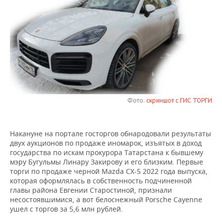
НЕФТЕХИМИЯ
РОЗНИЧНАЯ ТОРГОВЛЯ
НОВОСТИ ТЕХНОЛОГИЙ
МЕРОПРИЯТИЯ
НЕФТЬ
ТРАНСПОРТ
IT
НОВОСТИ МЕРОПРИЯТИЙ
СПОРТ
ОПК
УСЛУГИ
МЕДИА
ВЫЕЗДНАЯ РЕДАКЦИЯ
НОВОСТИ СПОРТА
ОБЩЕСТВО
ЭНЕРГЕТИКА
ТЕЛЕКОММУНИКАЦИИ
БИЗНЕС-БРАНЧИ
ФУТБОЛ
НОВОСТИ ОБЩЕСТВА
ФОТОГАЛЕРЕЯ
Фото:
скриншот с ГИС ТОРГИ
ONLINE-КОНФЕРЕНЦИИ
ХОККЕЙ
ВЛАСТЬ
СЮЖЕТЫ
ОТКРЫТАЯ ЛЕКЦИЯ
БАСКЕТБОЛ
ИНФРАСТРУКТУРА
СПРАВОЧНИК
Накануне на портале госторгов обнародовали результаты
двух аукционов по продаже иномарок, изъятых в доход
государства по искам прокурора Татарстана к бывшему
ВОЛЕЙБОЛ
ИСТОРИЯ
СПИСОК ПЕРСОН
ПОЛНАЯ ВЕРСИЯ
мэру Бугульмы Линару Закирову и его близким. Первые
торги по продаже черной Mazda CX-5 2022 года выпуска,
КИБЕРСПОРТ
КУЛЬТУРА
СПИСОК КОМПАНИЙ
которая оформлялась в собственность подчиненной
главы района Евгении Старостиной, признали
несостоявшимися, а вот белоснежный Porsche Cayenne
ФИГУРНОЕ КАТАНИЕ
МЕДИЦИНА
ушел с торгов за 5,6 млн рублей.