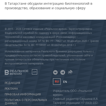
В Татарстане обсудили интеграцию биотехнологий в
производство, образование и социальную сферу
© 2015 - 2026 Сетевое издание «Реальное время» Зарегистрировано
Федеральной службой по надзору в сфере связи, информационных
технологий и массовых коммуникаций (Роскомнадзор) –
регистрационный номер ЭЛ № ФС 77 - 79627 от 18 декабря 2020 г. (ранее
свидетельство Эл № ФС 77-59331 от 18 сентября 2014 г.)
Использование материалов Реального Времени разрешено только с
предварительного согласия правообладателей, упоминание сайта и
прямая гиперссылка обязательны при частичном или полном
воспроизведении материалов.
18+
RU
EN
РЕДАКЦИЯ
РЕКЛАМА
Учредитель ООО «Реальное
ПРАВОВАЯ ИНФОРМАЦИЯ
время»
Главный редактор Саушина А.А.
ПОЛИТИКА О ПЕРСОНАЛЬНЫХ
Телефон редакции: +7 (843) 222-
ДАННЫХ