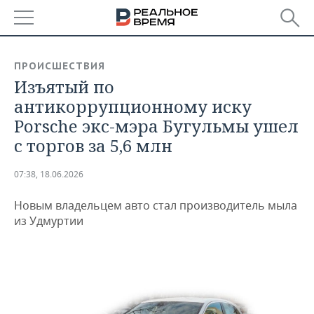
РЕГИОНЫ
ПРОИСШЕСТВИЯ
Изъятый по
БАШКОРТОСТАН
НОВОСТИ
антикоррупционному иску
ТАТАРСТАН
АНАЛИТИКА
Porsche экс-мэра Бугульмы ушел
с торгов за 5,6 млн
УДМУРТИЯ
НОВОСТИ АНАЛИТИКИ
ЭКОНОМИКА
07:38, 18.06.2026
ДЕКЛАРАЦИИ О ДОХОДАХ
НОВОСТИ ЭКОНОМИКИ
ПРОМЫШЛЕННОСТЬ
Новым владельцем авто стал производитель мыла
КОРОЛИ ГОСЗАКАЗА ПФО
ФИНАНСЫ
НОВОСТИ
НЕДВИЖИМОСТЬ
из Удмуртии
ПРОМЫШЛЕННОСТИ
ВУЗЫ ТАТАРСТАНА
БАНКИ
НОВОСТИ НЕДВИЖИМОСТИ
АВТО
АГРОПРОМ
КОМУ ПРИНАДЛЕЖАТ
БЮДЖЕТ
НОВОСТИ АВТО
БИЗНЕС
ТОРГОВЫЕ ЦЕНТРЫ
МАШИНОСТРОЕНИЕ
ТАТАРСТАНА
ИНВЕСТИЦИИ
НОВОСТИ БИЗНЕСА
ТЕХНОЛОГИИ