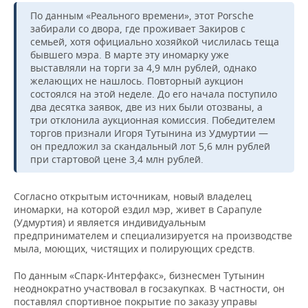
ВОДНЫЕ ВИДЫ СПОРТА
ОБРАЗОВАНИЕ
По данным «Реального времени», этот Porsche
забирали со двора, где проживает Закиров с
ХОККЕЙ С МЯЧОМ
ПРОИСШЕСТВИЯ
семьей, хотя официально хозяйкой числилась теща
бывшего мэра. В марте эту иномарку уже
выставляли на торги за 4,9 млн рублей, однако
желающих не нашлось. Повторный аукцион
состоялся на этой неделе. До его начала поступило
два десятка заявок, две из них были отозваны, а
три отклонила аукционная комиссия. Победителем
торгов признали Игоря Тутынина из Удмуртии —
он предложил за скандальный лот 5,6 млн рублей
при стартовой цене 3,4 млн рублей.
Согласно открытым источникам, новый владелец
иномарки, на которой ездил мэр, живет в Сарапуле
(Удмуртия) и является индивидуальным
предпринимателем и специализируется на производстве
мыла, моющих, чистящих и полирующих средств.
По данным «Спарк-Интерфакс», бизнесмен Тутынин
неоднократно участвовал в госзакупках. В частности, он
поставлял спортивное покрытие по заказу управы