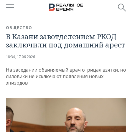
РЕГИОНЫ
ОБЩЕСТВО
В Казани завотделением РКОД
БАШКОРТОСТАН
НОВОСТИ
заключили под домашний арест
ТАТАРСТАН
АНАЛИТИКА
18:34, 17.06.2026
УДМУРТИЯ
НОВОСТИ АНАЛИТИКИ
ЭКОНОМИКА
На заседании обвиняемый врач отрицал взятки, но
ДЕКЛАРАЦИИ О ДОХОДАХ
НОВОСТИ ЭКОНОМИКИ
ПРОМЫШЛЕННОСТЬ
силовики не исключают появления новых
эпизодов
КОРОЛИ ГОСЗАКАЗА ПФО
ФИНАНСЫ
НОВОСТИ
НЕДВИЖИМОСТЬ
ПРОМЫШЛЕННОСТИ
ВУЗЫ ТАТАРСТАНА
БАНКИ
НОВОСТИ НЕДВИЖИМОСТИ
АВТО
АГРОПРОМ
КОМУ ПРИНАДЛЕЖАТ
БЮДЖЕТ
НОВОСТИ АВТО
БИЗНЕС
ТОРГОВЫЕ ЦЕНТРЫ
МАШИНОСТРОЕНИЕ
ТАТАРСТАНА
ИНВЕСТИЦИИ
НОВОСТИ БИЗНЕСА
ТЕХНОЛОГИИ