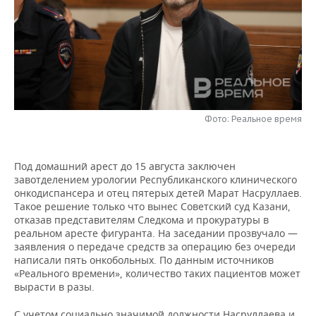
НЕФТЕХИМИЯ
РОЗНИЧНАЯ ТОРГОВЛЯ
НОВОСТИ ТЕХНОЛОГИЙ
МЕРОПРИЯТИЯ
НЕФТЬ
ТРАНСПОРТ
IT
НОВОСТИ МЕРОПРИЯТИЙ
СПОРТ
ОПК
УСЛУГИ
МЕДИА
ВЫЕЗДНАЯ РЕДАКЦИЯ
НОВОСТИ СПОРТА
ОБЩЕСТВО
ЭНЕРГЕТИКА
Фото: Реальное время
ТЕЛЕКОММУНИКАЦИИ
БИЗНЕС-БРАНЧИ
ФУТБОЛ
НОВОСТИ ОБЩЕСТВА
ФОТОГАЛЕРЕЯ
ONLINE-КОНФЕРЕНЦИИ
ХОККЕЙ
ВЛАСТЬ
СЮЖЕТЫ
Под домашний арест до 15 августа заключен
завотделением урологии Республиканского клинического
ОТКРЫТАЯ ЛЕКЦИЯ
БАСКЕТБОЛ
ИНФРАСТРУКТУРА
СПРАВОЧНИК
онкодиспансера и отец пятерых детей Марат Насруллаев.
Такое решение только что вынес Советский суд Казани,
отказав представителям Следкома и прокуратуры в
ВОЛЕЙБОЛ
ИСТОРИЯ
СПИСОК ПЕРСОН
ПОЛНАЯ ВЕРСИЯ
реальном аресте фигуранта. На заседании прозвучало —
заявления о передаче средств за операцию без очереди
КИБЕРСПОРТ
КУЛЬТУРА
СПИСОК КОМПАНИЙ
написали пять онкобольных. По данным источников
«Реального времени», количество таких пациентов может
ФИГУРНОЕ КАТАНИЕ
МЕДИЦИНА
вырасти в разы.
С учетом социально значимой должности Насруллаева и