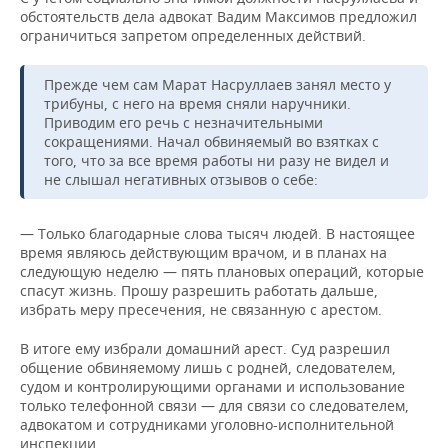
ВОДНЫЕ ВИДЫ СПОРТА
ОБРАЗОВАНИЕ
обстоятельств дела адвокат Вадим Максимов предложил
ограничиться запретом определенных действий.
ХОККЕЙ С МЯЧОМ
ПРОИСШЕСТВИЯ
Прежде чем сам Марат Насруллаев занял место у
трибуны, с него на время сняли наручники.
Приводим его речь с незначительными
сокращениями. Начал обвиняемый во взятках с
того, что за все время работы ни разу не видел и
не слышал негативных отзывов о себе:
— Только благодарные слова тысяч людей. В настоящее
время являюсь действующим врачом, и в планах на
следующую неделю — пять плановых операций, которые
спасут жизнь. Прошу разрешить работать дальше,
избрать меру пресечения, не связанную с арестом.
В итоге ему избрали домашний арест. Суд разрешил
общение обвиняемому лишь с родней, следователем,
судом и контролирующими органами и использование
только телефонной связи — для связи со следователем,
адвокатом и сотрудниками уголовно-исполнительной
инспекции.