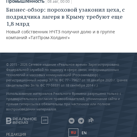
Промышленность
08 авг, 00:00
Бизнес-обзор: пороховой узаконил цеха, с
подрядчика лагеря в Крыму требуют еще
1,8 млрд
Новый собственник НЧТЗ получил долю и в группе
компаний «ТатПром-Холдинг»
© 2015 - 2026 Сетевое издание «Реальное время» Зарегистрировано
Федеральной службой по надзору в сфере связи, информационных
технологий и массовых коммуникаций (Роскомнадзор) –
регистрационный номер ЭЛ № ФС 77 - 79627 от 18 декабря 2020 г. (ранее
свидетельство Эл № ФС 77-59331 от 18 сентября 2014 г.)
Использование материалов Реального Времени разрешено только с
предварительного согласия правообладателей, упоминание сайта и
прямая гиперссылка обязательны при частичном или полном
воспроизведении материалов.
18+
RU
EN
РЕДАКЦИЯ