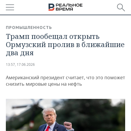
РЕГИОНЫ
ПРОМЫШЛЕННОСТЬ
Трамп пообещал открыть
БАШКОРТОСТАН
НОВОСТИ
Ормузский пролив в ближайшие
ТАТАРСТАН
АНАЛИТИКА
два дня
УДМУРТИЯ
НОВОСТИ АНАЛИТИКИ
ЭКОНОМИКА
13:57, 17.06.2026
ДЕКЛАРАЦИИ О ДОХОДАХ
НОВОСТИ ЭКОНОМИКИ
ПРОМЫШЛЕННОСТЬ
Американский президент считает, что это поможет
снизить мировые цены на нефть
КОРОЛИ ГОСЗАКАЗА ПФО
ФИНАНСЫ
НОВОСТИ
НЕДВИЖИМОСТЬ
ПРОМЫШЛЕННОСТИ
ВУЗЫ ТАТАРСТАНА
БАНКИ
НОВОСТИ НЕДВИЖИМОСТИ
АВТО
АГРОПРОМ
КОМУ ПРИНАДЛЕЖАТ
БЮДЖЕТ
НОВОСТИ АВТО
БИЗНЕС
ТОРГОВЫЕ ЦЕНТРЫ
МАШИНОСТРОЕНИЕ
ТАТАРСТАНА
ИНВЕСТИЦИИ
НОВОСТИ БИЗНЕСА
ТЕХНОЛОГИИ