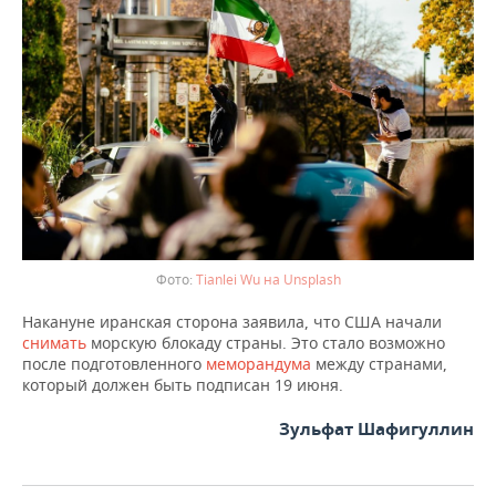
ВОДНЫЕ ВИДЫ СПОРТА
ОБРАЗОВАНИЕ
ХОККЕЙ С МЯЧОМ
ПРОИСШЕСТВИЯ
Tianlei Wu на Unsplash
Накануне иранская сторона заявила, что США начали
снимать
морскую блокаду страны. Это стало возможно
после подготовленного
меморандума
между странами,
который должен быть подписан 19 июня.
Зульфат Шафигуллин