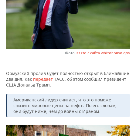
НЕФТЕХИМИЯ
РОЗНИЧНАЯ ТОРГОВЛЯ
НОВОСТИ ТЕХНОЛОГИЙ
МЕРОПРИЯТИЯ
НЕФТЬ
ТРАНСПОРТ
IT
НОВОСТИ МЕРОПРИЯТИЙ
СПОРТ
ОПК
УСЛУГИ
МЕДИА
ВЫЕЗДНАЯ РЕДАКЦИЯ
НОВОСТИ СПОРТА
ОБЩЕСТВО
ЭНЕРГЕТИКА
ТЕЛЕКОММУНИКАЦИИ
БИЗНЕС-БРАНЧИ
ФУТБОЛ
НОВОСТИ ОБЩЕСТВА
ФОТОГАЛЕРЕЯ
Фото:
взято с сайта whitehouse.gov
ONLINE-КОНФЕРЕНЦИИ
ХОККЕЙ
ВЛАСТЬ
СЮЖЕТЫ
Ормузский пролив будет полностью открыт в ближайшие
два дня. Как
передает
ТАСС, об этом сообщил президент
ОТКРЫТАЯ ЛЕКЦИЯ
БАСКЕТБОЛ
ИНФРАСТРУКТУРА
СПРАВОЧНИК
США Дональд Трамп.
ВОЛЕЙБОЛ
ИСТОРИЯ
СПИСОК ПЕРСОН
ПОЛНАЯ ВЕРСИЯ
Американский лидер считает, что это поможет
снизить мировые цены на нефть. По его словам,
КИБЕРСПОРТ
КУЛЬТУРА
СПИСОК КОМПАНИЙ
они будут ниже, чем до войны с Ираном.
ФИГУРНОЕ КАТАНИЕ
МЕДИЦИНА