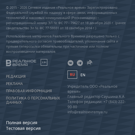
© 2015 - 2026 Сетевое издание «Реальное время» Зарегистрировано
Федеральной службой по надзору в сфере связи, информационных
технологий и массовых коммуникаций (Роскомнадзор) –
регистрационный номер ЭЛ № ФС 77 - 79627 от 18 декабря 2020 г. (ранее
свидетельство Эл № ФС 77-59331 от 18 сентября 2014 г.)
Использование материалов Реального Времени разрешено только с
предварительного согласия правообладателей, упоминание сайта и
прямая гиперссылка обязательны при частичном или полном
воспроизведении материалов.
18+
RU
EN
РЕДАКЦИЯ
РЕКЛАМА
Учредитель ООО «Реальное
ПРАВОВАЯ ИНФОРМАЦИЯ
время»
Главный редактор Саушина А.А.
ПОЛИТИКА О ПЕРСОНАЛЬНЫХ
Телефон редакции: +7 (843) 222-
ДАННЫХ
90-80
info@realnoevremya.ru
Полная версия
Тестовая версия