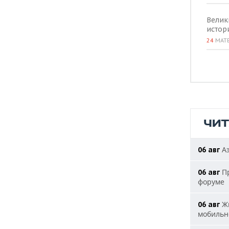
Велик
истор
24
МАТ
ЧИ
Аэ
06 авг
Пр
06 авг
форуме
Жи
06 авг
мобильн