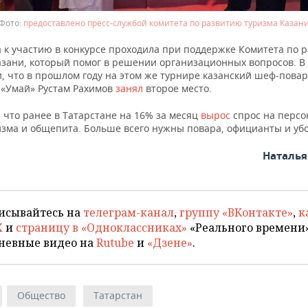
предоставлено пресс-службой комитета по развитию туризма Казан
а к участию в конкурсе проходила при поддержке Комитета по 
азани, который помог в решении организационных вопросов. В
, что в прошлом году на этом же турнире казанский шеф-повар
 «Умай» Рустам Рахимов
занял
второе место.
 что ранее в Татарстане на 16% за месяц
вырос
спрос на персо
изма и общепита. Больше всего нужны повара, официанты и уб
Наталь
исывайтесь на
телеграм-канал
,
группу «ВКонтакте»
,
к
X
и
страницу в «Одноклассниках»
«Реального времени»
невные видео на
Rutube
и
«Дзене»
.
Общество
Татарстан