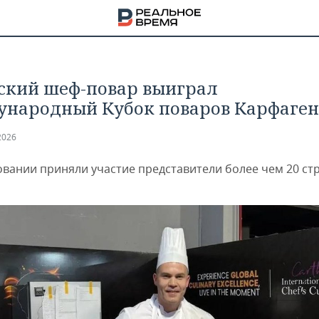
ский шеф-повар выиграл
народный Кубок поваров Карфаген
2026
овании приняли участие представители более чем 20 ст
НА