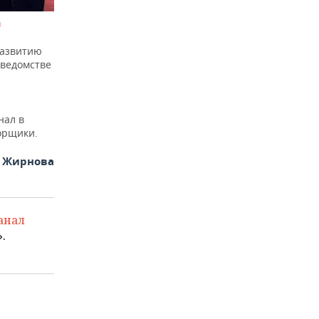
и
развитию
 ведомстве
нал в
орщики.
я Жирнова
анал
.