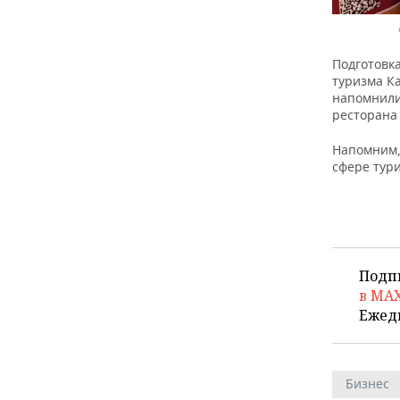
Подготовк
туризма К
напомнили
ресторана
Напомним,
сфере тур
Подп
в MA
Ежед
Бизнес