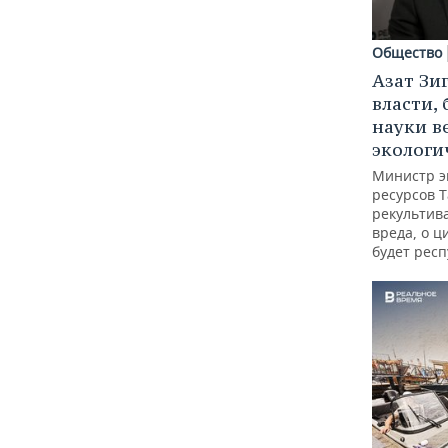
Общество
Азат Зи
власти, 
науки в
экологи
Министр э
ресурсов Т
рекультив
вреда, о ц
будет респ