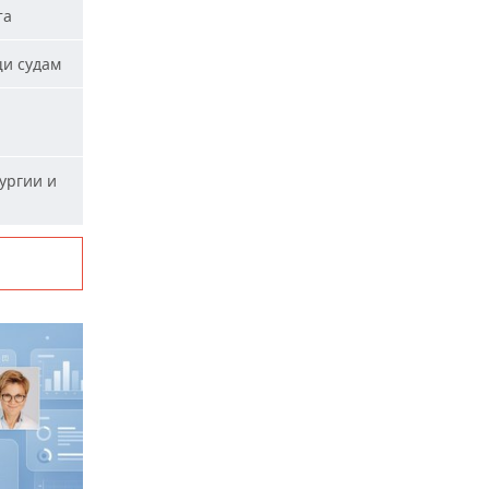
та
щи судам
ургии и