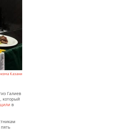
ризма Казани
гиз Галиев
, который
бщили
в
стникам
 пять