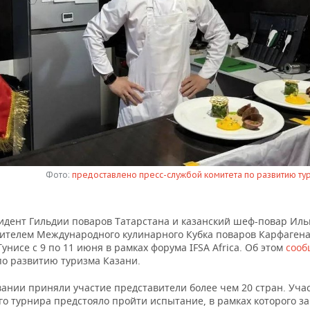
Фото:
предоставлено пресс-службой комитета по развитию ту
идент Гильдии поваров Татарстана и казанский шеф-повар Иль
дителем Международного кулинарного Кубка поваров Карфагена
унисе с 9 по 11 июня в рамках форума IFSA Africa. Об этом
соо
по развитию туризма Казани.
вании приняли участие представители более чем 20 стран. Уча
о турнира предстояло пройти испытание, в рамках которого за