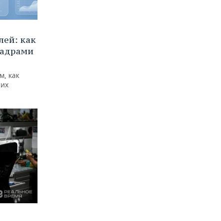
ей: как
кадрами
м, как
них