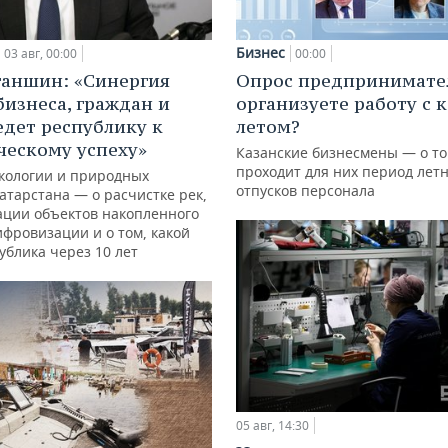
Бизнес
03 авг, 00:00
00:00
ганшин: «Синергия
Опрос предпринимател
бизнеса, граждан и
организуете работу с 
едет республику к
летом?
ческому успеху»
Казанские бизнесмены — о то
проходит для них период лет
кологии и природных
отпусков персонала
атарстана — о расчистке рек,
ации объектов накопленного
ифровизации и о том, какой
ублика через 10 лет
05 авг, 14:30