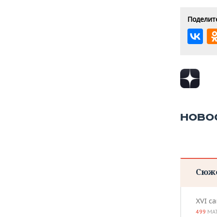
Поделите
НОВО
Сюж
XVI с
499
МА