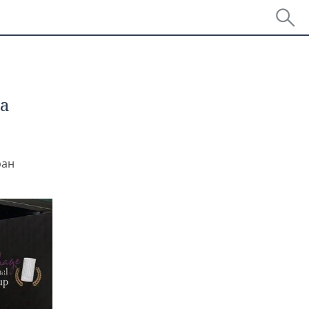
а
ран