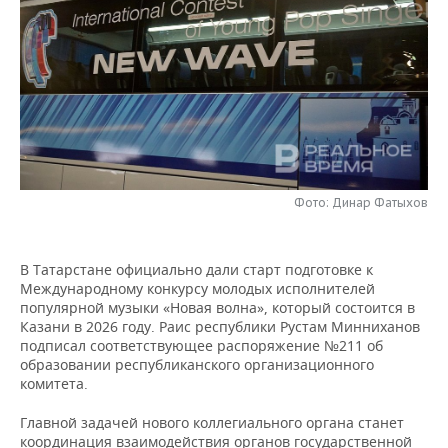
НЕФТЕХИМИЯ
РОЗНИЧНАЯ ТОРГОВЛЯ
НОВОСТИ ТЕХНОЛОГИЙ
МЕРОПРИЯТИЯ
НЕФТЬ
ТРАНСПОРТ
IT
НОВОСТИ МЕРОПРИЯТИЙ
СПОРТ
ОПК
УСЛУГИ
МЕДИА
ВЫЕЗДНАЯ РЕДАКЦИЯ
НОВОСТИ СПОРТА
ОБЩЕСТВО
ЭНЕРГЕТИКА
ТЕЛЕКОММУНИКАЦИИ
БИЗНЕС-БРАНЧИ
ФУТБОЛ
НОВОСТИ ОБЩЕСТВА
ФОТОГАЛЕРЕЯ
Фото: Динар Фатыхов
ONLINE-КОНФЕРЕНЦИИ
ХОККЕЙ
ВЛАСТЬ
СЮЖЕТЫ
ОТКРЫТАЯ ЛЕКЦИЯ
БАСКЕТБОЛ
ИНФРАСТРУКТУРА
СПРАВОЧНИК
В Татарстане официально дали старт подготовке к
Международному конкурсу молодых исполнителей
популярной музыки «Новая волна», который состоится в
ВОЛЕЙБОЛ
ИСТОРИЯ
СПИСОК ПЕРСОН
ПОЛНАЯ ВЕРСИЯ
Казани в 2026 году. Раис республики Рустам Минниханов
подписал соответствующее распоряжение №211 об
КИБЕРСПОРТ
КУЛЬТУРА
СПИСОК КОМПАНИЙ
образовании республиканского организационного
комитета.
ФИГУРНОЕ КАТАНИЕ
МЕДИЦИНА
Главной задачей нового коллегиального органа станет
координация взаимодействия органов государственной