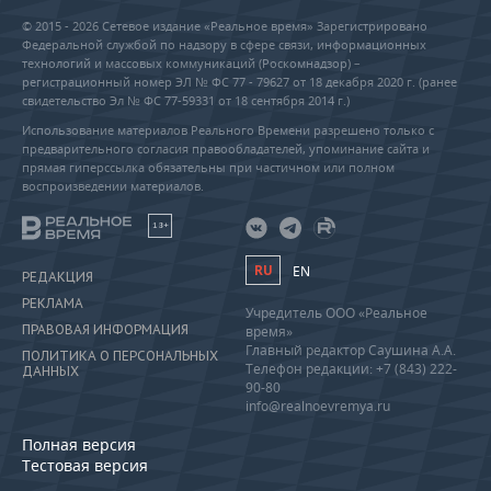
© 2015 - 2026 Сетевое издание «Реальное время» Зарегистрировано
Федеральной службой по надзору в сфере связи, информационных
технологий и массовых коммуникаций (Роскомнадзор) –
регистрационный номер ЭЛ № ФС 77 - 79627 от 18 декабря 2020 г. (ранее
свидетельство Эл № ФС 77-59331 от 18 сентября 2014 г.)
Использование материалов Реального Времени разрешено только с
предварительного согласия правообладателей, упоминание сайта и
прямая гиперссылка обязательны при частичном или полном
воспроизведении материалов.
18+
RU
EN
РЕДАКЦИЯ
РЕКЛАМА
Учредитель ООО «Реальное
ПРАВОВАЯ ИНФОРМАЦИЯ
время»
Главный редактор Саушина А.А.
ПОЛИТИКА О ПЕРСОНАЛЬНЫХ
Телефон редакции: +7 (843) 222-
ДАННЫХ
90-80
info@realnoevremya.ru
Полная версия
Тестовая версия