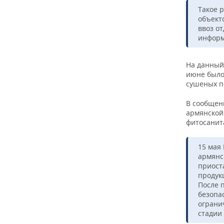
ВОДНЫЕ ВИДЫ СПОРТА
ОБРАЗОВАНИЕ
Такое 
объект
ХОККЕЙ С МЯЧОМ
ПРОИСШЕСТВИЯ
ввоз о
информ
На данный
июне было
сушеных п
В сообщен
армянской
фитосанит
15 мая
армянс
приост
продук
После 
безопа
ограни
стадии