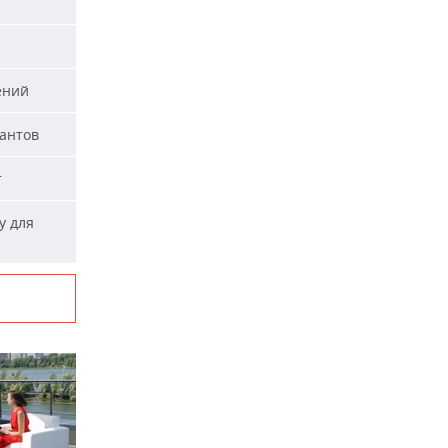
ений
тантов
т
у для