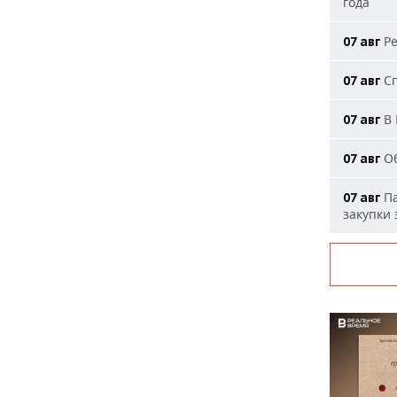
года
Ре
07 авг
Сп
07 авг
В 
07 авг
Об
07 авг
Па
07 авг
закупки