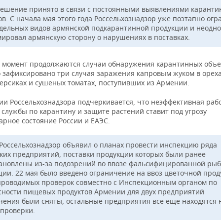
решение принято в связи с постоянными выявлениями карант
ов. С начала мая этого года Россельхознадзор уже поэтапно ог
тдельных видов армянской подкарантинной продукции и неодн
ировал армянскую сторону о нарушениях в поставках.
 момент продолжаются случаи обнаружения карантинных объек
 зафиксировано три случая заражения капровым жуком в ореха
ерсиках и сушеных томатах, поступивших из Армении.
ии Россельхознадзора подчеркивается, что неэффективная раб
 службы по карантину и защите растений ставит под угрозу
арное состояние России и ЕАЭС.
 Россельхознадзор объявил о планах провести инспекцию ряда
ких предприятий, поставки продукции которых были ранее
ановлены из-за подозрений во ввозе фальсифицированной ры
ции. 22 мая было введено ограничение на ввоз цветочной прод
проводимых проверок совместно с Инспекционным органом по
сности пищевых продуктов Армении для двух предприятий
чения были сняты, остальные предприятия все еще находятся 
 проверки.