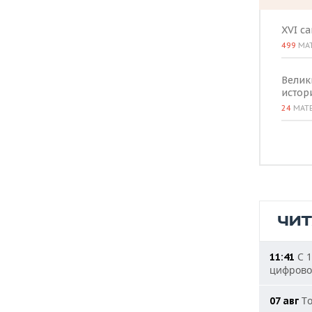
XVI с
499
МА
Велик
истор
24
МАТ
ЧИ
С 1
11:41
цифрово
То
07 авг