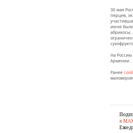
30 мая Рос
перцев, з
участивши
июня были
абрикосы,
ограничени
сухофрукто
На Россию
Армении.
Ранее
соо
маловероя
Подп
в MA
Ежед