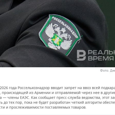
Фото: Ди
2026 года Россельхознадзор вводит запрет на ввоз всей подка
, происходящей из Армении и отправляемой через нее в други
а — члены ЕАЭС. Как сообщает пресс-служба ведомства, этот за
ь до тех пор, пока не будет разработан четкий алгоритм обесп
сти и прослеживаемости поставляемых товаров.