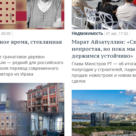
Недвижимость
00:00
07 авг, 17:32
ное время, стеклянная
Марат Айзатуллин: «С
непростая, но пока мы
держимся устойчиво»
е гранатовое дерево»
Али — редкий для российского
Глава Минстроя РТ — об итог
поля перевод современного
полугодия у строителей, паде
автора из Ирака
продаж новостроек и новом в
сделок