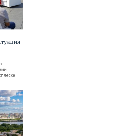
итуация
ах
нии
сплеске