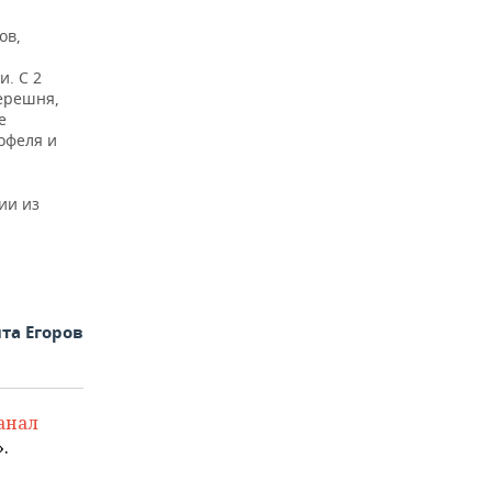
ов,
. С 2
черешня,
е
офеля и
ии из
л
та Егоров
анал
.