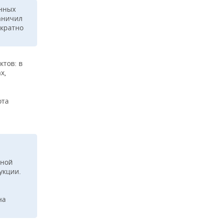
инных
раничил
ократно
тов: в
х,
ота
бной
укции.
на