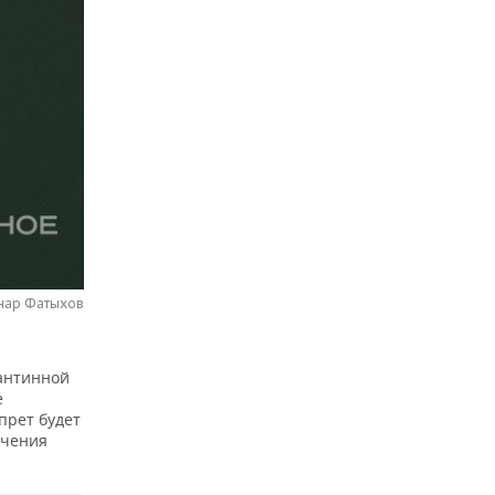
нар Фатыхов
рантинной
е
прет будет
ечения