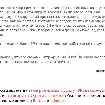
сельхознадзор временно ограничил ввоз свежих томатов, огурц
еленых культур и клубники из Армении. Решение основано на
хся случаях нарушений при поставках плодоовощной продукции
 ограничены поставки косточковых плодов, таких как вишня, 
 сливы, персики и виноград. С 3 июня также введены временны
я на ввоз семечковых плодов (яблок и груш), баклажанов, карт
в.
 приходится более 90% экспорта сельскохозяйственной продукц
бщалось
, что премьер-министр Армении Никол Пашинян назва
тным повышение цены на российский газ.
Ники
исывайтесь на
телеграм-канал
,
группу «ВКонтакте»
,
к
X
и
страницу в «Одноклассниках»
«Реального времени»
невные видео на
Rutube
и
«Дзене»
.