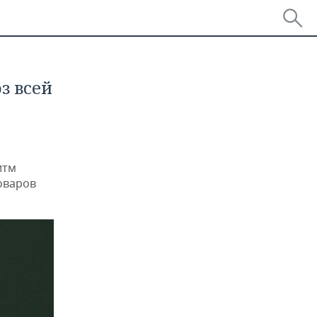
з всей
итм
оваров