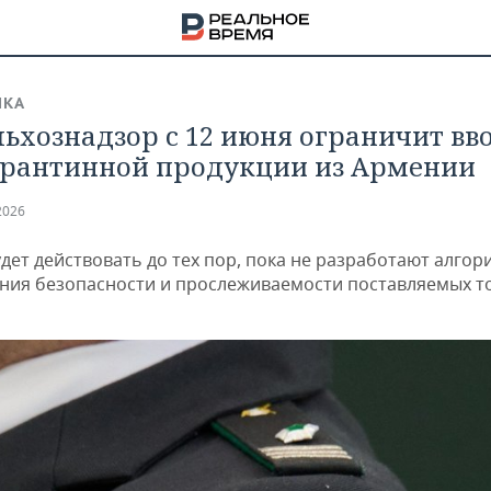
ИКА
льхознадзор с 12 июня ограничит вво
рантинной продукции из Армении
2026
дет действовать до тех пор, пока не разработают алгор
ния безопасности и прослеживаемости поставляемых т
НА