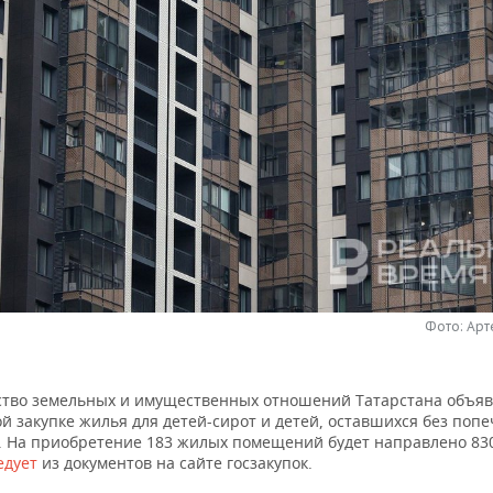
Фото: Ар
тво земельных и имущественных отношений Татарстана объяв
й закупке жилья для детей-сирот и детей, оставшихся без поп
. На приобретение 183 жилых помещений будет направлено 83
едует
из документов на сайте госзакупок.