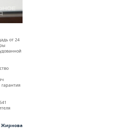
адь от 24
иры
рудованной
ство
яч
 гарантия
641
ителя
я Жирнова