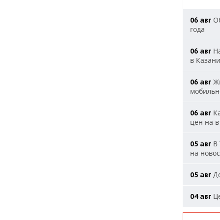
Об
06 авг
года
На
06 авг
в Казан
Жи
06 авг
мобильн
Ка
06 авг
цен на 
В 
05 авг
на ново
До
05 авг
Це
04 авг