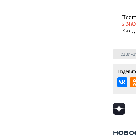
Подп
в MA
Ежед
Недвижи
Поделите
НОВО