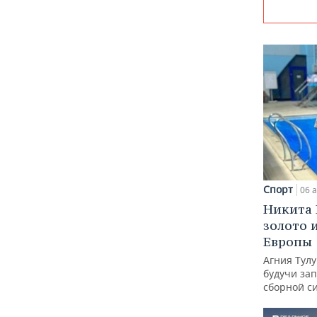
Спорт
06 а
Никита 
золото 
Европы
Агния Тул
будучи зап
сборной с