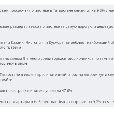
ъем просрочек по ипотеке в Татарстане снизился на 9,3% с на
зван размер платежа по ипотеке за самую дорогую и дешевую 
и
тели Казани, Чистополя и Кукмора потребляют наибольший о
ого трафика
зань заняла 9-е место среди городов-миллионников по темпам
вторичку в июле
Татарстане в июле вырос ипотечный спрос на «вторичку» и сн
стройки
ля новостроек в ипотеке упала до 47,6%
ны на квартиры в Набережных Челнах выросли на 9,7% за мес