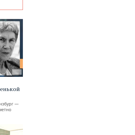
ленькой
нзбург —
аметно