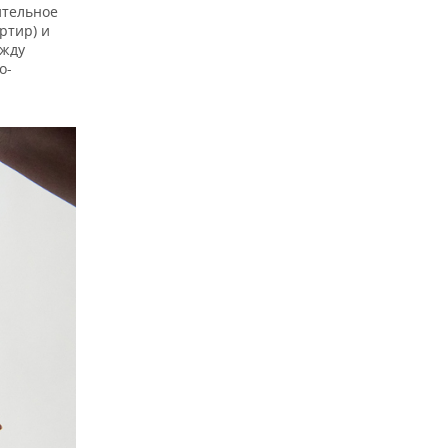
ительное
ртир) и
ежду
о-