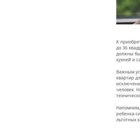
К приобре
до 36 квад
должны бы
кухней и с
Важным ус
квартир д
исключени
человек. 
техническ
Напомним, 
ребенка-си
льготных 