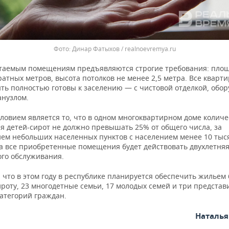
Динар Фатыхов / realnoevremya.ru
таемым помещениям предъявляются строгие требования: площ
ратных метров, высота потолков не менее 2,5 метра. Все кварт
ть полностью готовы к заселению — с чистовой отделкой, обо
анузлом.
ловием является то, что в одном многоквартирном доме количе
ля детей-сирот не должно превышать 25% от общего числа, за
ем небольших населенных пунктов с населением менее 10 тыс
На все приобретенные помещения будет действовать двухлетняя
ого обслуживания.
что в этом году в республике планируется обеспечить жильем 
роту, 23 многодетные семьи, 17 молодых семей и три представ
категорий граждан.
Наталь