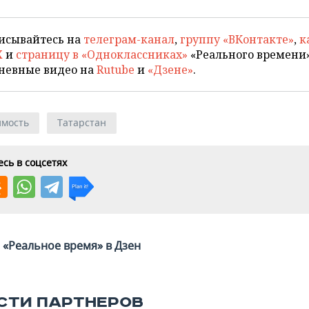
исывайтесь на
телеграм-канал
,
группу «ВКонтакте»
,
к
X
и
страницу в «Одноклассниках»
«Реального времени»
невные видео на
Rutube
и
«Дзене»
.
мость
Татарстан
сь в соцсетях
«Реальное время» в Дзен
СТИ ПАРТНЕРОВ