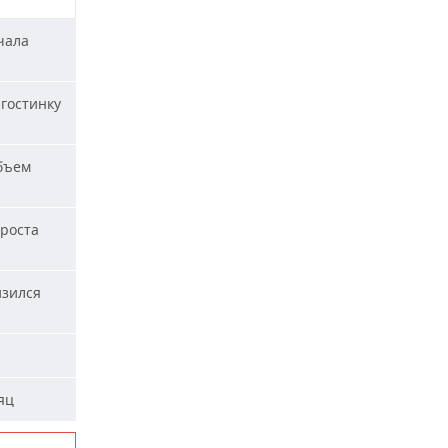
чала
гостинку
бъем
 роста
изился
яц