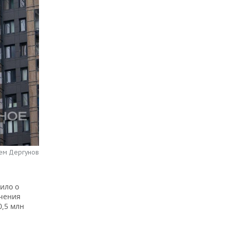
тем Дергунов
ило о
ечения
0,5 млн