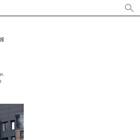
я
и.
в