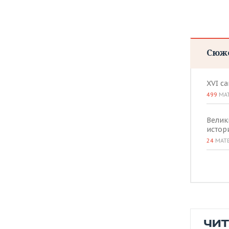
Сюж
XVI с
499
МА
Велик
истор
24
МАТ
ЧИ