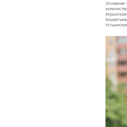
ВОДНЫЕ ВИДЫ СПОРТА
ОБРАЗОВАНИЕ
Основная 
количеств
ХОККЕЙ С МЯЧОМ
ПРОИСШЕСТВИЯ
Агрызском
Альметьев
Устьински